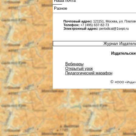
Наша почта
Разное
Почтовый адрес:
121151, Москва, ул. Платовс
Телефон:
+7 (495) 637-82-73
Электронный адрес:
periodical@1sept.ru
Журнал Издатель
Издательски
Вебинары
Открытый урок
Педагогический марафон
© «
ООО «Издате