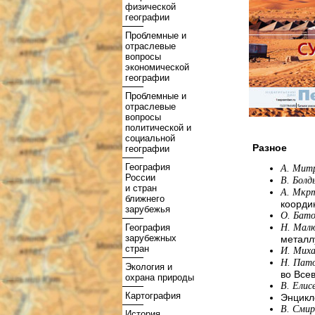
физической
географии
Проблемные и
отраслевые
вопросы
экономической
географии
Проблемные и
отраслевые
вопросы
политической и
социальной
Разное
географии
География
А. Мит
России
В. Болд
и стран
А. Мкр
ближнего
коорди
зарубежья
О. Бато
География
Н. Мал
зарубежных
металл
стран
И. Мих
Н. Пато
Экология и
во Все
охрана природы
В. Елис
Картография
Энцикл
В. Сми
История