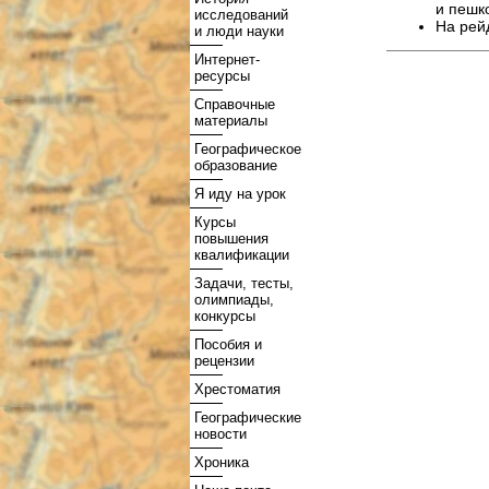
и пешк
исследований
На рей
и люди науки
Интернет-
ресурсы
Справочные
материалы
Географическое
образование
Я иду на урок
Курсы
повышения
квалификации
Задачи, тесты,
олимпиады,
конкурсы
Пособия и
рецензии
Хрестоматия
Географические
новости
Хроника