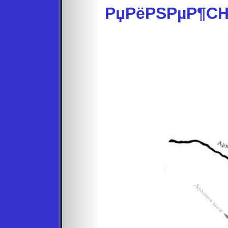
РџРёРЅРµР¶СЊ