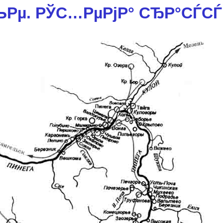
Рµ. РЎС…РµРјР° СЂР°СЃС