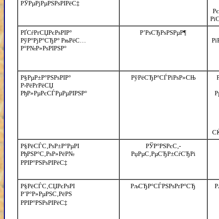
РЎРµРјРµРЅРѕРІРёС‡
Р
Рї
РҐСѓРґСЏРєРѕРІР°
Р’РѕСЂРѕРЅРµР¶
РўР°РјР°СЂР° РњРёС…
Рї
Р°Р№Р»РѕРІРЅР°
Р§РµР±Р°РЅРѕРІР°
РўРёСЂР°СЃРїРѕР»СЊ
Р›РёРґРёСЏ
РђР»РµРєСЃРµРµРІРЅР°
Р
СЌ
Р§РёСЃС‚РѕР±Р°РµРІ
РЎР°РЅРєС‚-
РђРЅР°С‚РѕР»РёР№
РџРµС‚РµСЂР±СѓСЂРі
РРІР°РЅРѕРІРёС‡
Р§РёСЃС‚СЏРєРѕРІ
РљСЂР°СЃРЅРѕРґР°СЂ
Р
Р’Р°Р»РµРЅС‚РёРЅ
РРІР°РЅРѕРІРёС‡