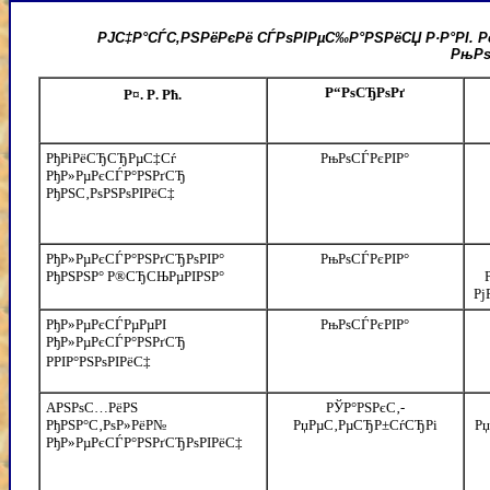
РЈС‡Р°СЃС‚РЅРёРєРё СЃРѕРІРµС‰Р°РЅРёСЏ Р·Р°РІ. 
РњРѕ
Р“РѕСЂРѕРґ
Р¤. Р. Рћ.
РђРіРёСЂСЂРµС‡Сѓ
РњРѕСЃРєРІР°
РђР»РµРєСЃР°РЅРґСЂ
РђРЅС‚РѕРЅРѕРІРёС‡
РђР»РµРєСЃР°РЅРґСЂРѕРІР°
РњРѕСЃРєРІР°
РђРЅРЅР° Р®СЂСЊРµРІРЅР°
Рј
РђР»РµРєСЃРµРµРІ
РњРѕСЃРєРІР°
РђР»РµРєСЃР°РЅРґСЂ
РРІР°РЅРѕРІРёС‡
AРЅРѕС…РёРЅ
РЎР°РЅРєС‚-
РђРЅР°С‚РѕР»РёР№
РџРµС‚РµСЂР±СѓСЂРі
Рџ
РђР»РµРєСЃР°РЅРґСЂРѕРІРёС‡