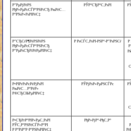
Р”РµРјРёРЅ
РЎР°СЂР°С‚РѕРІ
Р
РђР»РµРєСЃР°РЅРґСЂ РњРёС…
Р°Р№Р»РѕРІРёС‡
Р”СЂСѓР¶РёРЅРёРЅ
Р РѕСЃС‚РѕРІ-РЅР°-Р”РѕРЅСѓ
Р
РђР»РµРєСЃР°РЅРґСЂ
Р
Р“РµРѕСЂРіРёРµРІРёС‡
Р
С
Р•РІРґРѕРєРёРјРѕРІ
РЎРјРѕР»РµРЅСЃРє
РЎ
РњРёС…Р°РёР»
Р®СЂСЊРµРІРёС‡
С
Р•СЂРґР°РІР»РµС‚РѕРІ
РђР»РјР°-РђС‚Р°
РЎС‚Р°РЅРёСЃР»Р°РІ
Р Р°РјР°Р·Р°РЅРѕРІРёС‡
Рё