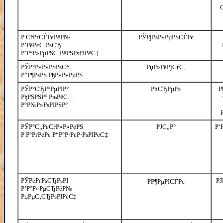
Р СѓРґСЃРєРёР№
РЎРјРѕР»РµРЅСЃРє
Р’РёРєС‚РѕСЂ
Р’Р°Р»РµРЅС‚РёРЅРѕРІРёС‡
РЎР°Р»Р»РЅРѕСѓ
РџР»РёРјСѓС‚
Р”Р¶РѕРЅ РђР»Р»РµРЅ
РЎР°СЂР°РµРІР°
РћСЂРµР»
Р
РђРЅРЅР° РњРёС…
Р°Р№Р»РѕРІРЅР°
РЎР°С„РёСѓР»Р»РёРЅ
РЈС„Р°
Р‘
Р Р°РґРёРє Р“Р°Р·РёР·РѕРІРёС‡
РЎРёРґРѕСЂРѕРІ
РЈ
РР¶РµРІСЃРє
Р’Р°Р»РµСЂРёР№
РџРµС‚СЂРѕРІРёС‡