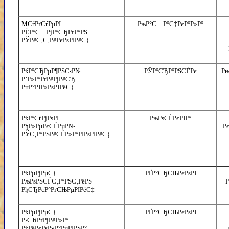
MСѓРґСѓРµРІ
РњР°С…Р°С‡РєР°Р»Р°
РЁР°С…РјР°СЂРґР°РЅ
РЎРёС‚С‚РёРєРѕРІРёС‡
РќР°СЂРµР¶РЅС‹Р№
РЎР°СЂР°РЅСЃРє
Рњ
Р’Р»Р°РґРёРјРёСЂ
РџР°РІР»РѕРІРёС‡
РќР°СѓРјРѕРІ
РњРѕСЃРєРІР°
РђР»РµРєСЃРµР№
Р
РЎС‚Р°РЅРёСЃР»Р°РІРѕРІРёС‡
РќРµРјРµС†
РҐР°СЂСЊРєРѕРІ
РљРѕРЅСЃС‚Р°РЅС‚РёРЅ
Р
РђСЂРєР°РґСЊРµРІРёС‡
РќРµРјРµС†
РҐР°СЂСЊРєРѕРІ
Р›СЋРґРјРёР»Р°
РќРёРєРѕР»Р°РµРІРЅР°