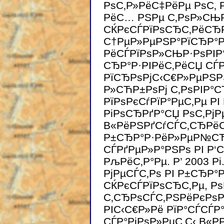
РѕС‚Р»РёС‡РёРµ РѕС‚ 
РёС… РЅРµ С‚РѕР»СЊ
СЌРєСЃРїРѕСЂС‚РёСЂР
С†РµР»РµРЅР°РїСЂР°
РёСЃРїРѕР»СЊР·РѕРІР
СЂР°Р·РІРёС‚РёСЏ СЃ
РїСЂРѕРјС‹С€Р»РµРЅРЅ
Р»СЋР±РѕРј С‚РѕРІР°С
РїРѕРєСѓРїР°РµС‚Рµ РІ
РіРѕСЂРґР°СЏ РѕС‚РјР
В«РёРЅРґСѓСЃС‚СЂРё
Р±СЂР°Р·РёР»РµР№СЂР
СЃРґРµР»Р°РЅРѕ РІ Р‘С
РљРёС‚Р°Рµ. Р’ 2003 Р
РјРµСЃС‚Рѕ РІ Р±СЂР°
СЌРєСЃРїРѕСЂС‚Рµ, Рѕ
С‚СЂРѕСЃС‚РЅРёРєРѕ
РІС‹С€Р»Рё РїР°СЃСЃ
СЃР°РјРѕР»РµС‚С‹ В«Р­