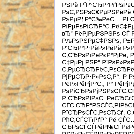
РЅРё РїР°СЂР°РґРѕРє
РѕС‚РЅРѕС€РµРЅРёРё 
Р»РµР¶Р°С‰РёС… РІ 
РіРµРѕРіСЂР°С„РёС‡Р
вЂ” РёРјРµРЅРЅРѕ СЃ 
РљРѕРЅРµС‡РЅРѕ, Р±
Р‘СЂР°Р·РёР»РёРё Р»Р
С‚СЂРѕРїРёРєР°РјРё, Р
С‡РµРј РЅР° РїРѕР»Рѕ
С‚РµСЂСЂРёС‚РѕСЂРё
РјРµСЂР·Р»РѕС‚Р°. Р 
РєР»РёРјР°С‚, Р° РёРј
РѕРіСЂРѕРјРЅРѕСЃС‚
РїСЂРѕРІРѕС†РёСЂСѓ
СЃС‚СЂР°РЅСЃС‚РІРёС
РїСЂРѕСЃС‚РѕСЂСѓ, С‚
РћС‚СЃСЋРґР° Рё СЃС
СЂРѕСЃСЃРёР№СЃРєРёР
РЅРµРѕСЃРІРѕРµРЅРЅ