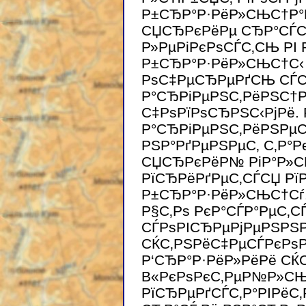
Р±СЂР°Р·РёР»СЊС†Р°Р
СЏСЂРєРёРµ СЂР°СЃС†
Р»РµРіРєРѕСЃС‚СЊ РІ 
Р±СЂР°Р·РёР»СЊС†С‹ 
РѕС‡РµСЂРµРґСЊ СЃС
Р°СЂРіРµРЅС‚РёРЅС†Р
С‡РѕРїРѕСЂРЅС‹РјРё. 
Р°СЂРіРµРЅС‚РёРЅРµС
РЅР°РґРµРЅРµС‚ С‚Р°
СЏСЂРєРёР№ РіР°Р»СЃ
РїСЂРёРґРµС‚СЃСЏ РїР
Р±СЂР°Р·РёР»СЊС†Сѓ
Р§С‚Рѕ РєР°СЃР°РµС‚С
СЃРѕРІСЂРµРјРµРЅРЅР
СЌС‚РЅРёС‡РµСЃРєРѕРі
Р‘СЂР°Р·РёР»РёРё СЌС
В«РєРѕРєС‚РµР№Р»СЊ
РїСЂРµРґСЃС‚Р°РІРёС