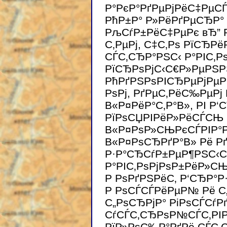
Р°РєР°РґРµРјРёС‡РµС
РћР±Р° Р»РёРґРµСЂР° 
РљСѓР±РёС‡РµРє вЂ” 
С‚РµРј, С‡С‚Рѕ РїСЂРё
СЃС‚СЂР°РЅС‹ Р°РІС‚
РїСЂРѕРјС‹С€Р»РµРЅР
РћРґРЅРѕРІСЂРµРјРµР
РѕРј, РґРµС‚РёС‰РµР
В«Р¤РёР°С‚Р°В», РІ Р
РїРѕСЏРІРёР»РёСЃСЊ Р
В«Р¤РѕР»СЊРєСЃРІР°Рі
В«Р¤РѕСЂРґР°В» Рё Р
Р·Р°СЂСѓР±РµР¶РЅС‹
Р°РІС‚РѕРјРѕР±РёР»С
Р РѕРґРЅРёС‚ Р‘СЂР°Р
Р РѕСЃСЃРёРµР№ Рё С
С„РѕСЂРјР° РіРѕСЃСѓР
СѓСЃС‚СЂРѕР№СЃС‚РІР
РїР»РѕС‰Р°РґРё СЃС‚С