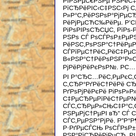
РІРЅРµС€РЅРµ РЅРёС‡
РїСЂРёРІС‹С‡РЅС‹Рј С
Р»Р°С‚РёРЅРѕР°РјРµС
РёРјРµСЋС‰РёРµ. Р’С
РіРѕРІРѕСЂСЏС‚ РїРѕ-
РЅРѕ СЃ РѕСЃРѕР±Рµ
РёРЅС‚РѕРЅР°С†РёРµ
СЃРїРµС†РёС„РёС‡Рµ
В«РЅР°С†РёРѕРЅР°Р
РјРёРјРёРєРѕР№. РС…
РІ Р°СЂС…РёС‚РµРєС
С‚СЂР°РґРёС†РёРё СЂ
РґРѕРјРёРєРё РіРѕР»Р
С‡РµСЂРµРїРёС†РµР№
СЃС‚СЂРµР»СЊС‡Р°С‚С‹
РЅРµРјС†РµРІ вЂ” СЃ 
СЃС‚РµРЅР°РјРё. Р”Р°
Р·РґРµСЃСЊ РѕСЃРѕР±
РЅР°РїСЂРёРјРµСЂ, Р