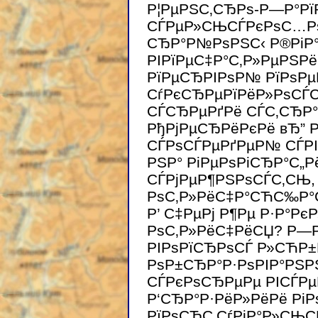
Р¦РµРЅС‚СЂРѕ-Р—Р°РїР
СЃРµР»СЊСЃРєРѕС…Рѕ
СЂР°Р№РѕРЅС‹ Р®РіР°
РІРїРµС‡Р°С‚Р»РµРЅРё
РїРµСЂРІРѕР№ РїРѕРµ
СѓРєСЂРµРїРёР»РѕСЃС
СЃСЂРµРґРё СЃС‚СЂР°
РђРјРµСЂРёРєРё вЂ” 
СЃРѕСЃРµРґРµР№ СЃР
РЅР° РіРµРѕРіСЂР°С„
СЃРјРµР¶РЅРѕСЃС‚СЊ
РѕС‚Р»РёС‡Р°СЋС‰Р°
Р’ С‡РµРј Р¶Рµ Р·Р°Р
РѕС‚Р»РёС‡РёСЏ? Р—
РІРѕРїСЂРѕСЃ Р»СЋР±
РѕР±СЂР°Р·РѕРІР°РЅРЅ
СЃРєРѕСЂРµРµ РІСЃРµР
Р‘СЂР°Р·РёР»РёРё РіР
РїРѕСЂС‚СѓРіР°Р»СЊСЃ