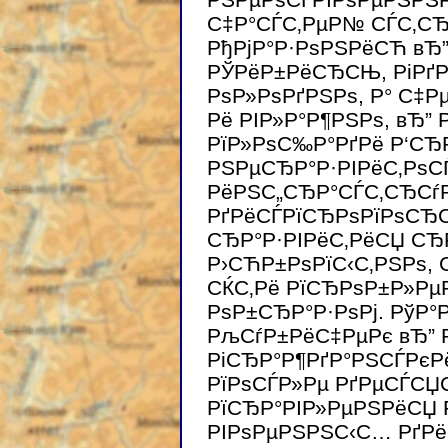
С‡Р°СЃС‚РµР№ СЃС‚СЂ
РђРјР°Р·РѕРЅРёСЋ вЂ
РЎРёР±РёСЂСЊ, РіРґРµ
РѕР»РѕРґРЅРѕ, Р° С‡
Рё РІР»Р°Р¶РЅРѕ, вЂ
РїР»РѕС‰Р°РґРё Р‘СЂР
РЅРµСЂР°Р·РІРёС‚РѕС
РёРЅС„СЂР°СЃС‚СЂСѓР
РґРёСЃРїСЂРѕРїРѕСЂС
СЂР°Р·РІРёС‚РёСЏ СЂ
Р›СЋР±РѕРїС‹С‚РЅРѕ,
СЌС‚Рё РїСЂРѕР±Р»РµР
РѕР±СЂР°Р·РѕРј. РўР°
РљСѓР±РёС‡РµРє вЂ” 
РіСЂР°Р¶РґР°РЅСЃРєР
РїРѕСЃР»Рµ РґРµСЃСЏ
РїСЂР°РІР»РµРЅРёСЏ 
РІРѕРµРЅРЅС‹С… РґРё