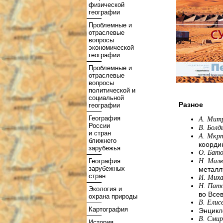
физической
географии
Проблемные и
отраслевые
вопросы
экономической
географии
Проблемные и
отраслевые
вопросы
политической и
социальной
Разное
географии
География
А. Мит
России
В. Болд
и стран
А. Мкр
ближнего
коорди
зарубежья
О. Бато
География
Н. Мал
зарубежных
металл
стран
И. Мих
Н. Пато
Экология и
во Все
охрана природы
В. Елис
Картография
Энцикл
В. Сми
История