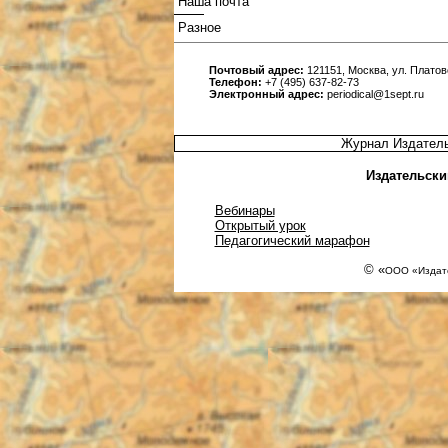
Наша почта
Разное
Почтовый адрес:
121151, Москва, ул. Платовс
Телефон:
+7 (495) 637-82-73
Электронный адрес:
periodical@1sept.ru
Журнал Издатель
Издательски
Вебинары
Открытый урок
Педагогический марафон
© «
ООО «Издате