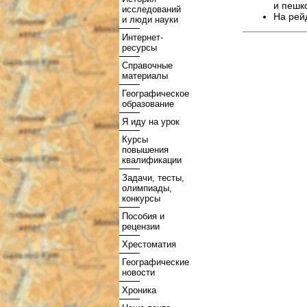
и пешк
исследований
На рей
и люди науки
Интернет-
ресурсы
Справочные
материалы
Географическое
образование
Я иду на урок
Курсы
повышения
квалификации
Задачи, тесты,
олимпиады,
конкурсы
Пособия и
рецензии
Хрестоматия
Географические
новости
Хроника