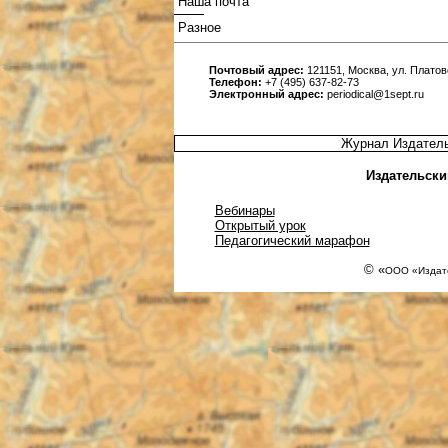
Наша почта
Разное
Почтовый адрес:
121151, Москва, ул. Платовс
Телефон:
+7 (495) 637-82-73
Электронный адрес:
periodical@1sept.ru
Журнал Издатель
Издательски
Вебинары
Открытый урок
Педагогический марафон
© «
ООО «Издате