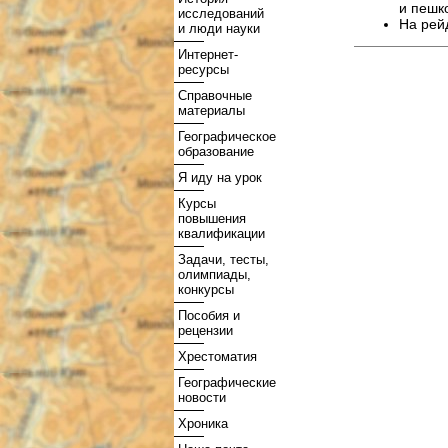
и пешк
исследований
На рей
и люди науки
Интернет-
ресурсы
Справочные
материалы
Географическое
образование
Я иду на урок
Курсы
повышения
квалификации
Задачи, тесты,
олимпиады,
конкурсы
Пособия и
рецензии
Хрестоматия
Географические
новости
Хроника