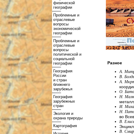
физической
географии
Проблемные и
отраслевые
вопросы
экономической
географии
Проблемные и
отраслевые
вопросы
политической и
социальной
Разное
географии
География
А. Мит
России
В. Болд
и стран
А. Мкр
ближнего
коорди
зарубежья
О. Бато
География
Н. Мал
зарубежных
металл
стран
И. Мих
Н. Пато
Экология и
во Все
охрана природы
В. Елис
Картография
Энцикл
В. Сми
История