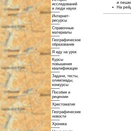
и пешк
исследований
На рей
и люди науки
Интернет-
ресурсы
Справочные
материалы
Географическое
образование
Я иду на урок
Курсы
повышения
квалификации
Задачи, тесты,
олимпиады,
конкурсы
Пособия и
рецензии
Хрестоматия
Географические
новости
Хроника