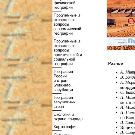
физической
географии
Проблемные и
отраслевые
вопросы
экономической
географии
Проблемные и
отраслевые
вопросы
политической и
социальной
Разное
географии
География
А. Мит
России
В. Болд
и стран
А. Мкр
ближнего
коорди
зарубежья
О. Бато
География
Н. Мал
зарубежных
металл
стран
И. Мих
Н. Пато
Экология и
во Все
охрана природы
В. Елис
Картография
Энцикл
В. Сми
История