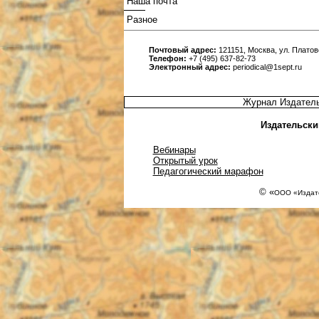
Наша почта
Разное
Почтовый адрес:
121151, Москва, ул. Платовс
Телефон:
+7 (495) 637-82-73
Электронный адрес:
periodical@1sept.ru
Журнал Издатель
Издательски
Вебинары
Открытый урок
Педагогический марафон
© «
ООО «Издате