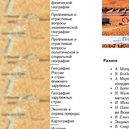
физической
географии
Проблемные и
отраслевые
вопросы
экономической
географии
Проблемные и
отраслевые
вопросы
политической и
социальной
Разное
географии
География
А. Мит
России
В. Болд
и стран
А. Мкр
ближнего
коорди
зарубежья
О. Бато
География
Н. Мал
зарубежных
металл
стран
И. Мих
Н. Пато
Экология и
во Все
охрана природы
В. Елис
Картография
Энцикл
В. Сми
История