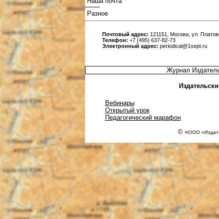
Наша почта
Разное
Почтовый адрес:
121151, Москва, ул. Платовс
Телефон:
+7 (495) 637-82-73
Электронный адрес:
periodical@1sept.ru
Журнал Издатель
Издательски
Вебинары
Открытый урок
Педагогический марафон
© «
ООО «Издате