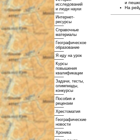
и пешк
исследований
На рей
и люди науки
Интернет-
ресурсы
Справочные
материалы
Географическое
образование
Я иду на урок
Курсы
повышения
квалификации
Задачи, тесты,
олимпиады,
конкурсы
Пособия и
рецензии
Хрестоматия
Географические
новости
Хроника