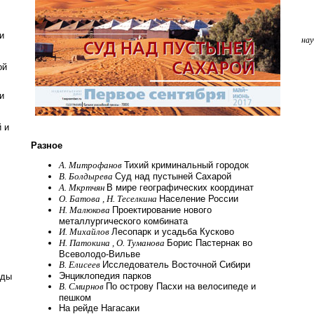
и
нау
ой
и
 и
Разное
А. Митрофанов
Тихий криминальный городок
В. Болдырева
Суд над пустыней Сахарой
А. Мкртчян
В мире географических координат
О. Батова , Н. Теселкина
Население России
Н. Малюкова
Проектирование нового
металлургического комбината
И. Михайлов
Лесопарк и усадьба Кусково
Н. Патокина , О. Туманова
Борис Пастернак во
Всеволодо-Вильве
В. Елисеев
Исследователь Восточной Сибири
Энциклопедия парков
оды
В. Смирнов
По острову Пасхи на велосипеде и
пешком
На рейде Нагасаки