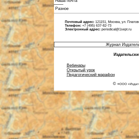
Наша почта
Разное
Почтовый адрес:
121151, Москва, ул. Платовс
Телефон:
+7 (495) 637-82-73
Электронный адрес:
periodical@1sept.ru
Журнал Издатель
Издательски
Вебинары
Открытый урок
Педагогический марафон
© «
ООО «Издате