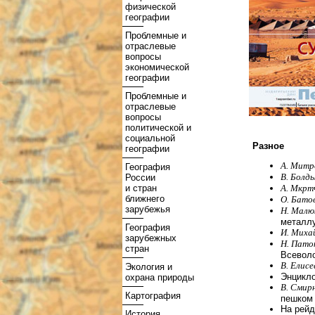
физической
географии
Проблемные и
отраслевые
вопросы
экономической
географии
Проблемные и
отраслевые
вопросы
политической и
социальной
Разное
географии
А. Мит
География
В. Болд
России
и стран
А. Мкрт
ближнего
О. Батов
зарубежья
Н. Малю
металлу
География
И. Миха
зарубежных
Н. Паток
стран
Всевол
В. Елис
Экология и
Энцикло
охрана природы
В. Смир
Картография
пешком
На рейд
История