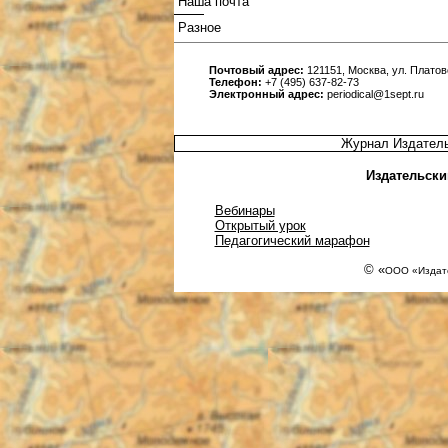
Наша почта
Разное
Почтовый адрес:
121151, Москва, ул. Платовс
Телефон:
+7 (495) 637-82-73
Электронный адрес:
periodical@1sept.ru
Журнал Издатель
Издательски
Вебинары
Открытый урок
Педагогический марафон
© «
ООО «Издате