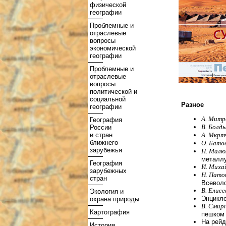
физической
географии
Проблемные и
отраслевые
вопросы
экономической
географии
Проблемные и
отраслевые
вопросы
политической и
социальной
Разное
географии
А. Мит
География
В. Болд
России
и стран
А. Мкрт
ближнего
О. Батов
зарубежья
Н. Малю
металлу
География
И. Миха
зарубежных
Н. Паток
стран
Всевол
В. Елис
Экология и
Энцикло
охрана природы
В. Смир
Картография
пешком
На рейд
История