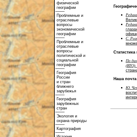
физической
Географиче
географии
Редак
Проблемные и
Велик
отраслевые
Редак
вопросы
экономической
глаза
географии
офици
С. Рог
Проблемные и
множе
отраслевые
вопросы
Статистика
политической и
социальной
По да
географии
(ВТО)
стран
География
России
Наша почта
и стран
ближнего
Ю. Че
зарубежья
воспи
интер
География
зарубежных
стран
Экология и
охрана природы
Картография
История