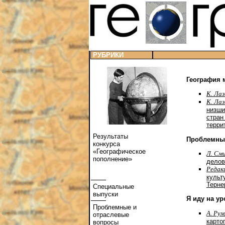
РУБРИКИ
География 
К. Ла
К. Ла
низши
стран
терри
Результаты
Проблемны
конкурса
«Географическое
Л. См
пополнение»
делов
Редак
культ
Терне
Специальные
выпуски
Я иду на ур
Проблемные и
А. Рум
отраслевые
карто
вопросы