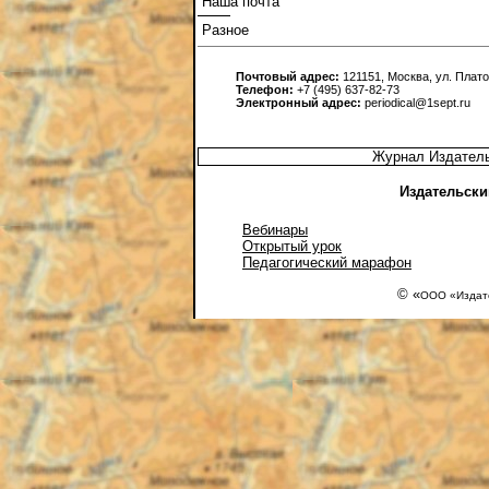
Наша почта
Разное
Почтовый адрес:
121151, Москва, ул. Платов
Телефон:
+7 (495) 637-82-73
Электронный адрес:
periodical@1sept.ru
Журнал Издатель
Издательски
Вебинары
Открытый урок
Педагогический марафон
© «
ООО «Издате