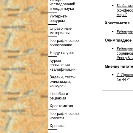
исследований
По данн
и люди науки
(конфесс
мира"
Интернет-
ресурсы
Хрестоматия
Справочные
Редакция
материалы
Олимпиадное 
Географическое
образование
Редакция
Я иду на урок
соревно
Республи
Курсы
повышения
Мнение читат
квалификации
С. Горохо
Задачи, тесты,
№ 44?"
олимпиады,
конкурсы
Пособия и
рецензии
Хрестоматия
Географические
новости
Хроника