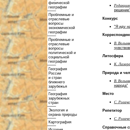
физической
Редакция
географии
решение
Проблемные и
Конкурс
отраслевые
вопросы
"Я иду н
экономической
географии
Корреспонден
Проблемные и
В. Волын
отраслевые
чувствов
вопросы
политической и
Литосфера
социальной
географии
К. Лазар
География
Природа и че
России
и стран
В. Волынк
ближнего
народа"
зарубежья
Место
География
зарубежных
С. Рогаче
стран
Экология и
Репетитор
охрана природы
С. Рогаче
Картография
Справочные с
История