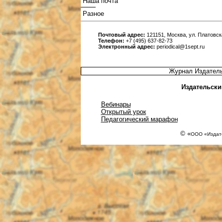
Наша почта
Разное
Почтовый адрес:
121151, Москва, ул. Платовска
Телефон:
+7 (495) 637-82-73
Электронный адрес:
periodical@1sept.ru
Журнал Издатель
Издательски
Вебинары
Открытый урок
Педагогический марафон
© «
ООО «Издате