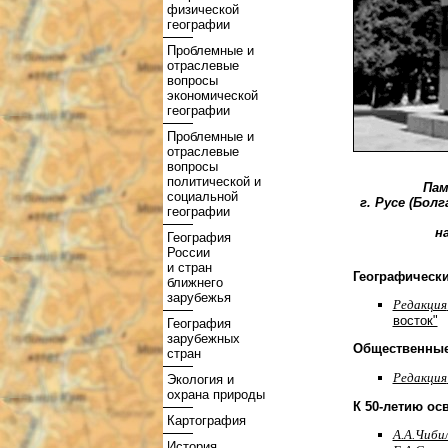
физической
географии
Проблемные и
отраслевые
вопросы
экономической
географии
Проблемные и
отраслевые
вопросы
политической и
Пам
социальной
г. Русе (Болг
географии
н
География
России
и стран
Географически
ближнего
зарубежья
Редакция
восток"
География
зарубежных
Общественные
стран
Редакция
Экология и
охрана природы
К 50-летию ос
Картография
А.А.Чиби
История