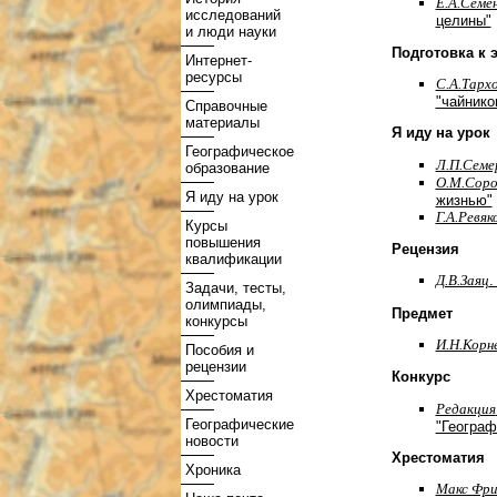
Е.А.Семе
исследований
целины"
и люди науки
Подготовка к 
Интернет-
ресурсы
С.А.Тарх
"чайнико
Справочные
материалы
Я иду на урок
Географическое
Л.П.Семе
образование
О.М.Соро
Я иду на урок
жизнью"
Г.А.Ревяк
Курсы
повышения
Рецензия
квалификации
Д.В.Заяц
.
Задачи, тесты,
олимпиады,
Предмет
конкурсы
И.Н.Корн
Пособия и
рецензии
Конкурс
Хрестоматия
Редакция
Географические
"Географ
новости
Хрестоматия
Хроника
Макс Фр