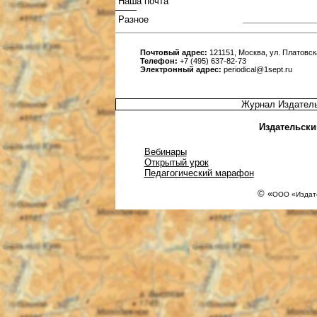
Наша почта
Разное
Почтовый адрес:
121151, Москва, ул. Платовска
Телефон:
+7 (495) 637-82-73
Электронный адрес:
periodical@1sept.ru
Журнал Издатель
Издательски
Вебинары
Открытый урок
Педагогический марафон
© «
ООО «Издате