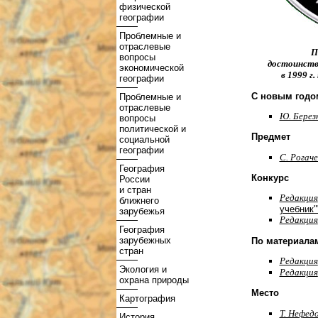
физической
географии
Проблемные и
отраслевые
П
вопросы
достоинство
экономической
в 1999 г
географии
С новым годо
Проблемные и
отраслевые
Ю. Березк
вопросы
политической и
Предмет
социальной
географии
С. Рогаче
География
Конкурс
России
и стран
Редакция
ближнего
учебник"
зарубежья
Редакция
География
зарубежных
По материала
стран
Редакция
Экология и
Редакция
охрана природы
Место
Картография
Т. Нефедо
История