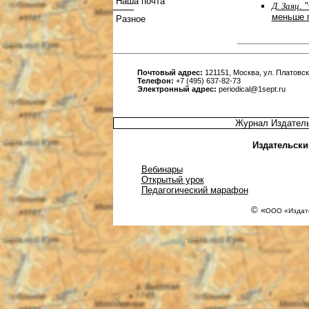
Наша почта
Д. Заяц
. 
меньше 
Разное
Почтовый адрес:
121151, Москва, ул. Платовска
Телефон:
+7 (495) 637-82-73
Электронный адрес:
periodical@1sept.ru
Журнал Издатель
Издательски
Вебинары
Открытый урок
Педагогический марафон
© «
ООО «Издате