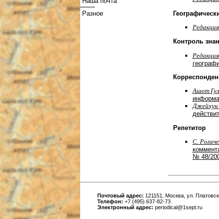
Наша почта
Географическ
Разное
Редакция
Контроль зна
Редакция
географи
Корреспонден
Ашот Гул
информа
Джейхун 
действи
Репетитор
С. Рогаче
коммента
№ 48/20
Почтовый адрес:
121151, Москва, ул. Платовска
Телефон:
+7 (495) 637-82-73
Электронный адрес:
periodical@1sept.ru