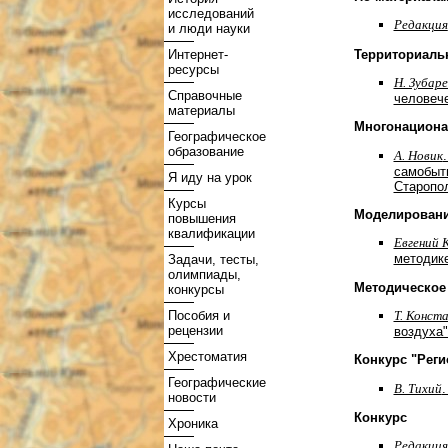
исследований
Редакция
и люди науки
Территориаль
Интернет-
ресурсы
Н. Зубар
Справочные
человеч
материалы
Многонациона
Географическое
образование
А. Новик
самобыт
Я иду на урок
Старопол
Курсы
Моделировани
повышения
квалификации
Евгений 
методик
Задачи, тесты,
олимпиады,
Методическое
конкурсы
Пособия и
Т. Конст
рецензии
воздуха"
Хрестоматия
Конкурс "Рег
Географические
В. Тихий
.
новости
Конкурс
Хроника
Редакция