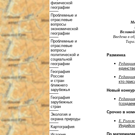
физической
географии
Проблемные и
отраслевые
Мо
вопросы
экономической
Великой
географии
Введена в об
Проблемные и
Тира
отраслевые
вопросы
политической и
Разминка
социальной
Редакция
географии
единств
География
России
Редакция
и стран
кто прис
ближнего
зарубежья
Новый конкур
География
Редакция
зарубежных
(создаем
стран
Срочно в ном
Экология и
охрана природы
Е. Рогож
Индийск
Картография
По материала
История