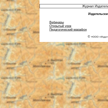
Журнал Издатель
Издательски
Вебинары
Открытый урок
Педагогический марафон
© «
ООО «Издате