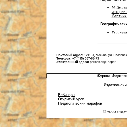
М. Цырен
истории 
'Вестник
Географическ
Редакция
Почтовый адрес:
121151, Москва, ул. Платовска
Телефон:
+7 (495) 637-82-73
Электронный адрес:
periodical@1sept.ru
Журнал Издатель
Издательски
Вебинары
Открытый урок
Педагогический марафон
© «
ООО «Издате