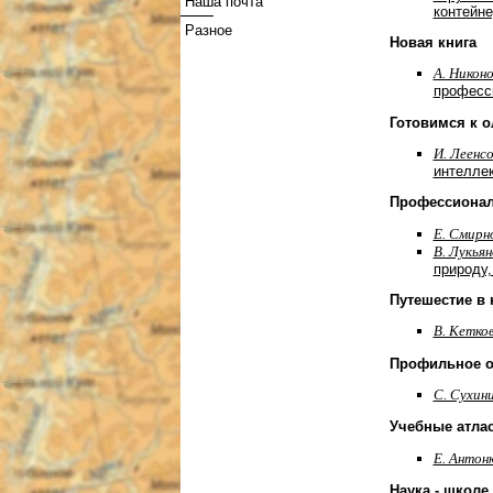
Наша почта
контейне
Разное
Новая книга
А. Никон
професси
Готовимся к 
И. Леенс
интелле
Профессионал
Е. Смирн
В. Лукья
природу,
Путешестие в 
В. Кетко
Профильное о
С. Сухин
Учебные атла
Е. Антон
Наука - школе