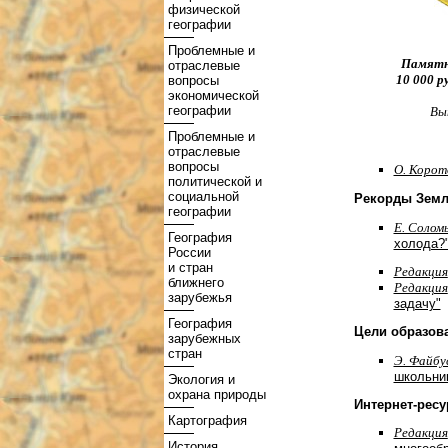
физической
географии
Проблемные и
Памятн
отраслевые
10 000 р
вопросы
экономической
географии
Вы
Проблемные и
отраслевые
вопросы
О. Корот
политической и
социальной
Рекорды Зем
географии
Е. Cолом
География
холода?
России
и стран
Редакция
ближнего
Редакция
зарубежья
задачу"
География
Цели образов
зарубежных
стран
Э. Файбу
школьник
Экология и
охрана природы
Интернет-ресу
Картография
Редакция
История