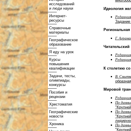
многообр
исследований
и люди науки
Идеология же
Интернет-
Редакция
ресурсы
Задание 
Справочные
Региональная
материалы
Г. Агран
Географическое
образование
Читательский 
Я иду на урок
Редакция
Курсы
Редакция
повышения
К столетию со
квалификации
Задачи, тесты,
В. Снытк
олимпиады,
образная
конкурсы
Мировой тран
Пособия и
рецензии
Редакция
По данны
Хрестоматия
"Крупне
По данны
Географические
"Крупней
новости
лидирующ
Хроника
По данны
"Крупней