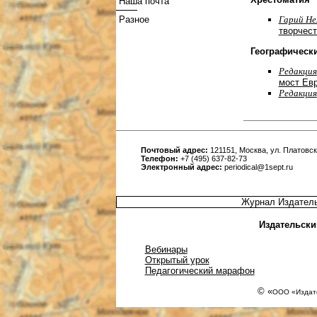
Наша почта
Разное
Гарий Не
творчест
Географическ
Редакция
мост Ев
Редакция
Почтовый адрес:
121151, Москва, ул. Платовска
Телефон:
+7 (495) 637-82-73
Электронный адрес:
periodical@1sept.ru
Журнал Издатель
Издательски
Вебинары
Открытый урок
Педагогический марафон
© «
ООО «Издате