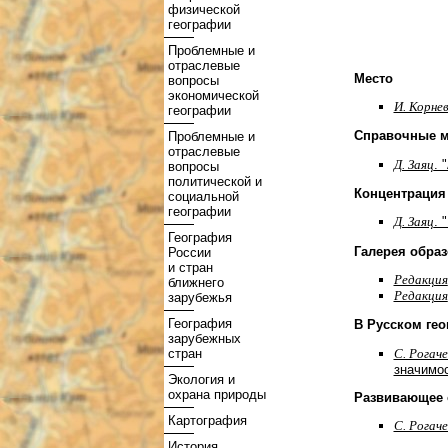
физической
географии
Проблемные и
отраслевые
Место
вопросы
экономической
И. Корне
географии
Справочные 
Проблемные и
отраслевые
Д. Заяц
. 
вопросы
политической и
Концентрация 
социальной
географии
Д. Заяц
. 
География
Галерея образ
России
и стран
Редакция
ближнего
Редакция
зарубежья
География
В Русском ге
зарубежных
С. Рогаче
стран
значимос
Экология и
охрана природы
Развивающее 
Картография
С. Рогаче
История