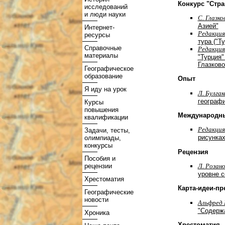
Конкурс "Стр
исследований
и люди науки
С. Глазко
Азией"
Интернет-
Редакция
ресурсы
тура ("Ту
Справочные
Редакция
материалы
"Турция"
Глазково
Географическое
образование
Опыт
Я иду на урок
Л. Булгак
географи
Курсы
повышения
Международны
квалификации
Редакция
Задачи, тесты,
рисунках
олимпиады,
конкурсы
Рецензия
Пособия и
рецензии
Л. Розан
уровне с
Хрестоматия
Карта-идеи-пр
Географические
новости
Альфред 
"Содерж
Хроника
Хрестоматия