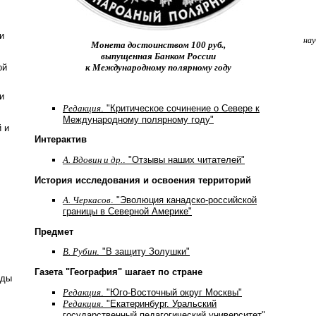
и
нау
Монета достоинством 100 руб.,
выпущенная Банком России
ой
к Международному полярному году
и
Редакция
. "Критическое сочинение о Севере к
Международному полярному году"
 и
Интерактив
А. Вдовин и др.
. "Отзывы наших читателей"
История исследования и освоения территорий
А. Черкасов
. "Эволюция канадско-российской
границы в Северной Америке"
Предмет
В. Рубин
. "В защиту Золушки"
Газета "География" шагает по стране
оды
Редакция
. "Юго-Восточный округ Москвы"
Редакция
. "Екатеринбург. Уральский
государственный педагогический университет"