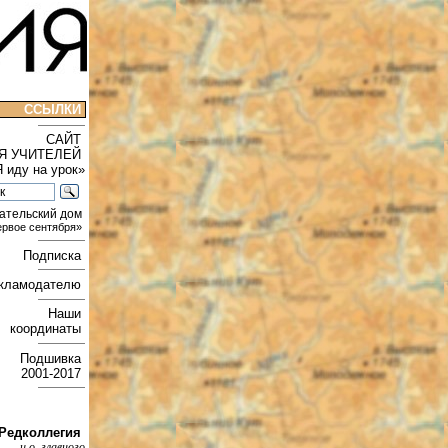
ССЫЛКИ
САЙТ
Я УЧИТЕЛЕЙ
Я иду на урок»
ательский дом
ервое сентября»
Подписка
кламодателю
Наши
координаты
Подшивка
2001-2017
Редколлегия
и.о. главного