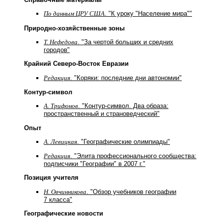
По данным ЦРУ США
. "К уроку "Население мира""
Природно-хозяйственные зоны
Т. Нефедова
. "За чертой больших и средних
городов"
Крайний Северо-Восток Евразии
Редакция
. "Коряки: последние дни автономии"
Контур-символ
А. Трифонов
. "Контур-символ. Два образа:
пространственный и страноведческий"
Опыт
А. Левицкая
. "Географические олимпиады"
Редакция
. "Элита профессионального сообщества:
подписчики "Географии" в 2007 г."
Позиция учителя
Н. Овчинникова
. "Обзор учебников географии
7 класса"
Географические новости