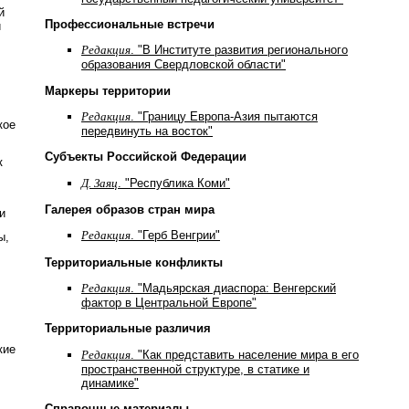
й
Профессиональные встречи
и
Редакция
. "В Институте развития регионального
образования Свердловской области"
Маркеры территории
Редакция
. "Границу Европа-Азия пытаются
кое
передвинуть на восток"
Субъекты Российской Федерации
к
Д. Заяц
. "Республика Коми"
Галерея образов стран мира
и
Редакция
. "Герб Венгрии"
ы,
Территориальные конфликты
Редакция
. "Мадьярская диаспора: Венгерский
фактор в Центральной Европе"
Территориальные различия
кие
Редакция
. "Как представить население мира в его
пространственной структуре, в статике и
динамике"
Справочные материалы