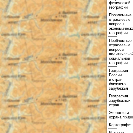
физической
географии
Проблемные 
отраслевые
вопросы
экономическ
географии
Проблемные 
отраслевые
вопросы
политической
социальной
географии
География
России
и стран
ближнего
зарубежья
География
зарубежных
стран
Экология и
охрана прир
Картография
История