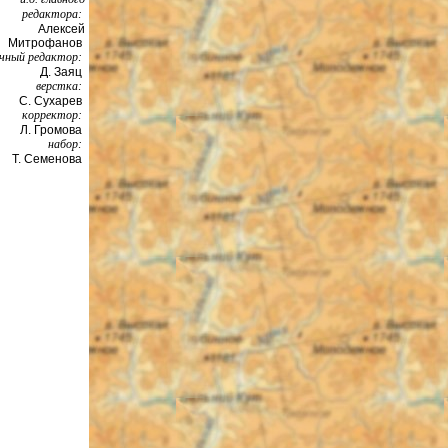
редактора:
Алексей
Митрофанов
чный редактор:
Д. Заяц
верстка:
С. Сухарев
корректор:
Л. Громова
набор:
Т. Семенова