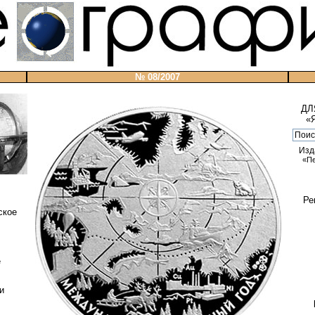
№ 08/2007
ДЛ
«
Изд
«П
Ре
ское
е
и