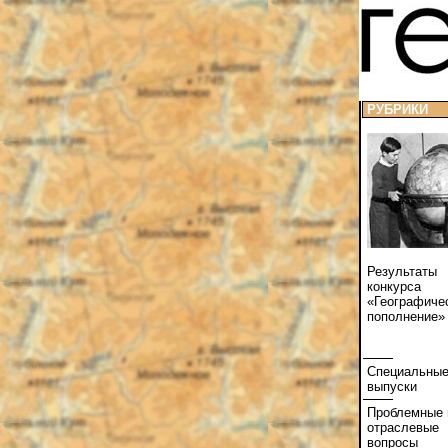
РУБРИКИ
Результаты
конкурса
«Географиче
пополнение»
Специальны
выпуски
Проблемные 
отраслевые
вопросы