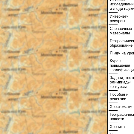
исследовани
и люди наук
Интернет-
ресурсы
Справочные
материалы
Географичес
образование
Я иду на уро
Курсы
повышения
квалификаци
Задачи, тест
олимпиады,
конкурсы
Пособия и
рецензии
Хрестоматия
Географичес
новости
Хроника