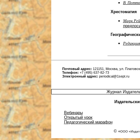
В. Потт
Хрестоматия
Марк Ре
предпос
Географическ
Редакция
Почтовый адрес:
121151, Москва, ул. Платовска
Телефон:
+7 (495) 637-82-73
Электронный адрес:
periodical@1sept.ru
Журнал Издатель
Издательски
Вебинары
Открытый урок
Педагогический марафон
© «
ООО «Издате