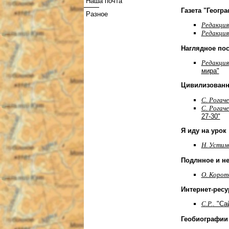
Наша почта
Газета "Геогр
Разное
Редакция
Редакция
Наглядное пос
Редакция
мира"
Цивилизованн
С. Рогаче
С. Рогаче
27-30"
Я иду на урок
Н. Устим
Подлнное и не
О. Корот
Интернет-ресу
С.Р.
. "С
Геобиографии