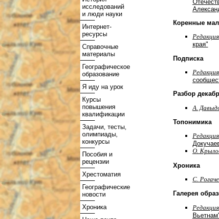
Отечест
исследований
Алексан
и люди науки
Коренные мал
Интернет-
ресурсы
Редакция
края"
Справочные
материалы
Подписка
Географическое
Редакция
образование
сообщест
Я иду на урок
Разбор декабр
Курсы
повышения
А. Давыд
квалификации
Топонимика
Задачи, тесты,
олимпиады,
Редакция
конкурсы
Докучае
О. Крыло
Пособия и
рецензии
Хроника
Хрестоматия
С. Рогаче
Географические
Галерея образ
новости
Хроника
Редакция
Вьетнам