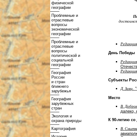
физической
географии
Проблемные и
П
отраслевые
достоинст
вопросы
экономической
географии
Проблемные и
Редакция
отраслевые
вопросы
День Победы
политической и
социальной
Редакция
географии
Отечест
Редакция
География
России
Субъекты Рос
и стран
ближнего
Д. Заяц
. 
зарубежья
Место
География
зарубежных
В. Добро
стран
далеко, 
Экология и
К 90-летию со
охрана природы
В. Снытко
Картография
авиаполк
История