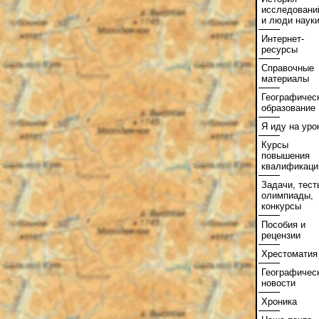
исследовани
и люди наук
Интернет-
ресурсы
Справочные
материалы
Географичес
образование
Я иду на уро
Курсы
повышения
квалификаци
Задачи, тест
олимпиады,
конкурсы
Пособия и
рецензии
Хрестоматия
Географичес
новости
Хроника