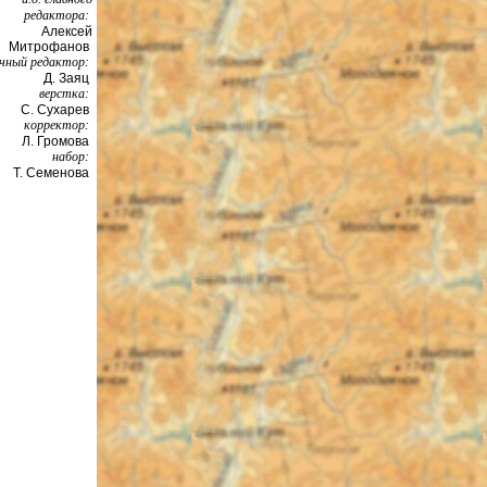
редактора:
Алексей
Митрофанов
чный редактор:
Д. Заяц
верстка:
С. Сухарев
корректор:
Л. Громова
набор:
Т. Семенова