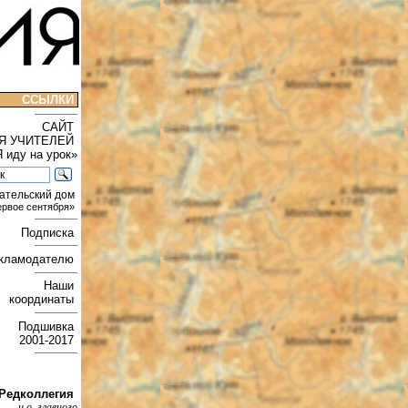
ССЫЛКИ
САЙТ
Я УЧИТЕЛЕЙ
Я иду на урок»
ательский дом
ервое сентября»
Подписка
кламодателю
Наши
координаты
Подшивка
2001-2017
Редколлегия
и.о. главного