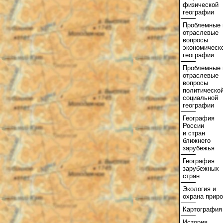
физической
географии
Проблемные 
отраслевые
вопросы
экономическ
географии
Проблемные 
отраслевые
вопросы
политической
социальной
географии
География
России
и стран
ближнего
зарубежья
География
зарубежных
стран
Экология и
охрана прир
Картография
История