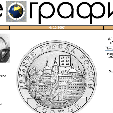
№ 10/2007
ДЛ
«
Изд
«П
Ре
ское
е
и