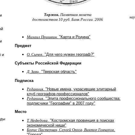
Торжок.
Памятная монета
и
нау
достоинством 10 руб. Банк России. 2006
ой
Михаил Пришвин
. "Карта и Родина"
и
Предмет
О. Сычев
. "Для чего нужен географ?"
 и
Субъекты Российской Федерации
Д. Заяц
. "Тверская область"
Подписка
Редакция
. "Новые имена, украсившие элитарный
клуб географов-профессионалов"
Редакция
. "Элита профессионального сообщества:
подписчики "Географии" в 2007 году"
Место
оды
Т. Нефедова
. "Костромская провинция в поисках
экономической ниши"
Борис Пастернак, Сергей Орлов, Виктор Гончаров
.
"Города"