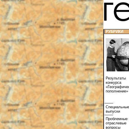
РУБРИКИ
Результаты
конкурса
«Географиче
пополнение»
Специальны
выпуски
Проблемные 
отраслевые
вопросы