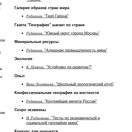
й
Галерея образов стран мира
и
Редакция
. "Герб Габона"
Газета "География" шагает по стране
Редакция
. "Южный округ города Москвы"
кое
Минеральные ресурсы
Редакция
. "Алмазная промышленность мира"
к
Экология
К. Петров
. "Устойчиво ли развитие?"
и
Опыт
ы,
Вика Леонтьева
. "Школьный экологический клуб"
Конфессиональная география на местности
Редакция
. "Крупнейшие мечети России"
Скоро экзамены
кие
И. Родионова
. "Тесты по экономической и
социальной географии мира"
Конкурс для учащихся