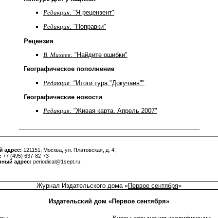
Редакция
. "Я рецензент"
Редакция
. "Поправки"
Рецензия
В. Михеев
. "Найдите ошибки"
Географическое пополнение
Редакция
. "Итоги тура "Докучаев""
Географические новости
Редакция
. "Живая карта. Апрель 2007"
й адрес:
121151, Москва, ул. Платовская, д. 4;
:
+7 (495) 637-82-73
нный адрес:
periodical@1sept.ru
Журнал Издательского дома «
Первое сентября
»
Издательский дом «Первое сентября»