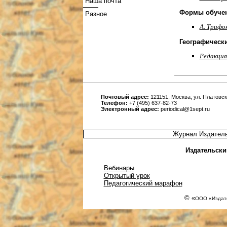
Наша почта
Формы обуче
Разное
А. Трифо
Географическ
Редакция
Почтовый адрес:
121151, Москва, ул. Платовска
Телефон:
+7 (495) 637-82-73
Электронный адрес:
periodical@1sept.ru
Журнал Издатель
Издательски
Вебинары
Открытый урок
Педагогический марафон
© «
ООО «Издате