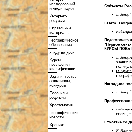
исследований
Субъекты Рос
и люди науки
Д. Заяц
. 
Интернет-
ресурсы
Газета "Геогр
Справочные
Редакция
материалы
Педагогически
Географическое
"Первое сентя
образование
КУРСЫ ПОВЫ
Я иду на урок
Д. Заяц, 
Курсы
знания п
повышения
поликуль
квалификации
О. Крыло
географи
Задачи, тесты,
олимпиады,
Наглядное пос
конкурсы
Д. Заяц
. 
Пособия и
рецензии
Профессионал
Хрестоматия
Редакция
Географические
сообщест
новости
Столетие со д
Хроника
К. Лазар