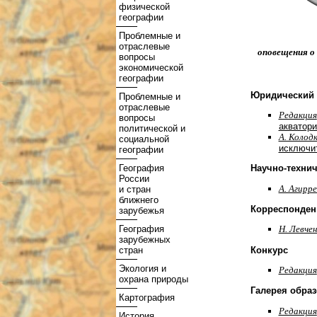
физической
географии
Проблемные и
отраслевые
оповещения о
вопросы
экономической
географии
Юридический 
Проблемные и
отраслевые
Редакция
вопросы
акватори
политической и
А. Колод
социальной
исключи
географии
География
Научно-техни
России
А. Агирре
и стран
ближнего
Корреспонден
зарубежья
География
Н. Левчен
зарубежных
Конкурс
стран
Экология и
Редакция
охрана природы
Галерея образ
Картография
Редакция
История