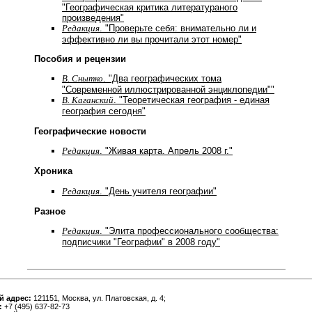
"Географическая критика литератураного
произведения"
Редакция
. "Проверьте себя: внимательно ли и
эффективно ли вы прочитали этот номер"
Пособия и рецензии
В. Снытко
. "Два географических тома
"Современной иллюстрированной энциклопедии""
В. Каганский
. "Теоретическая география - единая
география сегодня"
Географические новости
Редакция
. "Живая карта. Апрель 2008 г."
Хроника
Редакция
. "День учителя географии"
Разное
Редакция
. "Элита профессионального сообщества:
подписчики "Географии" в 2008 году"
й адрес:
121151, Москва, ул. Платовская, д. 4;
:
+7 (495) 637-82-73