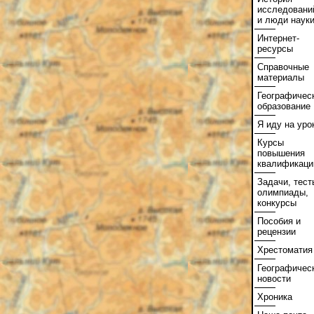
исследовани
и люди наук
Интернет-
ресурсы
Справочные
материалы
Географичес
образование
Я иду на уро
Курсы
повышения
квалификаци
Задачи, тест
олимпиады,
конкурсы
Пособия и
рецензии
Хрестоматия
Географичес
новости
Хроника