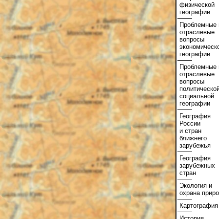
физической
географии
Проблемные 
отраслевые
вопросы
экономическ
географии
Проблемные 
отраслевые
вопросы
политической
социальной
географии
География
России
и стран
ближнего
зарубежья
География
зарубежных
стран
Экология и
охрана прир
Картография
История