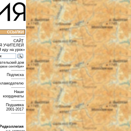
ССЫЛКИ
САЙТ
Я УЧИТЕЛЕЙ
Я иду на урок»
ательский дом
ервое сентября»
Подписка
кламодателю
Наши
координаты
Подшивка
2001-2017
Редколлегия
и.о. главного