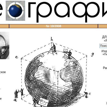
№ 10/2008
ДЛ
«
Изд
«П
Ре
ское
е
и