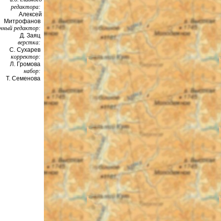
редактора:
Алексей
Митрофанов
чный редактор:
Д. Заяц
верстка:
С. Сухарев
корректор:
Л. Громова
набор:
Т. Семенова