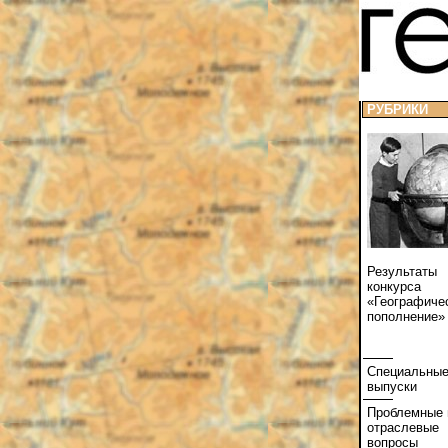
РУБРИКИ
Результаты
конкурса
«Географиче
пополнение»
Специальны
выпуски
Проблемные 
отраслевые
вопросы