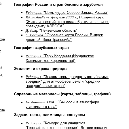
й
География России и стран ближнего зарубежья
и
Редакция
. "Семь чудес Северо-Запада России"
ИА SakhaNews, февраль 2008 г.; Полярный круг
.
"Жители эвенкийского села обратились к вице-
президенту АЛРОСА"
Д. Заяц
. "Пензенская область"
С. Рогачев
. "Образная карта России. Выпуск
кое
десятый. Зона Транссиба"
География зарубежных стран
к
Редакция
. "Герб Иордании (Иорданское
Хашимитское Королевство)"
и
Экология и охрана природы
ы,
Редакция
. "Знакомьтесь: двадцать пять "самых
вредных" для атмосферы Земли "средних
граждан" своих стран"
Справочные материалы (карты, таблицы, графики)
По данным CDIAC
. "Выбросы в атмосферу
углекислого газа"
кие
Задачи, тесты, олимпиады, конкурсы
Редакция
. "Конкурс для учащихся
"Географическое пополнение". Летнее задание