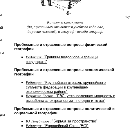
и
нау
Каникулы каникулами
(да, с успешным окончанием учебного года вас,
ой
дорогие коллеги!), а географ - всегда географ.
и
Проблемные и отраслевые вопросы физической
географии
 и
Редакция
. "Границы водосбора и границы
государств"
Проблемные и отраслевые вопросы экономической
географии
Редакция
. "Крупнейшая отрасль крупнейшего
субъекта федерации в крупнейшем
экономическом районе"
Вероника Гречко
. "ГЭС: установленная мощность и
выработка электроэнергии - не одно и то же"
Проблемные и отраслевые вопросы политической и
социальной географии
оды
Ю. Голубчиков
. "Борьба за пространство"
Редакция
. "Европейский Союз (ЕС)"