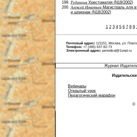
Редакция
Хрестоматия (N18/2002)
Алексей Игнатьев
Магистраль для в
и шпионаж (N18/2002)
1
2
3
4
5
6
7
8
9
Почтовый адрес:
121151, Москва, ул. Платов
Телефон:
+7 (495) 637-82-73
Электронный адрес:
periodical@1sept.ru
Журнал Издатель
Издательски
Вебинары
Открытый урок
Педагогический марафон
© 