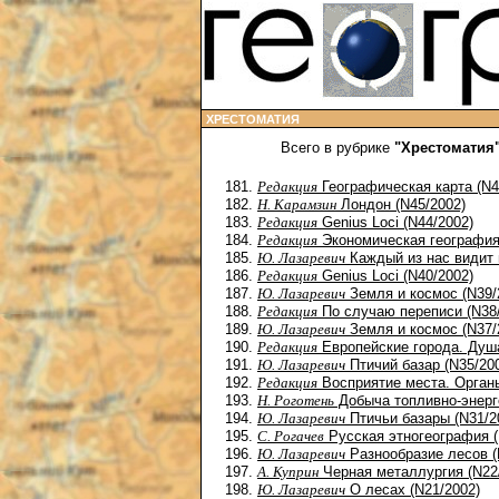
ХРЕСТОМАТИЯ
Всего в рубрике
"Хрестоматия
Редакция
Географическая карта (N4
Н. Карамзин
Лондон (N45/2002)
Редакция
Genius Loci (N44/2002)
Редакция
Экономическая география
Ю. Лазаревич
Каждый из нас видит 
Редакция
Genius Loci (N40/2002)
Ю. Лазаревич
Земля и космос (N39/
Редакция
По случаю переписи (N38
Ю. Лазаревич
Земля и космос (N37/
Редакция
Европейские города. Душа
Ю. Лазаревич
Птичий базар (N35/20
Редакция
Восприятие места. Органы
Н. Роготень
Добыча топливно-энерге
Ю. Лазаревич
Птичьи базары (N31/2
С. Рогачев
Русская этногеография (
Ю. Лазаревич
Разнообразие лесов (
А. Куприн
Черная металлургия (N22
Ю. Лазаревич
О лесах (N21/2002)