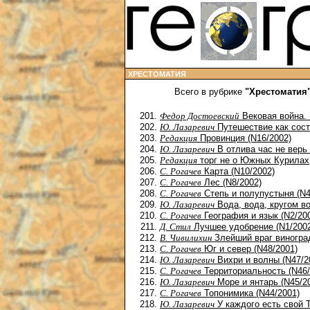
ХРЕСТОМАТИЯ
Всего в рубрике
"Хрестоматия
Федор Достоевский
Вековая война. 
Ю. Лазаревич
Путешествие как сост
Редакция
Провинция (N16/2002)
Ю. Лазаревич
В отлива час не верь 
Редакция
торг не о Южных Курилах,
С. Рогачев
Карта (N10/2002)
С. Рогачев
Лес (N8/2002)
С. Рогачев
Степь и полупустыня (N4
Ю. Лазаревич
Вода, вода, кругом во
С. Рогачев
География и язык (N2/20
Д. Стил
Лучшее удобрение (N1/200
В. Чивилихин
Злейший враг виноград
С. Рогачев
Юг и север (N48/2001)
Ю. Лазаревич
Вихри и волны (N47/2
С. Рогачев
Территориальность (N46/
Ю. Лазаревич
Море и янтарь (N45/2
С. Рогачев
Топонимика (N44/2001)
Ю. Лазаревич
У каждого есть свой Т