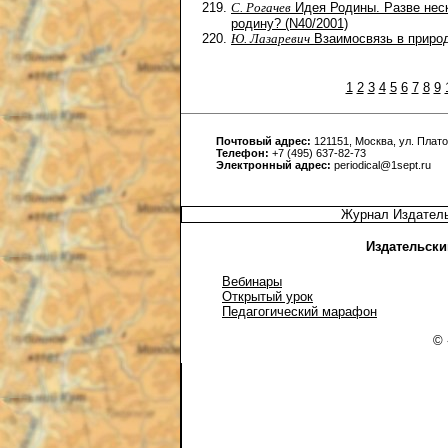
С. Рогачев
Идея Родины. Разве неск
родину? (N40/2001)
Ю. Лазаревич
Взаимосвязь в природ
1
2
3
4
5
6
7
8
9
Почтовый адрес:
121151, Москва, ул. Платов
Телефон:
+7 (495) 637-82-73
Электронный адрес:
periodical@1sept.ru
Журнал Издатель
Издательски
Вебинары
Открытый урок
Педагогический марафон
© 