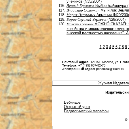
учеников (N35/2004)
Леонид Брежнев
Выбор Байконура (
Владимир Солоухин
Мы и лик Земли 
Мария Петровых
Армения (N29/200
Борис Слуцкий
Украина (N29/2004)
Максим Горький
МОЖНО СКАЗАТЬ: "р
хозяйства и мясомолочного живот
высокой плотностью населения", 
1
2
3
4
5
6
7
8
9
Почтовый адрес:
121151, Москва, ул. Платов
Телефон:
+7 (495) 637-82-73
Электронный адрес:
periodical@1sept.ru
Журнал Издатель
Издательски
Вебинары
Открытый урок
Педагогический марафон
© 