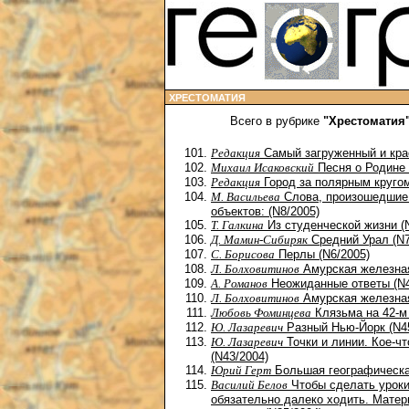
ХРЕСТОМАТИЯ
Всего в рубрике
"Хрестоматия
Редакция
Самый загруженный и крас
Михаил Исаковский
Песня о Родине 
Редакция
Город за полярным кругом
М. Васильева
Cлова, произошедшие 
объектов: (N8/2005)
Т. Галкина
Из студенческой жизни (
Д. Мамин-Сибиряк
Средний Урал (N7
С. Борисова
Перлы (N6/2005)
Л. Болховитинов
Амурская железная
А. Романов
Неожиданные ответы (N4
Л. Болховитинов
Амурская железная
Любовь Фоминцева
Клязьма на 42-м
Ю. Лазаревич
Разный Нью-Йорк (N45
Ю. Лазаревич
Точки и линии. Кое-чт
(N43/2004)
Юрий Герт
Большая географическая
Василий Белов
Чтобы сделать уроки
обязательно далеко ходить. Матер