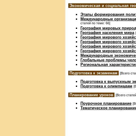
Экономическая и социальная ге
Этапы формирования полит
Международные организаци
статей по теме: 66]
География мировых природ
География населения мира
География мирового хозяйс
География мирового хозяй
География мирового хозяйс
География мирового хозяйс
Международные экономиче
Глобальные проблемы чело
Региональная характеристи
Подготовка к экзаменам
[Всего ста
Подготовка к выпускным э
Подготовка к олимпиадам
[
Планирование уроков
[Всего статей
Поурочное планирование
[В
Тематическое планировани