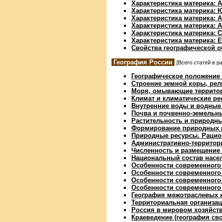
Характеристика материка: 
Характеристика материка:
Характеристика материка: 
Характеристика материка: 
Характеристика материка: 
Характеристика материка: 
Свойства географической 
География России
[Всего статей в р
Географическое положение 
Строение земной коры, ре
Моря, омывающие террито
Климат и климатические р
Внутренние воды и водные
Почва и почвенно-земельн
Растительность и природн
Формирование природных 
Природные ресурсы. Рацио
Административно-территор
Численность и размещение
Национальный состав насе
Особенности современного 
Особенности современного
Особенности современного 
Особенности современного 
География межотраслевых 
Территориальная организац
Россия в мировом хозяйст
Краеведение (география сво