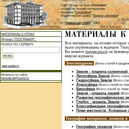
Сайт "Я иду на урок географии"
создан на основе материалов
журнала "
География
"
Издательского дома "
Первое сентября
"
© "
Первое сентября
", 2002
МАТЕРИАЛЫ К УРОКУ
Журнал "ГЕОГРАФИЯ"
Все материалы, на основе которых с
ПОИСК ПО СЕРВЕРУ
были опубликованы в журнале "Геог
Вы можете
подписаться
на бумажну
версии журнала.
Землеведение
[Всего статей в раздел
Земля - планета солнечной
Вопросы по сайту:
Литосфера Земли
[Всего стате
periodical@1sept.ru
Гидросфера Земли
[Всего ста
Атмосфера
[Всего статей по тем
Биосфера
[Всего статей по теме:
Земля - планета людей
[Всег
Развитие географических з
Глобус - модель Земли
[Всег
Классификация географичес
План местности. Условные 
География материков, океанов и
География океанов
[Всего ста