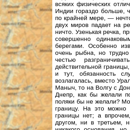
всяких физических отлич
Индии гораздо больше, ч
по крайней мере, — нечт
двух миров падает на р
ничто. Узенькая речка, п
совершенно одинаков
берегами. Особенно изв
очень рыбна, но трудно
честью разграничива
действительной границы,
и тут, обязанность с
возлагалась, вместо Урал
Маныч, то на Волгу с До
Днепр, как бы желали п
поляки бы не желали? Мо
границу. На это можно 
границы нет; а впрочем
другом, ни в третьем, 
никакого основания, но