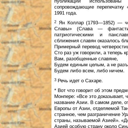
публикации использованы
сопровождающие перепечатку 
1991 года.
2
Ян Коллар (1793—1852) — че
Славы» (Слава — фантасти
патриотическими и панслав
сближения славян оказалось бл
Примерный перевод четверости
Сто раз уж говорили, а теперь 
Вам, разобщенные славяне,
Будем единым целым, а не раз
Будем либо всем, либо ничем.
3
Речь идет о Сахаре.
* Вот что говорит об этом пре
Монпере: «Все это доказывает, 
название Азии. В самом деле, о
Европы от Азии, отделяемой Тан
странное, чем разграничение Ур
страны, называемой Азией». «До
Азией особую страну около Син