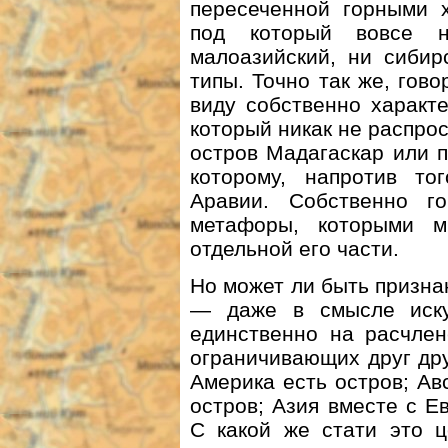
пересеченной горными х
под который вовсе н
малоазийский, ни сибир
типы. Точно так же, гов
виду собственно характ
который никак не распро
остров Мадагаскар или 
которому, напротив то
Аравии. Собственно г
метафоры, которыми м
отдельной его части.
Но может ли быть призна
— даже в смысле искус
единственно на расчле
ограничивающих друг дру
Америка есть остров; А
остров; Азия вместе с Е
С какой же стати это ц