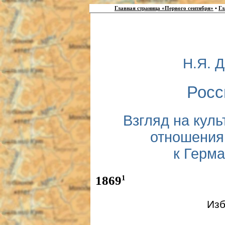
Главная страница «Первого сентября»
•
Гл
Н.Я.
Росс
Взгляд на кул
отношения
к Герм
1
1869
Изб