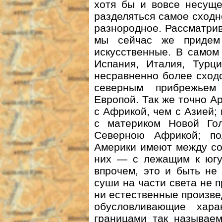
хотя бы и вовсе несуще
разделяться самое сходн
разнородное. Рассматрива
мы сейчас же придем
искусственные. В самом
Испания, Италия, Турц
несравненно более сход
северным прибрежьем
Европой. Так же точно А
с Африкой, чем с Азией
с материком Новой Го
Северною Африкой; п
Америки имеют между со
них — с лежащим к югу 
впрочем, это и быть не
суши на части света не 
ни естественные произве
обусловливающие хара
границами так называем