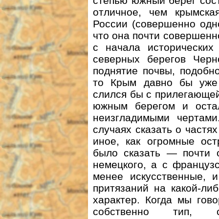
степью южный берег сост
отличное, чем крымска
России (совершенно одн
что она почти совершенн
с начала исторических
северных берегов Черн
поднятие почвы, подобн
то Крым давно бы уже 
слился бы с прилегающей
южным берегом и оста
неизгладимыми чертам
случаях сказать о частях
иное, как огромные ост
было сказать — почти о
немецкого, а с французс
менее искусственные, и
притязаний на какой-ли
характер. Когда мы гов
собственно тип, св