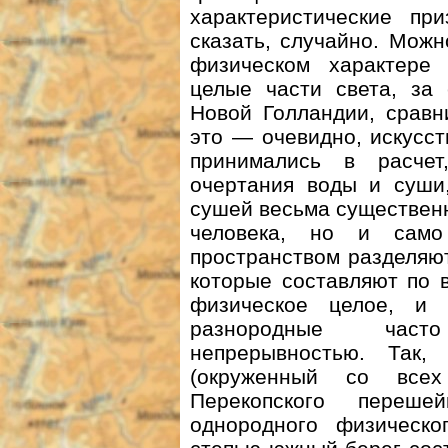
характеристические при
сказать, случайно. Можн
физическом характере 
целые части света, за
Новой Голландии, сравн
это — очевидно, искусст
принимались в расчет
очертания воды и суши
сушей весьма существенн
человека, но и сам
пространством разделяют
которые составляют по 
физическое целое, и
разнородные част
непрерывностью. Так,
(окруженный со всех
Перекопского переше
однородного физическо