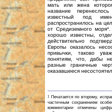
мать или жена которо
название перенеслось
известный под им
распространилось на цел
от Средиземного моря*.
хорошо известны, отд
действительно подтве
Европы оказалось несо
привычки, таково ува
понятиям, что, дабы н
разные граничные чер
оказавшееся несостояте
1
Печатается по второму, испра
частичным сохранением особе
комментарии отмечены цифр