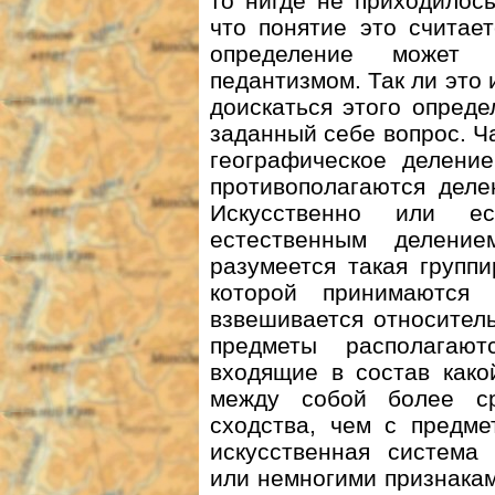
то нигде не приходилось
что понятие это считае
определение может 
педантизмом. Так ли это 
доискаться этого опреде
заданный себе вопрос. Ч
географическое делени
противополагаются деле
Искусственно или е
естественным деление
разумеется такая групп
которой принимаются
взвешивается относитель
предметы располагаю
входящие в состав како
между собой более ср
сходства, чем с предме
искусственная система 
или немногими признакам