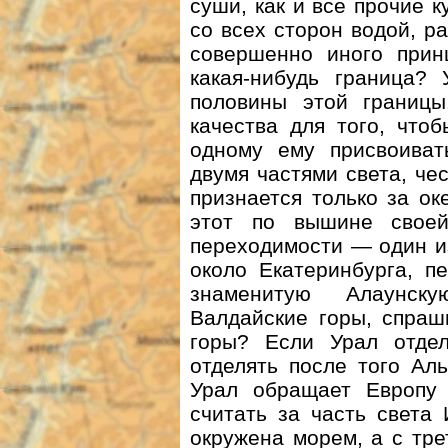
суши, как и все прочие к
со всех сторон водой, р
совершенно иного прин
какая-нибудь граница? 
половины этой границ
качества для того, что
одному ему присвоиват
двумя частями света, чес
признается только за о
этот по вышине свое
переходимости — один из
около Екатеринбурга, п
знаменитую Алаунск
Валдайские горы, спраш
горы? Если Урал отдел
отделять после того Ал
Урал обращает Европу 
считать за часть света
окружена морем, а с тре