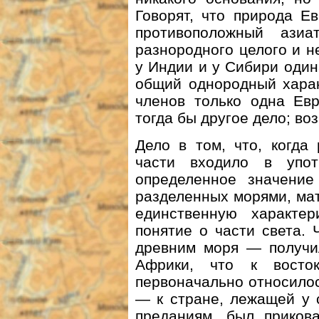
Говорят, что природа Е
противоположный ази
разнородного целого и н
у Индии и у Сибири один
общий однородный харак
членов только одна Евр
тогда бы другое дело; в
Дело в том, что, когда
части входило в упо
определенное значени
разделенных морями, мат
единственную характер
понятие о части света. 
древним моря — получи
Африки, что к вост
первоначально относилос
— к стране, лежащей у 
преданиям, был приков