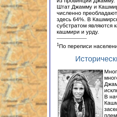
из провинции Джамму.
Штат Джамму и Кашмир
численно преобладают
здесь 64%. В Кашмирс
субстратом являются 
кашмири и урду.
1
По переписи населени
Историческ
Мног
мног
Джам
искл
В на
Кашм
засе
плем