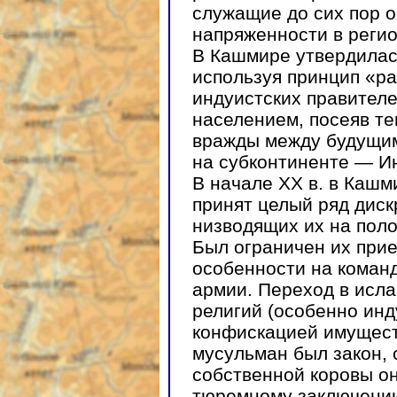
служащие до сих пор 
напряженности в регио
В Кашмире утвердилась
используя принцип «ра
индуистских правител
населением, посеяв т
вражды между будущим
на субконтиненте — И
В начале XX в. в Кашм
принят целый ряд дис
низводящих их на пол
Был ограничен их прие
особенности на коман
армии. Переход в исла
религий (особенно инд
конфискацией имущест
мусульман был закон, 
собственной коровы о
тюремному заключению