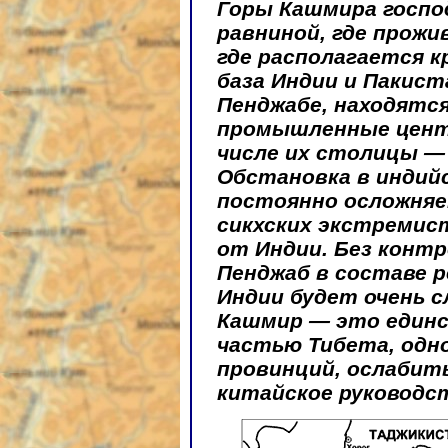
Горы Кашмира госпо
равниной, где прожи
где располагается 
база Индии и Пакиста
Пенджабе, находятся
промышленные цент
числе их столицы — 
Обстановка в индий
постоянно осложняе
сикхских экстреми
от Индии. Без конт
Пенджаб в составе 
Индии будет очень 
Кашмир — это единс
частью Тибета, одн
провинций, ослабит
китайское руководст