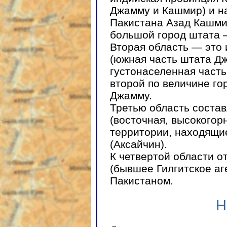
Джамму и Кашмир) и н
Пакистана Азад Кашми
большой город штата 
Вторая область — это
(южная часть штата Д
густонаселенная част
второй по величине го
Джамму.
Третью область состав
(восточная, высокогор
территории, находящи
(Аксайчин).
К четвертой области 
(бывшее Гилгитское аг
Пакистаном.
Н