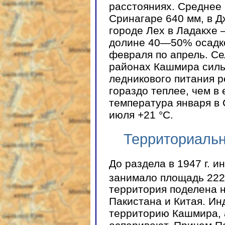
расстояниях. Среднее 
Сринагаре 640 мм, в Д
городе Лех в Ладакхе
долине 40—50% осадко
февраля по апрель. Се
районах Кашмира силь
ледникового питания р
гораздо теплее, чем в
температура января в 
июля +21 °С.
Территориальн
До раздела в 1947 г. 
занимало площадь 222 
территория поделена 
Пакистана и Китая. Ин
территорию Кашмира, а