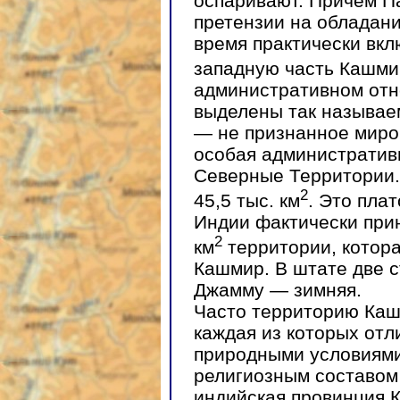
оспаривают. Причем П
претензии на обладани
время практически вкл
западную часть Кашми
административном отн
выделены так называе
— не признанное миро
особая административ
Северные Территории.
2
45,5 тыс. км
. Это пла
Индии фактически прин
2
км
территории, котор
Кашмир. В штате две с
Джамму — зимняя.
Часто территорию Каш
каждая из которых отл
природными условиями
религиозным составом
индийская провинция 