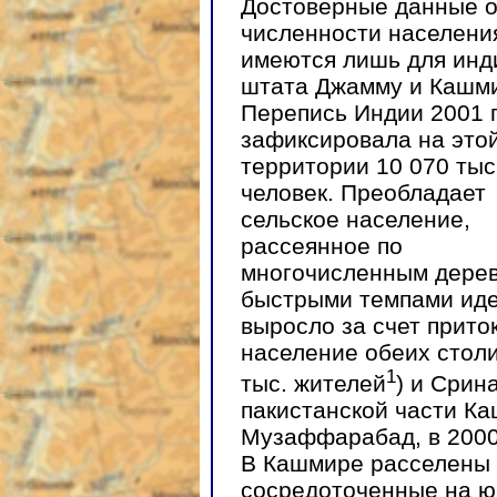
Достоверные данные 
численности населени
имеются лишь для инд
штата Джамму и Кашм
Перепись Индии 2001 г
зафиксировала на это
территории 10 070 тыс
человек. Преобладает
сельское население,
рассеянное по
многочисленным дерев
быстрыми темпами иде
выросло за счет прито
население обеих стол
1
тыс. жителей
) и Срин
пакистанской части Ка
Музаффарабад, в 2000 
В Кашмире расселены 
сосредоточенные на ю