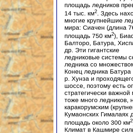
площадь ледников пр
2
14 тыс. км
. Здесь нах
многие крупнейшие ле
мира: Сиачен (длина 7
2
площадь 750 км
), Биа
Балторо, Батура, Хисп
др. Эти гигантские
ледниковые системы со
ледника со множеством
Конец ледника Батура 
р. Хунза и проходящег
шоссе, поэтому есть о
стратегически важной
тоже много ледников, 
каракорумским (крупне
Кумаонских Гималаях д
2
площадь около 300 км
Климат в Кашмире сил