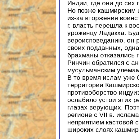
Индии, где они до сих
Но позже кашмирским 
из-за вторжения воинс
г. власть перешла к в
уроженцу Ладакха. Буд
вероисповеданию, он 
своих подданных, одн
брахманы отказались п
Ринчин обратился с ан
мусульманским улемам
В то время ислам уже
территории Кашмирско
противоборство индуи
ослабило устои этих р
глазах верующих. Поэт
регионе с VII в. ислам
неприятием кастовой 
широких слоях кашмир