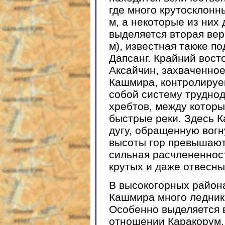
где много крутосклонн
м, а некоторые из них
выделяется вторая ве
м), известная также п
Дапсанг. Крайний вост
Аксайчин, захваченно
Кашмира, контролируе
собой систему трудно
хребтов, между которы
быстрые реки. Здесь 
дугу, обращенную вогн
высоты гор превышают
сильная расчлененнос
крутых и даже отвесны
В высокогорных район
Кашмира много ледник
Особенно выделяется 
отношении Каракорум,