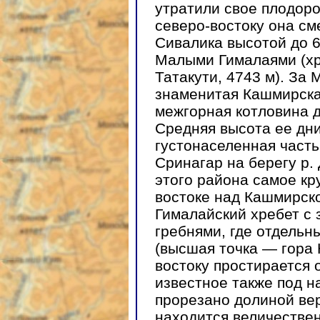
утратили свое плодоро
северо-востоку она с
Сивалика высотой до 6
Малыми Гималаями (х
Татакути, 4743 м). За
знаменитая Кашмирск
межгорная котловина д
Средняя высота ее дн
густонаселенная част
Сринагар на берегу р.
этого района самое кр
востоке над Кашмирск
Гималайский хребет с
гребнями, где отдельн
(высшая точка — гора 
востоку простирается 
известное также под 
прорезано долиной вер
находится величествен