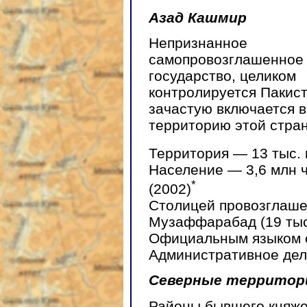
Азад Кашмир
Непризнанное
самопровозглашенное
государство, целиком
контролируется Пакис
зачастую включается в
территорию этой стра
Территория — 13 тыс. 
Население — 3,6 млн ч
*
(2002)
Столицей провозглаш
Музаффарабад (19 тыс.
Официальным языком с
Административное дел
Северные территор
Районы бывшего княже