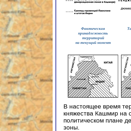
Фактическая
Т
принадлежность
территорий
на текущий момент
В настоящее время те
княжества Кашмир на 
политическом плане де
зоны.