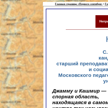
Главная страница «Первого сентября»
•
Гл
Непр
С
кан
старший преподава
и соци
Московского педаг
у
Джамму и Кашмир —
спорная область,
находящаяся в само