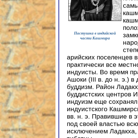
самы
кашм
кашм
поло
Пастушка в индийской
замк
части Кашмира
наро
степ
арийских поселенцев в
практически все местн
индуисты. Во время п
Ашоки (III в. до н. э.
буддизм. Район Ладакх
буддистских центров И
индуизм еще сохранял 
индуистского Кашмирск
вв. н. э. Правившие в
под своей властью вс
исключением Ладакха, 