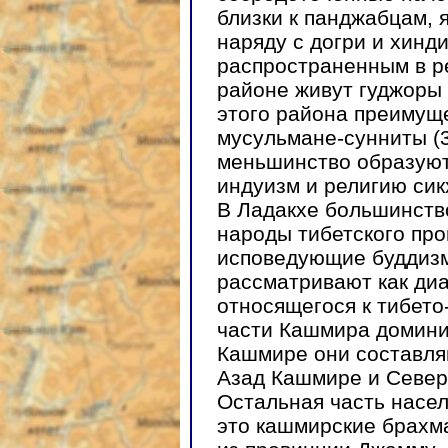
близки к панджабцам,
наряду с догри и хинд
распространенным в ре
районе живут гуджоры 
этого района преимущ
мусульмане-сунниты (
меньшинство образуют
индуизм и религию сик
В Ладакхе большинств
народы тибетского про
исповедующие буддизм
рассматривают как диа
относящегося к тибето
части Кашмира домини
Кашмире они составля
Азад Кашмире и Север
Остальная часть насе
это кашмирские брахма