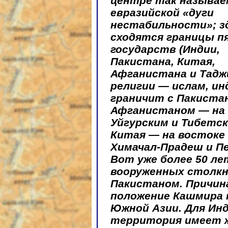
центре так называе
евразийской «дуги
нестабильности»; з
сходятся границы п
государств (Индии,
Пакистана, Китая,
Афганистана и Тадж
религии — ислам, ин
граничит с Пакистан
Афганистаном — на с
Уйгурским и Тибетс
Китая — на востоке
Химачал-Прадеш и Пе
Вот уже более 50 л
вооруженных столкн
Пакистаном. Причин
положение Кашмира 
Южной Азии. Для Инд
территория имеет ж