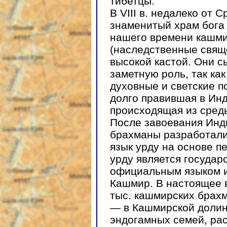
тибетцы.
В VIII в. недалеко от 
знаменитый храм бога 
нашего времени кашм
(наследственные свящ
высокой кастой. Они с
заметную роль, так ка
духовные и светские п
долго правившая в Ин
происходящая из сред
После завоевания Инд
брахманы разработали
язык урду на основе п
урду является государ
официальным языком и
Кашмир. В настоящее 
тыс. кашмирских брахм
— в Кашмирской долин
эндогамных семей, ра