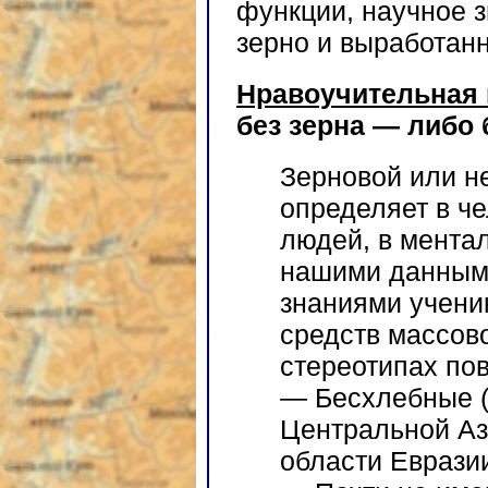
функции, научное з
зерно и выработанн
Нравоучительная 
без зерна — либо 
Зерновой или н
определяет в ч
людей, в мента
нашими данными
знаниями ученик
средств массов
стереотипах по
— Бесхлебные (
Центральной Аз
области Евразии