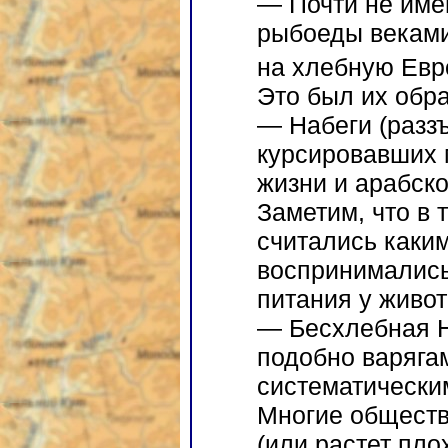
— Почти не име
рыбоеды веками
на хлебную Евр
Это был их обра
— Набеги (раззъ
курсировавших 
жизни и арабско
Заметим, что в 
считались каким
воспринимались 
питания у живот
— Бесхлебная Н
подобно варягам
систематически
Многие обществ
(или растет пло