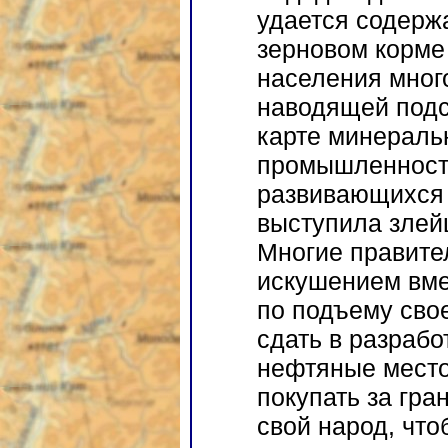
удается содерж
зерновом корме 
населения много
наводящей подс
карте минераль
промышленности
развивающихся с
выступила злей
Многие правите
искушением вме
по подъему свое
сдать в разраб
нефтяные место
покупать за гра
свой народ, что