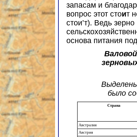
запасам и благода
вопрос этот сто
и
т н
стои’т). Ведь зерн
сельскохозяйстве
основа питания по
Валовой
зерновых
Выделены
было со
Страна
Австралия
Австрия