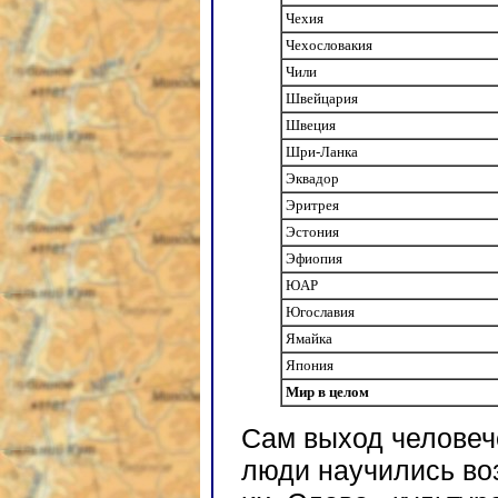
Чехия
Чехословакия
Чили
Швейцария
Швеция
Шри-Ланка
Эквадор
Эритрея
Эстония
Эфиопия
ЮАР
Югославия
Ямайка
Япония
Мир в целом
Сам выход человече
люди научились во