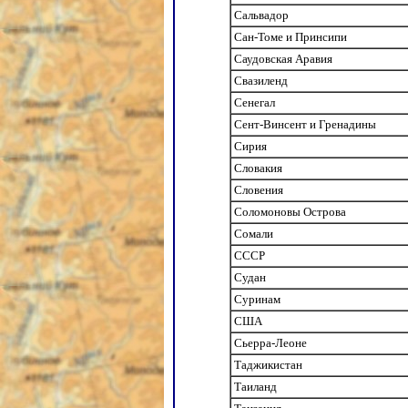
Сальвадор
Сан-Томе и Принсипи
Саудовская Аравия
Свазиленд
Сенегал
Сент-Винсент и Гренадины
Сирия
Словакия
Словения
Соломоновы Острова
Сомали
СССР
Судан
Суринам
США
Сьерра-Леоне
Таджикистан
Таиланд