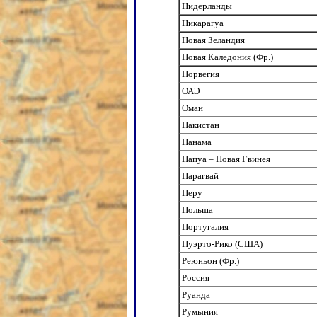
Нидерланды
Никарагуа
Новая Зеландия
Новая Каледония (Фр.)
Норвегия
ОАЭ
Оман
Пакистан
Панама
Папуа – Новая Гвинея
Парагвай
Перу
Польша
Португалия
Пуэрто-Рико (США)
Реюньон (Фр.)
Россия
Руанда
Румыния