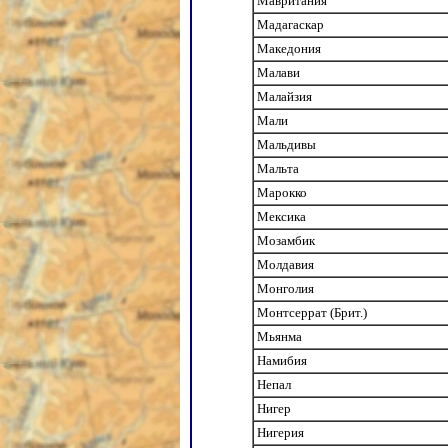
Мавритания
Мадагаскар
Македония
Малави
Малайзия
Мали
Мальдивы
Мальта
Марокко
Мексика
Мозамбик
Молдавия
Монголия
Монтсеррат (Брит.)
Мьянма
Намибия
Непал
Нигер
Нигерия