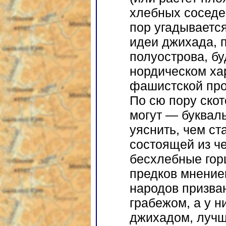
хлебных соседей
пор угадывается
идеи джихада, 
полуострова, бу
нордическом ха
фашистской про
По сю пору ско
могут — буквал
уяснить, чем с
состоящей из ч
бесхлебные гор
предков мнением
народов призва
грабежом, а у н
джихадом, лучш