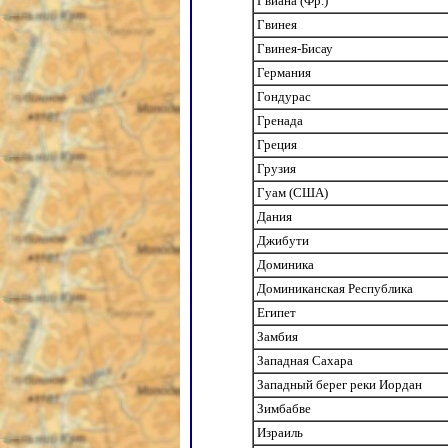
Гвиана (Фр.)
Гвинея
Гвинея-Бисау
Германия
Гондурас
Гренада
Греция
Грузия
Гуам (США)
Дания
Джибути
Доминика
Доминиканская Республика
Египет
Замбия
Западная Сахара
Западный берег реки Иордан
Зимбабве
Израиль