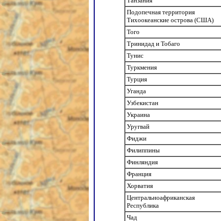
Танзания
Подопечная территория
Тихоокеанские острова (США)
Того
Тринидад и Тобаго
Тунис
Туркмения
Турция
Уганда
Узбекистан
Украина
Уругвай
Фиджи
Филиппины
Финляндия
Франция
Хорватия
Центральноафриканская
Республика
Чад