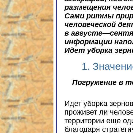
размещения чело
Сами ритмы прир
человеческой де
в августе—сентя
информации напо
Идет уборка зер
1. Значени
Погружение в т
Идет уборка зернов
проживет ли челове
территории еще оди
благодаря стратеги