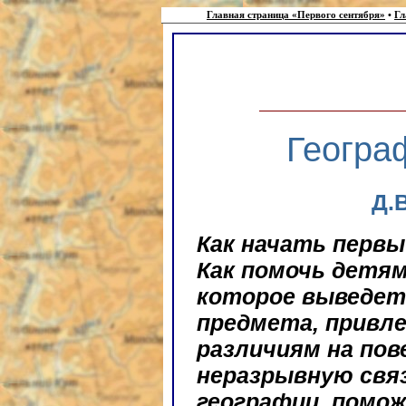
Главная страница «Первого сентября»
•
Гл
Геогра
Д.
Как начать первы
Как помочь детям
которое выведет
предмета, привл
различиям на пов
неразрывную свя
географии, помо