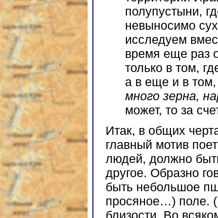
полупустыни, г
невыносимо сух
исследуем вмест
время еще раз о
только в том, г
а в еще и в том
много зерна, н
может, то за сче
Итак, в общих черт
главный мотив поет
людей, должно быть
другое. Образно го
быть небольшое пше
просяное…) поле. (Н
близости. Во всяко