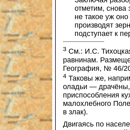
отметим, снова 
не такое уж оно
производят зер
подступает к пе
3
См.: И.С. Тихоцка
равнинам. Размеще
География, № 46/20
4
Таковы же, напри
оладьи — драчёны,
приспособления ку
малохлебного Поле
в злак).
Двигаясь по насел