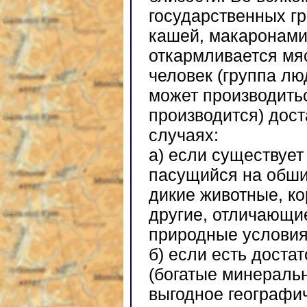
государственных гр
кашей, макаронами,
откармливается мяс
человек (группа люд
может производитьс
производится) дост
случаях:
а) если существует
пасущийся на обши
дикие животные, ко
другие, отличающи
природные условия
б) если есть доста
(богатые минераль
выгодное географи