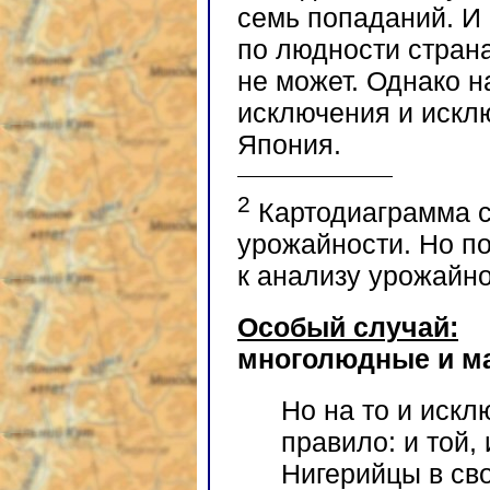
семь попаданий. И
по людности страна
не может. Однако н
исключения и искл
Япония.
2
Картодиаграмма с
урожайности. Но по
к анализу урожайн
Особый случай:
многолюдные и м
Но на то и искл
правило: и той, 
Нигерийцы в сво