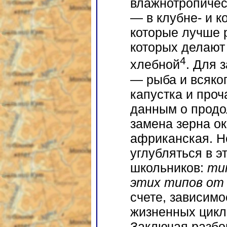
влажнотропичес
— в клубне- и к
которые лучше р
которых делают
4
хлебной
. Для 
— рыба и всяког
капустка и проч
данным о продо
замена зерна ок
африканская. Не
углубляться в э
школьников:
ти
этих типов от
счете, зависимо
жизненных цикл
Заключая разбо