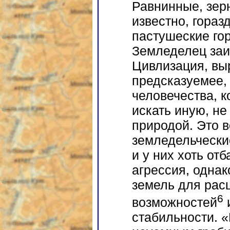
Равнинные, зер
известно, гораз
пастушеские го
Земледелец заи
Цивлизация, вы
предсказуемее,
человечества, 
искать иную, не
природой. Это в
земледельчески
и у них хоть от
агрессия, одна
земель для рас
6
возможностей
стабильности. 