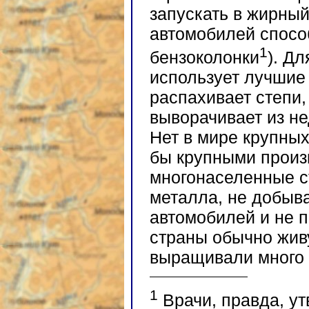
запускать в жирный
автомобилей спосо
1
бензоколонки
). Д
использует лучшие 
распахивает степи,
выворачивает из н
Нет в мире крупных
бы крупными произ
многонаселенные с
металла, не добыва
автомобилей и не 
страны обычно живу
выращивали много 
1
Врачи, правда, у