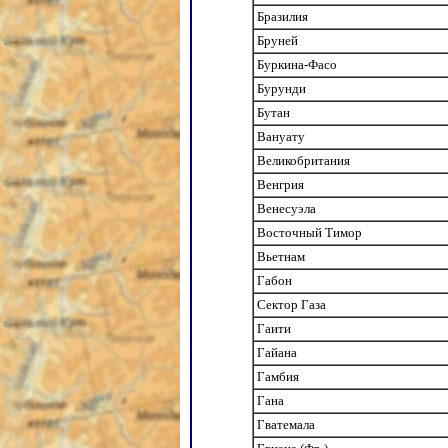
Бразилия
Бруней
Буркина-Фасо
Бурунди
Бутан
Вануату
Великобритания
Венгрия
Венесуэла
Восточный Тимор
Вьетнам
Габон
Сектор Газа
Гаити
Гайана
Гамбия
Гана
Гватемала