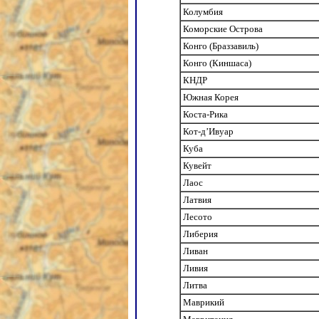
Колумбия
Коморские Острова
Конго (Браззавиль)
Конго (Киншаса)
КНДР
Южная Корея
Коста-Рика
Кот-д’Ивуар
Куба
Кувейт
Лаос
Латвия
Лесото
Либерия
Ливан
Ливия
Литва
Маврикий