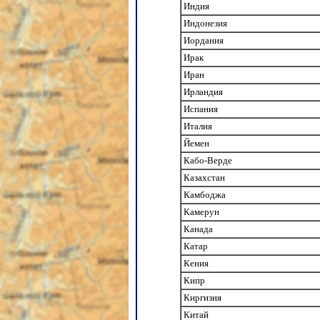
Индия
Индонезия
Иордания
Ирак
Иран
Ирландия
Испания
Италия
Йемен
Кабо-Верде
Казахстан
Камбоджа
Камерун
Канада
Катар
Кения
Кипр
Киргизия
Китай