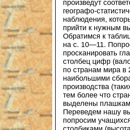
произведут соотве
географо-статистич
наблюдения, котор
прийти к нужным в
Обратимся к табли
на с. 10—11. Попр
просканировать гл
столбец цифр (вал
по странам мира в 2
наибольшими сбора
производства (таки
тем более что стра
выделены плашками
Переведем нашу вы
попросим учащихся
столбиками (высот