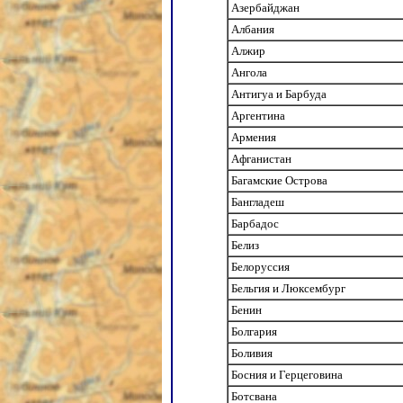
Азербайджан
Албания
Алжир
Ангола
Антигуа и Барбуда
Аргентина
Армения
Афганистан
Багамские Острова
Бангладеш
Барбадос
Белиз
Белоруссия
Бельгия и Люксембург
Бенин
Болгария
Боливия
Босния и Герцеговина
Ботсвана