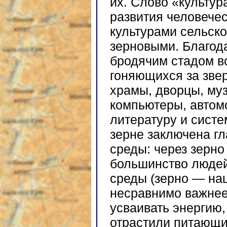
их. Слово «культу
развития человечес
культурами сельско
зерновыми. Благод
бродячим стадом в
гоняющихся за зве
храмы, дворцы, муз
компьютеры, автом
литературу и систе
зерне заключена гл
среды: через зерно
большинство людей
среды (зерно — наш
несравнимо важнее
усваивать энергию,
отрастили питающи