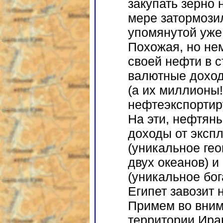
закупать зерно 
мере затормозил
упомянутой уже
Похожая, но нем
своей нефти в с
валютные доход
(а их миллионы!
нефтеэкспортир
На эти, нефтяны
доходы от эксп
(уникальное ге
двух океанов) и
(уникальное бо
Египет завозит
Примем во внима
территории Ира