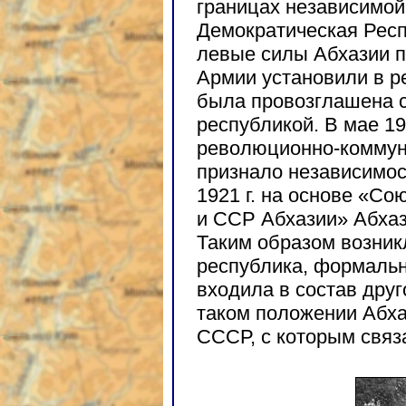
границах независимой
Демократическая Респ
левые силы Абхазии п
Армии установили в р
была провозглашена с
республикой. В мае 1
революционно-коммуни
признало независимос
1921 г. на основе «С
и ССР Абхазии» Абхаз
Таким образом возник
республика, формаль
входила в состав дру
таком положении Абхаз
СССР, с которым связа