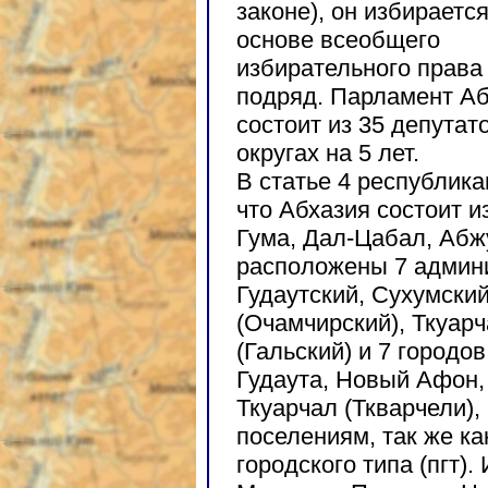
законе), он избирается
основе всеобщего
избирательного права 
подряд. Парламент А
состоит из 35 депута
округах на 5 лет.
В статье 4 республика
что Абхазия состоит и
Гума, Дал-Цабал, Абж
расположены 7 админи
Гудаутский, Сухумски
(Очамчирский), Ткуарч
(Гальский) и 7 городо
Гудаута, Новый Афон,
Ткуарчал (Ткварчели), 
поселениям, так же ка
городского типа (пгт).