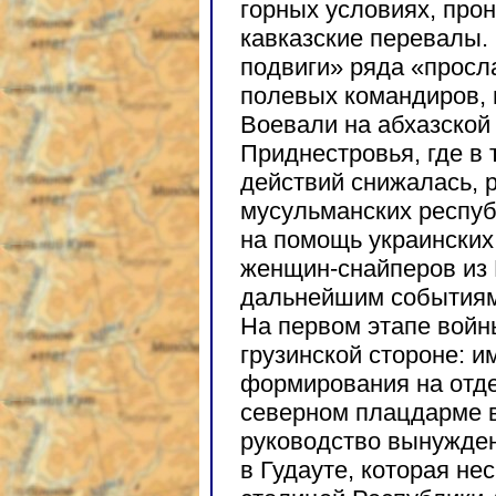
горных условиях, прон
кавказские перевалы.
подвиги» ряда «просл
полевых командиров, 
Воевали на абхазско
Приднестровья, где в
действий снижалась, р
мусульманских респуб
на помощь украинских
женщин-снайперов из 
дальнейшим событиям
На первом этапе войн
грузинской стороне: и
формирования на отде
северном плацдарме в
руководство вынужден
в Гудауте, которая н