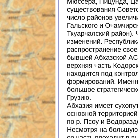
Мюссера, Пицунда, Ца
существования Советс
число районов увеличи
Гальского и Очамчирс
Ткуарчалский район). 
изменений. Республик
распространение свое
бывшей Абхазской АСС
верхняя часть Кодорск
находится под контро
формирований. Именн
большое стратегическ
Грузию.
Абхазия имеет сухопут
основной территорией
по р. Псоу и Водораз
Несмотря на большую 
ее часть проходит в в