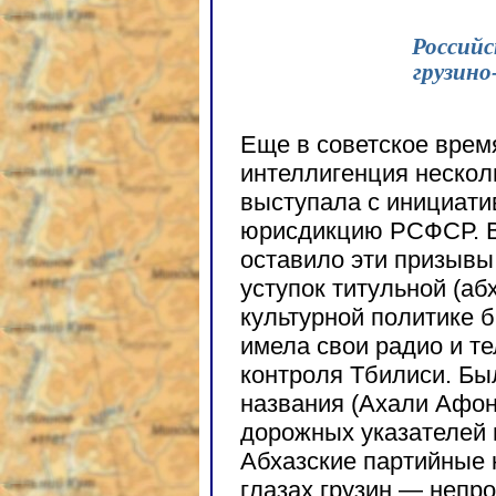
Российс
грузино
Еще в советское врем
интеллигенция нескольк
выступала с инициати
юрисдикцию РСФСР. В
оставило эти призывы 
уступок титульной (аб
культурной политике 
имела свои радио и т
контроля Тбилиси. Бы
названия (Ахали Афон
дорожных указателей 
Абхазские партийные 
глазах грузин — неп