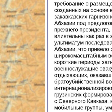
требование о размещен
созданных на основе 
закавказских гарнизон
Абхазии под предлого
прежнего президента,
влиятельны как раз в 
ультиматум последова
Абхазии, что привело с
широкомасштабным во
короткие периоды зат
военнослужащие эвак
отдыхающих, оказавш
братоубийственной во
интернационализирова
грузинских формиров
с Северного Кавказа, 
мобильные группы, ум