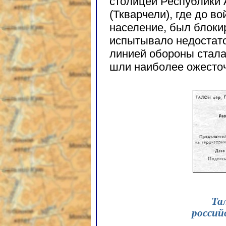
столицей Республики 
(Ткварчели), где до в
население, был блоки
испытывало недостато
линией обороны стала 
шли наиболее ожесто
Та
россий