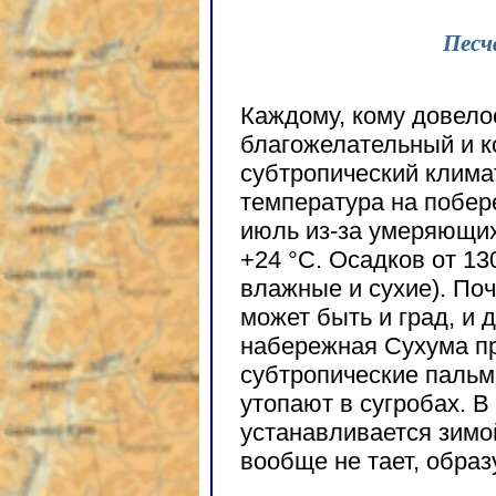
Песч
Каждому, кому довело
благожелательный и 
субтропический клима
температура на побере
июль из-за умеряющи
+24 °С. Осадков от 13
влажные и сухие). Поч
может быть и град, и д
набережная Сухума пр
субтропические паль
утопают в сугробах. В
устанавливается зимой
вообще не тает, образ