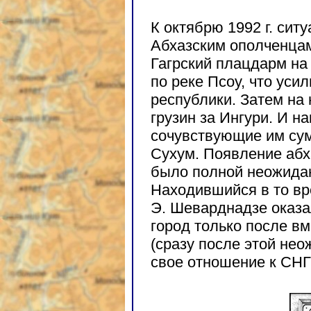
К октябрю 1992 г. сит
Абхазским ополченцам
Гагрский плацдарм на 
по реке Псоу, что уси
республики. Затем на
грузин за Ингури. И на
сочувствующие им су
Сухум. Появление абх
было полной неожидан
Находившийся в то вр
Э. Шеварднадзе оказа
город только после в
(сразу после этой не
свое отношение к СНГ 