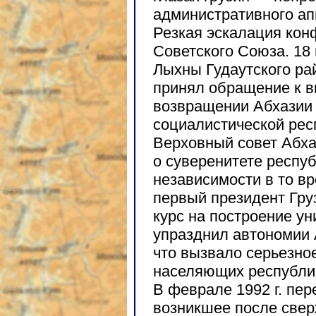
административного ап
Резкая эскалация кон
Советского Союза. 18 
Лыхны Гудаутского ра
принял обращение к 
возвращении Абхазии 
социалистической респ
Верховный совет Абх
о суверенитете респуб
независимости в то вр
первый президент Гру
курс на построение ун
упразднил автономии 
что вызвало серьезно
населяющих республик
В феврале 1992 г. пер
возникшее после све