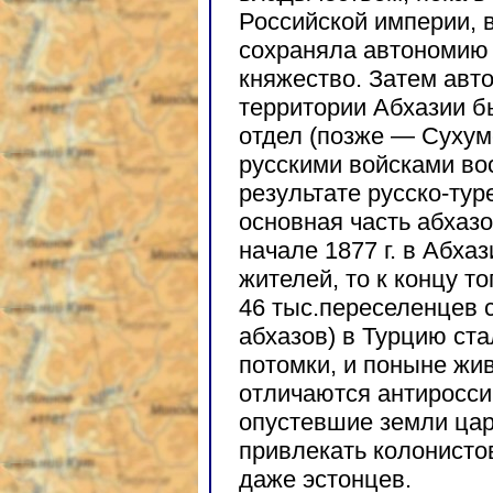
Российской империи, в
сохраняла автономию 
княжество. Затем авт
территории Абхазии б
отдел (позже — Сухум
русскими войсками вос
результате русско-тур
основная часть абхаз
начале 1877 г. в Абха
жителей, то к концу то
46 тыс.переселенцев с
абхазов) в Турцию ст
потомки, и поныне жи
отличаются антиросси
опустевшие земли цар
привлекать колонистов
даже эстонцев.