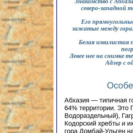
Знакомство с Абхази
северо-западной 
Его прямоугольны
зажатые между горам
Белая извилистая 
погр
Левее нее на снимке 
Адлер с 
Особе
Абхазия — типичная г
64% территории. Это 
Водораздельный), Гагр
Кодорский хребты и и
гора Домбай-Ульген на