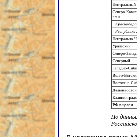
Центральный
Северо-Кавка
в т.ч.
Краснодарск
Республика 
Центрально-
Уральский
Северо-Запа
Северный
Западно-Сиб
Волго-Вятски
Восточно-Си
Дальневосто
Калининградс
РФ в целом
По данны
Российск