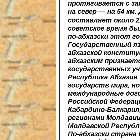
протягивается с зап
на север — на 54 км.
составляет около 2
советское время бы
по-абхазски этот го
Государственный яз
абхазской конституц
абхазским признает
государственных уч
Республика Абхазия 
государств мира, н
международные дог
Российской Федерац
Кабардино-Балкария
регионами Молдави
Молдавской Республи
По-абхазски страна