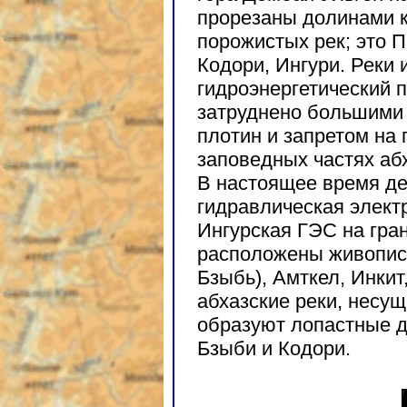
прорезаны долинами к
порожистых рек; это П
Кодори, Ингури. Реки
гидроэнергетический п
затруднено большими 
плотин и запретом на
заповедных частях абх
В настоящее время де
гидравлическая элек
Ингурская ГЭС на гран
расположены живопис
Бзыбь), Амткел, Инкит
абхазские реки, несущ
образуют лопастные д
Бзыби и Кодори.