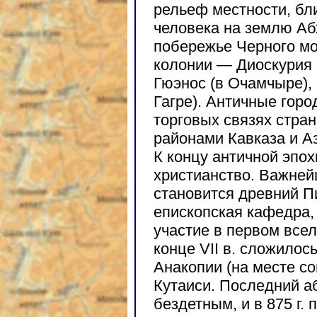
рельеф местности, бл
человека на землю Абх
побережье Черного мо
колонии — Диоскурия 
Гюэнос (в Очамчыре), 
Гагре). Античные гор
торговых связях стра
районами Кавказа и А
К концу античной эпох
христианство. Важней
становится древний Пи
епископская кафедра,
участие в первом вселе
конце VII в. сложилос
Анакопии (на месте с
Кутаиси. Последний а
бездетным, и в 875 г.