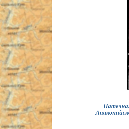
Натечная
Анакопийск