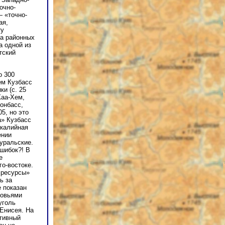
очно-
— «точно-
ая,
ту
на районных
а одной из
тский
о 300
ем Кузбасс
и (с. 25
Каа-Хем,
Донбасс,
5, но это
а» Кузбасс
 калийная
ении
уральские.
шибок?! В
е
го-востоке.
е ресурсы»
ь за
е показан
ховьями
уголь
 Енисея. На
ктивный