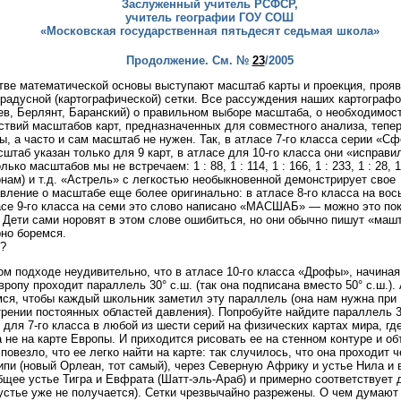
Заслуженный учитель РСФСР,
учитель географии ГОУ СОШ
«Московская государственная пятьдесят седьмая школа»
Продолжение. См. №
23
/2005
тве математической основы выступают масштаб карты и проекция, про
градусной (картографической) сетки. Все рассуждения наших картограф
в, Берлянт, Баранский) о правильном выборе масштаба, о необходимос
ствий масштабов карт, предназначенных для совместного анализа, тепе
ы, а часто и сам масштаб не нужен. Так, в атласе 7-го класса серии «Сф
сштаб указан только для 9 карт, в атласе для 10-го класса они «исправи
лько масштабов мы не встречаем: 1 : 88, 1 : 114, 1 : 166, 1 : 233, 1 : 28, 1
нам) и т.д. «Астрель» с легкостью необыкновенной демонстрирует свое
вление о масштабе еще более оригинально: в атласе 8-го класса на вос
асе 9-го класса на семи это слово написано «МАСШАБ» — можно это по
 Дети сами норовят в этом слове ошибиться, но они обычно пишут «машт
но боремся.
?
ом подходе неудивительно, что в атласе 10-го класса «Дрофы», начиная с
вропу проходит параллель 30° с.ш. (так она подписана вместо 50° с.ш.).
ся, чтобы каждый школьник заметил эту параллель (она нам нужна при
рении постоянных областей давления). Попробуйте найдите параллель 3
 для 7-го класса в любой из шести серий на физических картах мира, где
а не на карте Европы. И приходится рисовать ее на стенном контуре и об
 повезло, что ее легко найти на карте: так случилось, что она проходит 
пи (новый Орлеан, тот самый), через Северную Африку и устье Нила и 
бщее устье Тигра и Евфрата (Шатт-эль-Араб) и примерно соответствует 
устье уже не получается). Сетки чрезвычайно разрежены. О чем думают