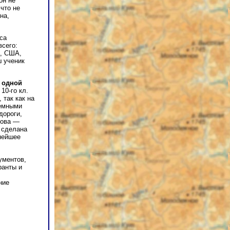
он не
что не
на,
са
всего:
а, США,
ш ученик
 одной
10-го кл.
так как на
темными
дороги,
нова —
 сделана
нейшее
ументов,
ранты и
ние