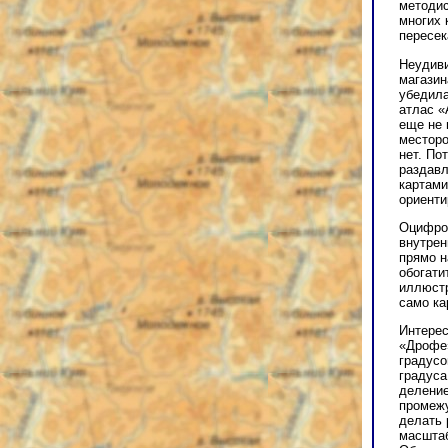
методис
многих 
пересек
Неудиви
магазин
убедила
атлас «
еще не 
месторо
нет. По
раздавл
картами
ориенти
Оцифров
внутрен
прямо н
обогати
иллюстр
само ка
Интерес
«Дрофе»
градусо
градуса
деление 
промежу
делать 
масштаб