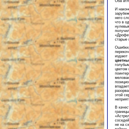
Оба атл
И након
зарубеж
него сл
что в о
нулевым
получил
«Дрофе»
старые 
Ошибки,
перекоч
издают 
цветны
голубым
цветом 
поинтер
мелован
позицио
впадает
разорва
этой се
неприят
В качес
границы
«Астрел
соседей
не на с
району,