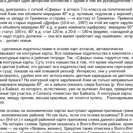
аса делает один авторский коллектив с одним и тем же руководителем п
ец, доигрались с сеткой «Сферы»: в атласе 7-го класса на политической
ной Азии они объявили меридиан 40° в.д. нулевым, подписав у верхней 
ова «к западу от Гринвича» и справа — «к востоку от Гринвича». Примеч
дном из старых изданий «Дрофа» (10-й кл., 1997) на этой же карте заруб
 объявила меридиан 80° в.д. и даже изменила оцифровку: меридиан 60°
 статус 100-го, 40° в.д. стал 120-м, а 20-й — 140-м (видимо, «западной д
 надо отдать должное — она все время «работает над ошибками»: исп
и... делает новые.
 сделанные издательствами в основе карт атласов, автоматически
евывают на контурные карты. Все названные издательства в комплекте 
контурные карты и рабочие тетради. Так, «Сферы» очень гордятся тем, 
е
контурные карты. Суть этого новшества в том, что кроме обычной закр
 цветом (сейчас это делают все издательства) они закрасили серо-кор
и сушу, показав на ней отмывкой рельеф. Интересно, они у учителей
есовались, удобно или нет использовать цветные карандаши на цветном
ной бумаге? На контурной карте зарубежной Азии не только неправильн
нировали меридиан 40°, но и забыли показать озера Балхаш (р. Или ник
) и Байкал, из которого, естественно, уже не вытекает Ангара, преврати
нные три участка, и Селенга «повисла» без Байкала. А контурные карты
рии, между прочим, весьма красивые, их хочется купить... Разочаровыва
но.
тве основы на экономических картах выступают административные гран
 экономических районов. Но как быть, если эта основа искажена? В атл
ь» (9-й кл.) к каждой районной карте приложена схема данного района и 
. На четырех схемах Удмуртия оказалась в Волго-Вятском районе, кроме
хеме — на карте «Уровень жизни»), Удмуртия также отнесена к Волго-Вя
 а надпись «Северный» район отнесена, помимо Северного района, еще к