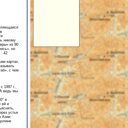
являющаяся
ов
ти
рь никому
еры» из 90
лись», но
 : 42
ьми картах,
казывать
аб», с чем
 1997 г.,
 А ведь мы
0° в
 ей и
ъяснять,
через устье
в Азии
долине