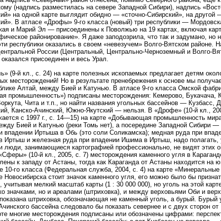
ому (надпись разместилась на севере Западной Сибири), надпись «Вост
ий» на одной карте выглядит обидно — «сточно-Сибирский», на другой 
ий». В атласе «Дрофы» 9-го класса (новый) три республики — Мордовск
ая и Марий Эл — присоединены к Поволжью на 19 картах, включая кар
фическое районирование». Я даже заподозрила, что так и задумано, но 
эти республики оказались в своем «невезучем» Волго-Вятском районе. Н
Центральной России (Центральный, Центрально-Черноземный и Волго-Вя
 оказался присоединен и весь Урал.
ь» (9-й кл., с. 24) на карте полезных ископаемых предлагает детям окол
ых месторождений! Но в результате пренебрежения к основе мы получа
блике Алтай, между Бией и Катунью. В атласе 9-го класса Омской фабрик
ая промышленность») подписаны месторождения: Кемерово, Букачача, 
Воркута, Чита и т.п., но найти названия угольных бассейнов — Кузбасс, 
ий, Канско-Ачинский, Южно-Якутский — нельзя. В «Дрофе» (10-й кл., 200
ается с 1997 г., с. 14—15) на карте «Добывающая промышленность мир
ежду Бией и Катунью (реки Томь нет), а посередине Западной Сибири —
и впадении Иртыша в Обь (это соли Соликамска); медная руда при впад
в Иртыш и железная руда при впадении Ишима в Иртыш, надо полагать, 
 люди, занимающиеся картографией профессионально, не видят этих о
«Сферы» (10-й кл., 2005, с. 7) месторождения каменного угля в Караганд
лены к западу от Астаны, тогда как Караганда от Астаны находится на ю
е 10-го класса (Федеральная служба, 2004, с. 4) на карте «Минеральны
е Новосибирска стоит значок каменного угля, его можно было бы признат
, учитывая мелкий масштаб карты (1 : 30 000 000), но уголь на этой карт
ко значками, но и ареалами (штриховка), и между верховьями Оби и вер
показана штриховка, обозначающая не каменный уголь, а бурый. Бурый 
Ачинского бассейна следовало бы показать севернее и с двух сторон от
рте многие месторождения подписаны или обозначены цифрами: перспе