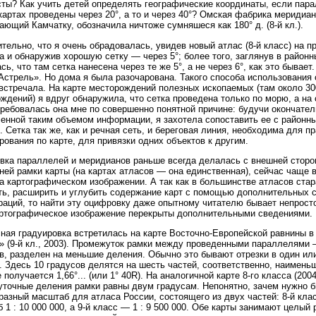
ты? Как учить детей определять географические координаты, если пар
картах проведены через 20°, а то и через 40°? Омская фабрика меридиан 
ающий Камчатку, обозначила ничтоже сумняшеся как 180° д. (8-й кл.).
тельно, что я очень обрадовалась, увидев новый атлас (8-й класс) на п
а и обнаружив хорошую сетку — через 5°; более того, заглянув в районн
сь, что там сетка нанесена через те же 5°, а не через 6°, как это бывает
Астрель». Но дома я была разочарована. Такого способа использования 
встречала. На карте месторождений полезных ископаемых (там около 30
ждений) я вдруг обнаружила, что сетка проведена только по морю, а на
требовалась она мне по совершенно понятной причине: будучи окончате
енной таким объемом информации, я захотела сопоставить ее с районн
. Сетка так же, как и речная сеть, и береговая линия, необходима для п
рования по карте, для привязки одних объектов к другим.
ка параллелей и меридианов раньше всегда делалась с внешней стор
ней рамки карты (на картах атласов — она единственная), сейчас чаще 
а картографическом изображении. А так как в большинстве атласов ста
ть, расширить и углубить содержание карт с помощью дополнительных 
аций, то найти эту оцифровку даже опытному читателю бывает непросто
ртографическое изображение перекрыты дополнительными сведениями.
ная градуировка встретилась на карте Восточно-Европейской равнины в
 (9-й кл., 2003). Промежуток рамки между проведенными параллелями 
в, разделен на меньшие деления. Обычно это бывают отрезки в один ил
. Здесь 10 градусов делятся на шесть частей, соответственно, наимень
получается 1,66°... (или 1° 40R). На аналогичной карте 8-го класса (2004 
точные деления рамки равны двум градусам. Непонятно, зачем нужно 
разный масштаб для атласа России, состоящего из двух частей: 8-й кла
 1 : 10 000 000, а 9-й класс — 1 : 9 500 000. Обе карты занимают целый 