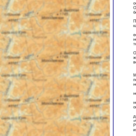
о
О
б
П
к
е
н
т
О
ж
в
М
п
н
н
н
о
д
«
Р
и