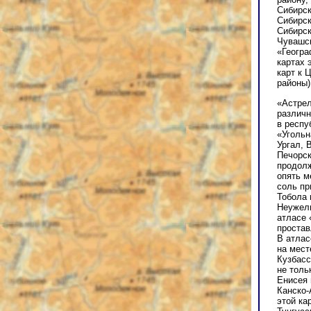
Сибирск
Сибирск
Сибирск
Чувашск
«Геогра
картах 
карт к 
районы)
«Астрел
различн
в респу
«Угольн
Ургал, 
Печорск
продолж
опять м
соль пр
Тобола 
Неужели
атласе 
простав
В атлас
на мест
Кузбасс
не толь
Енисея 
Канско-
этой ка