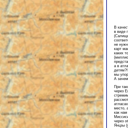
В качес
в виде 
(Салище
соответ
не нужн
карт ма
каких то
(миллио
предста
а в атл
детям?!
мы упор
А зачем
При так
через Е
стремим
рассмот
атласах
место, 
как нам
Миссиси
через о
Янцзы (