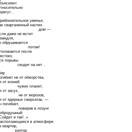
бъясняют.
тносительно
ерегут…
риблизительное уменье,
ак сварганенный наспех
дом —
сли даже не мстит
емедля,
о обрушивается
потом!
ткликается после
естоко,
се порывы
сводит на нет…
ир
огибнет не от обжорства,
е от козней
чужих планет,
е от засух,
не от морозов,
е от ядерных сверхатак, —
н погибнет,
поверив в лозунг
обродушный:
Сойдет и так!..»
асползающееся в атмосфере
з квартир,
контор