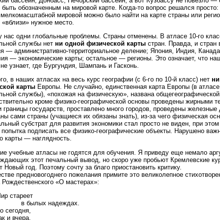
кий бассейн, Донбасс, Печорский бассейн; а вот Кузбассу не повезло — 
 быть обозначенным на мировой карте. Когда-то вопрос решался просто: 
 мелкомасштабной мировой можно было найти на карте страны или регио
 «вблизи» нужное место.
у нас одни глобальные проблемы. Страны отменены. В атласе 10-го клас
льной службы нет
ни одной физической карты
стран. Правда, и стран 
я — административно-территориальное деление; Япония, Индия, Канад
ия — экономические карты; остальное — регионы. Это означает, что на
 не узнает, где Бургундия, Шампань и Гасконь.
го, в наших атласах на весь курс географии (с 6-го по 10-й класс) нет
ни
ской карты
Европы. Не случайно, единственная карта Европы (в атласе 
ьной службы), «похожая на физическую», названа общегеографической, 
ствительно кроме физико-географической основы проведены жирными 
 границы государств, проставлено много городов, проведены железные 
ны сами страны (учащиеся их обязаны знать), из-за чего физическая ос
льный субстрат для развития экономики стал просто не виден, при этом
 попытка подписать все физико-географические объекты. Нарушено важ
о карты — наглядность.
е учебные атласы не годятся для обучения. Я приведу еще немало арг
ждающих этот печальный вывод, но скоро уже пробьют Кремлевские ку
т Новый год. Поэтому сочту за благо приостановить критику.
естве предновогоднего пожелания примите это великолепное стихотворе
 Рождественского «О мастерах»:
ир стареет
в былых надеждах.
о сегодня,
ак и вчера,