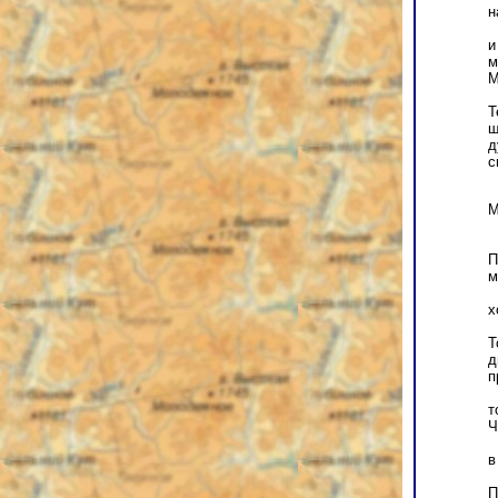
н
э
и
м
М
Т
щ
д
с
М
П
м
х
Т
д
п
т
Ч
в
П