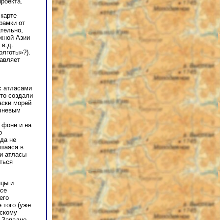
роекта.
 карте
рамки от
ательно,
ежной Азии
 в.д.
олготы»?).
равляет
с атласами
что создали
аски морей
ичневым
 фоне и на
о
уда не
вшаяся в
 и атласы
ться
ицы и
асе
его
 того (уже
тскому
 Западно-