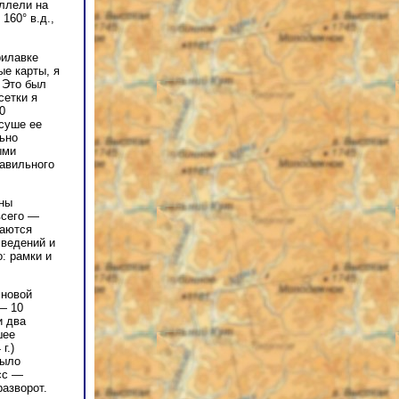
аллели на
160° в.д.,
рилавке
ые карты, я
. Это был
сетки я
0
 суше ее
льно
ыми
равильного
оны
всего —
раются
сведений и
: рамки и
 новой
— 10
и два
шее
г.)
было
сс —
разворот.