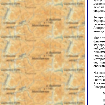
Тунгусс
достоин
ясно на
увидеть
Теперь 
Федера
Германи
Австрал
никогда
Мало то
физиче
Федерал
ней дей
линиями
подписа
материа
честная
свойств
Нынешни
подтвер
настане
А в кач
Роберта
М
Н
к