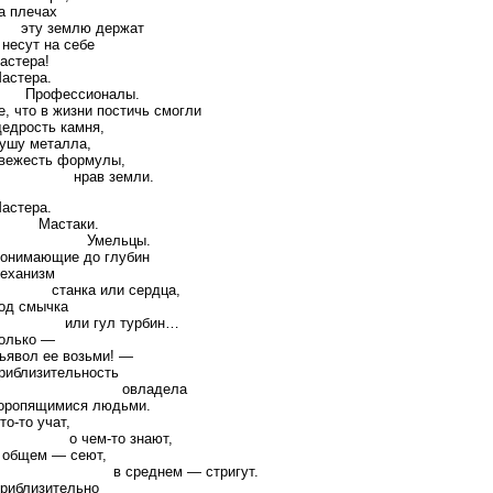
а плечах
ту землю держат
 несут на себе
астера!
астера.
Профессионалы.
е, что в жизни постичь смогли
едрость камня,
ушу металла,
вежесть формулы,
нрав земли.
астера.
Мастаки.
Умельцы.
онимающие до глубин
еханизм
станка или сердца,
од смычка
или гул турбин…
олько —
ьявол ее возьми! —
риблизительность
овладела
оропящимися людьми.
то-то учат,
о чем-то знают,
 общем — сеют,
в среднем — стригут.
риблизительно