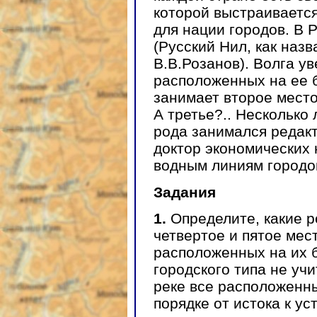
которой выстраиваетс
для нации городов. В 
(Русский Нил, как назв
В.В.Розанов). Волга у
расположенных на ее б
занимает второе место
А третье?.. Несколько 
рода занимался редакт
доктор экономических 
водным линиям городов
Задания
1.
Определите, какие р
четвертое и пятое мес
расположенных на их б
городского типа не уч
реке все расположенны
порядке от истока к ус