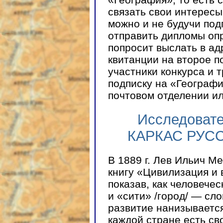
связать свои интересы
можно и не будучи под
отправить дипломы оп
попросит выслать в ад
квитанции на второе п
участники конкурса и
подписку на «Географи
почтовом отделении ил
Исследовате
КАРКАС РУС
В 1889 г. Лев Ильич М
книгу «Цивилизация и 
показав, как человече
и «сити» /город/ — сл
развитие нанизывается
каждой стране есть св