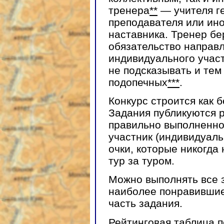
тренера
**
— учителя ге
преподавателя или ин
наставника. Тренер бе
обязательство направ
индивидуального участ
не подсказывать и тем
подопечных
***
.
Конкурс строится как 
Задания публикуются р
правильно выполненно
участник (индивидуаль
очки, которые никогда
тур за туром.
Можно выполнять все 
наиболее понравивши
часть задания.
Рейтинговая таблица п