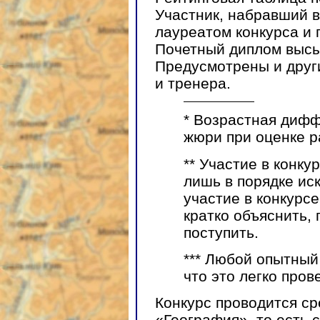
Участник, набравший в
лауреатом конкурса и 
Почетный диплом высы
Предусмотрены и друг
и тренера.
*
Возрастная дифф
жюри при оценке р
**
Участие в конкур
лишь в порядке и
участие в конкурс
кратко объяснить, 
поступить.
***
Любой опытный 
что это легко пров
Конкурс проводится ср
«География», то есть 