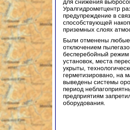
для снижения выбросов
Уралгидрометцентр ра
предупреждение в связ
способствующей накоп
приземных слоях атмо
Были отменены любые 
отключением пылегазо
бесперебойный режим
установок, места пере
укрыты, технологичес
герметизировано, на 
выведены системы оро
период неблагоприятн
предприятиям запрети
оборудования.