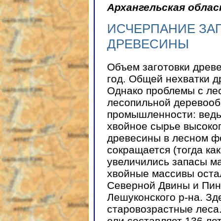
Архангельская обла
ИСЧЕРПАНИЕ ЗА
ДРЕВЕСИНЫ
Объем заготовки древе
год. Общей нехватки д
Однако проблемы с ле
лесопильной деревоо
промышленности: ведь 
хвойное сырье высоког
древесины в лесном ф
сокращается (тогда как
увеличились запасы м
хвойные массивы оста
Северной Двины и Пин
Лешуконского р-на. Зд
старовозрастные леса.
ели составляет 136 лет