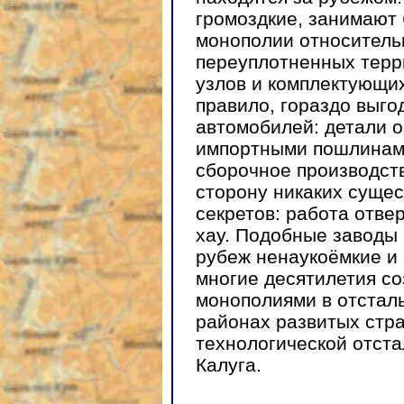
громоздкие, занимают
монополии относитель
переуплотненных терр
узлов и комплектующих
правило, гораздо выго
автомобилей: детали 
импортными пошлинами
сборочное производств
сторону никаких суще
секретов: работа отве
хау. Подобные заводы
рубеж ненаукоёмкие и
многие десятилетия с
монополиями в отстал
районах развитых стра
технологической отста
Калуга.