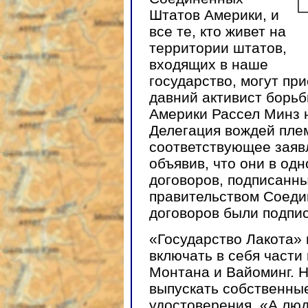
Штатов Америки, и
все те, кто живет на
территории штатов,
входящих в наше
государство, могут пр
давний активист борьб
Америки Рассел Минз 
Делегация вождей пле
соответствующее заяв
объявив, что они в од
договоров, подписанн
правительством Соеди
договоров были подпис
«Государство Лакота» 
включать в себя части
Монтана и Вайоминг. 
выпускать собственные
удостоверения. «А лю