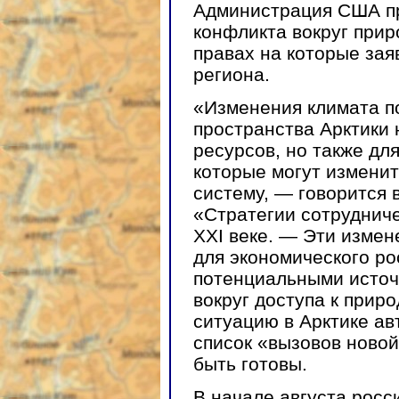
Администрация США п
конфликта вокруг прир
правах на которые зая
региона.
«Изменения климата п
пространства Арктики 
ресурсов, но также дл
которые могут измени
систему, — говорится
«Стратегии сотрудниче
XXI веке. — Эти изме
для экономического ро
потенциальными источ
вокруг доступа к при
ситуацию в Арктике ав
список «вызовов ново
быть готовы.
В начале августа росс