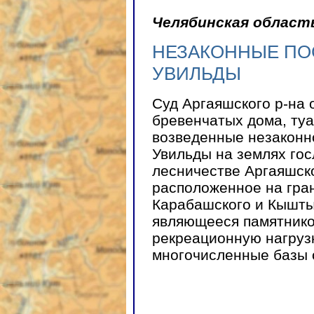
Челябинская област
НЕЗАКОННЫЕ ПО
УВИЛЬДЫ
Суд Аргаяшского р-на 
бревенчатых дома, туа
возведенные незаконно
Увильды на землях го
лесничестве Аргаяшско
расположенное на гран
Карабашского и Кыштым
являющееся памятник
рекреационную нагрузк
многочисленные базы 