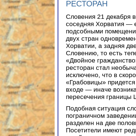
РЕСТОРАН
Словения 21 декабря в
соседняя Хорватия — е
подсобными помещени
двух стран одновремен
Хорватии, а задняя дв
Словению, то есть теп
«Двойное гражданство
ресторан стал необыча
исключено, что в скор
«Грабовицы» придется
входе — иначе возника
пересечения границы 
Подобная ситуация сл
пограничном заведени
разделен на две поло
Посетители имеют ред