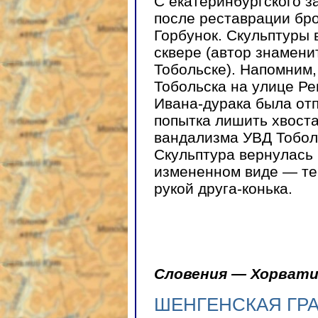
С екатеринбургского з
после реставрации бр
Горбунок. Скульптуры
сквере (автор знамени
Тобольске). Напомним,
Тобольска на улице Ре
Ивана-дурака была отп
попытка лишить хвоста
вандализма УВД Тобол
Скульптура вернулась 
измененном виде — те
рукой друга-конька.
Словения — Хорват
ШЕНГЕНСКАЯ ГР