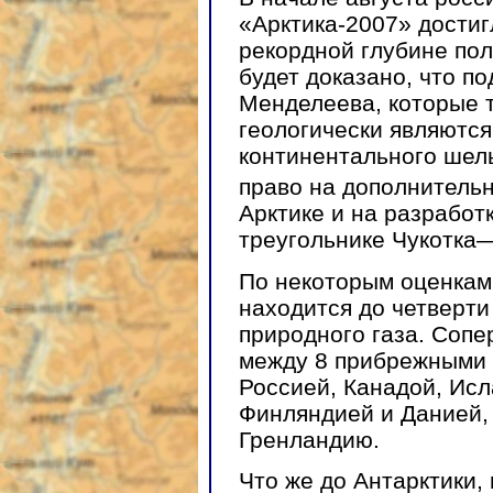
«Арктика-2007» достиг
рекордной глубине пол
будет доказано, что п
Менделеева, которые т
геологически являютс
континентального шель
право на дополнительн
Арктике и на разработ
треугольнике Чукотк
По некоторым оценкам,
находится до четверт
природного газа. Сопе
между 8 прибрежными 
Россией, Канадой, Исл
Финляндией и Данией,
Гренландию.
Что же до Антарктики,