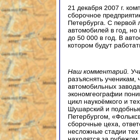
21 декабря 2007 г. ко
сборочное предприяти
Петербурга. С первой 
автомобилей в год, но
до 50 000 в год. В авт
котором будут работать
Наш комментарий.
Учи
разъяснять ученикам, ч
автомобильных завода
экономгеографии пони
цикл наукоёмкого и те
Шушарский и подобные
Петербургом, «Фольксв
сборочные цеха, ответ
несложные стадии тех
находятся за рубежом