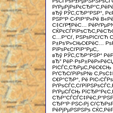
РѕСЃРѕР±РµРЅРЅРѕСЃ
РґРµРјРѕРєСЂР°С‚РёРё
вЂў РЎС‚СЂР°РЅР°, Рє
РЅР°Р·С‹РІР°Р»Рё В«Р
С‡СѓР¶РёС… РёРґРµР
СЌРєСЃРїРѕСЂС‚РёСЂСѓ
С…Р°Сѓ, РЅРѕРІСѓСЋ 
Р±Рѕ'Р»СЊС€РёС… Рѕ
РїРѕРєСѓРїР°РµС‚.
вЂў РЎС‚СЂР°РЅР° РёР
вЂ” РёР·РѕР±РёР»РёСЏ
РІСЃС‚СЂРµС‚РёС€СЊ 
РґСЂСѓРіРѕР№ С‚РѕС‡
С€Р°СЂР°, Рё РІС‹СЃР
РґРѕСЃС‚СѓРїРЅРѕСЃС‚
РґРµСЃСЊ РїСЂР°РєС‚
СЂР°СЃСЃС‡РёС‚Р°РЅР
СЂР°Р·РЅС‹Рј СѓСЂРѕР
РёРјРµРЅРЅРѕ СЌС‚РёР