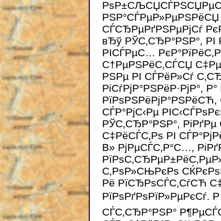
РѕР±СЉСЏСЃРЅСЏРµС‚С
РЅР°СЃРµР»РµРЅРёСЏ 
СЃСЂРµРґРЅРµРјСѓ Рє
вЂў РЎС‚СЂР°РЅР°, РІ
РІСЃРµС… РєР°РїРёС‚Р
С†РµРЅРёС‚СЃСЏ С‡Рµ
РЅРµ РІ СЃРёР»Сѓ С‚
РіСѓРјР°РЅРёР·РјР°, Р
РїРѕРЅРёРјР°РЅРёСЋ, 
СЃР°РјС‹Рµ РІС‹СЃРѕР
РЎС‚СЂР°РЅР°, РіРґРµ
С‡РёСЃС‚Рѕ РІ СЃР°Р
В» РјРµСЃС‚Р°С…, РіРґ
РїРѕС‚СЂРµР±РёС‚РµР»
С‚РѕР»СЊРєРѕ СЌРєРѕ
Рё РїСЂРѕСЃС‚СѓСЋ С
РїРѕРґРѕРїР»РµРєСѓ. Р
СЃС‚СЂР°РЅР° Р¶РµСЃ