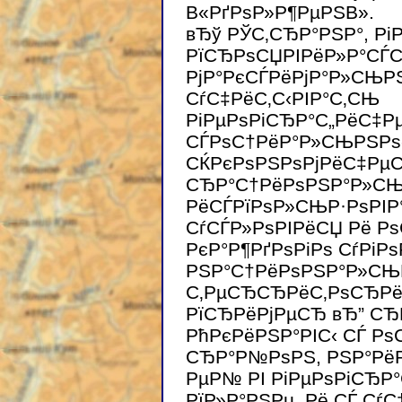
В«РґРѕР»Р¶РµРЅВ».
вЂў РЎС‚СЂР°РЅР°, Рі
РїСЂРѕСЏРІРёР»Р°СЃ
РјР°РєСЃРёРјР°Р»СЊРЅ
СѓС‡РёС‚С‹РІР°С‚СЊ
РіРµРѕРіСЂР°С„РёС‡Р
СЃРѕС†РёР°Р»СЊРЅРѕ
СЌРєРѕРЅРѕРјРёС‡РµСЃ
СЂР°С†РёРѕРЅР°Р»С
РёСЃРїРѕР»СЊР·РѕРІР
СѓСЃР»РѕРІРёСЏ Рё Р
РєР°Р¶РґРѕРіРѕ СѓРіРѕ
РЅР°С†РёРѕРЅР°Р»С
С‚РµСЂСЂРёС‚РѕСЂР
РїСЂРёРјРµСЂ вЂ” СЂ
РћРєРёРЅР°РІС‹ СЃ Р
СЂР°Р№РѕРЅ, РЅР°Рё
РµР№ РІ РіРµРѕРіСЂР
РїР»Р°РЅРµ, Рё СЃ СѓС