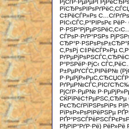
РјСѓР·РµРµРІ РјРёСЂР
РїСЂРѕРІРѕРґРёС‚СЃ
С‡РёСЃР»Рѕ С…СѓРґР
РІС‹СЃС‚Р°РІРѕРє Рё
Р·РЅР°РјРµРЅРёС‚С‹С…
СЃРѕР·РґР°РЅРѕ РјРЅР
СЂР°Р·РЅРѕРѕР±СЂР°Р·
С‚РѕРј С‡РёСЃР»Рµ С‚
РґРµРјРѕРЅСЃС‚СЂРё
Р°РЅРёР·РјС‹ СЃС‚Р
Р±РµРґСЃС‚РІРёР№ (Р
Р·РµРјР»РµС‚СЂСЏСЃ
РґРµР№СЃС‚РІСѓСЋС‰Р
РјСѓР·РµР№ Р·РµРјР»
СЌРїРёС†РµРЅС‚СЂРµ 
РєСЂСѓРїРЅРѕРіРѕ РІ
РїРѕР»РѕРІРёРЅРµ РҐРҐ
РҐР°РЅСЃРёРЅСЃРєРѕРі
РђРІР°РґР·Рё) РёР»Рё