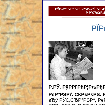
РЎРѕС†РёР°Р»СЊРЅРѕ-СЌРєРѕР
Р·Р°СЂСѓР±
РЇР
Р.РЎ. РўРРҐРћР¦РљРђР
РєР°РЅРґ. СЌРєРѕРЅ. 
вЂў РЎС‚СЂР°РЅР°, Рє