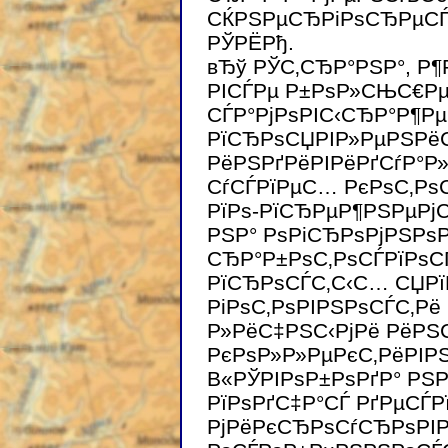
СЌРЅРµСЂРіРѕСЂРµСЃС
РЎРЁРђ.
вЂў РЎС‚СЂР°РЅР°, Р
РІСЃРµ Р±РѕР»СЊС€Рµ
СЃР°РјРѕРІС‹СЂР°Р¶Р
РїСЂРѕСЏРІР»РµРЅРё
РёРЅРґРёРІРёРґСѓР°Р
СѓСЃРїРµС… РєРѕС‚Рѕ
РїРѕ-РїСЂРµР¶РЅРµРј
РЅР° РѕРіСЂРѕРјРЅР
СЂР°Р±РѕС‚РѕСЃРїРѕС
РїСЂРѕСЃС‚С‹С… СЏРї
РіРѕС‚РѕРІРЅРѕСЃС‚Рё
Р»РёС‡РЅС‹РјРё РёРЅ
РєРѕР»Р»РµРєС‚РёРІРЅ
В«РЎРІРѕР±РѕРґР° РЅР
РїРѕРґС‡Р°СЃ РґРµСЃР
РјРёРєСЂРѕСѓСЂРѕРІР