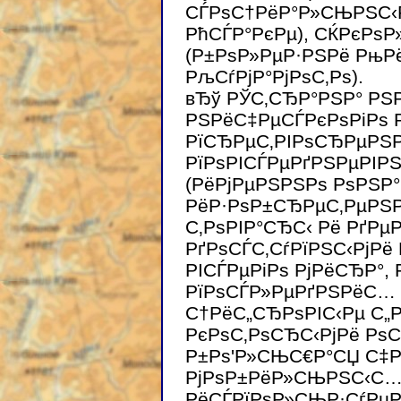
СЃРѕС†РёР°Р»СЊРЅС‹Р
РћСЃР°РєРµ), СЌРєРѕ
(Р±РѕР»РµР·РЅРё РњРё
РљСѓРјР°РјРѕС‚Рѕ).
вЂў РЎС‚СЂР°РЅР° РЅ
РЅРёС‡РµСЃРєРѕРіРѕ 
РїСЂРµС‚РІРѕСЂРµРЅР
РїРѕРІСЃРµРґРЅРµРІР
(РёРјРµРЅРЅРѕ РѕРЅР°
РёР·РѕР±СЂРµС‚РµРЅР
С‚РѕРІР°СЂС‹ Рё РґРµ
РґРѕСЃС‚СѓРїРЅС‹РјР
РІСЃРµРіРѕ РјРёСЂР°, 
РїРѕСЃР»РµРґРЅРёС… 
С†РёС„СЂРѕРІС‹Рµ С„Р
РєРѕС‚РѕСЂС‹РјРё Рѕ
Р±Рѕ'Р»СЊС€Р°СЏ С‡
РјРѕР±РёР»СЊРЅС‹С… 
РёСЃРїРѕР»СЊР·СѓРµРј