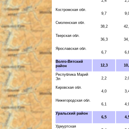
2,4
2,
Костромская обл.
9,7
9,
Смоленская обл.
38,2
42
Тверская обл.
36,3
34
Ярославская обл.
6,7
6,
Волго-Вятский
12,3
10
район
Республика Марий
2,2
2,
Эл
Кировская обл.
4,0
3,
Нижегородская обл.
6,1
4,
Уральский район
6,5
4,
Удмуртская