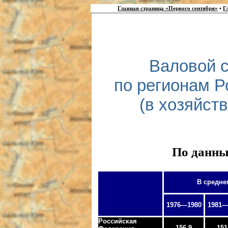
Главная страница «Первого сентября»
•
Г
Валовой 
по регионам 
(в хозяйств
По данны
В средне
1976—1980
1981—
Российская
156,9
151