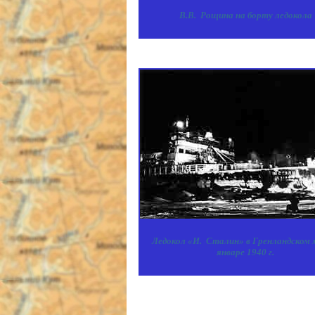
В.В. Рощина на борту ледокола
Ледокол «И. Сталин» в Гренландском 
январе 1940 г.