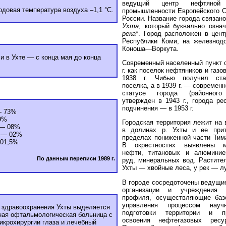
ведущий центр нефтяной
одовая температура воздуха –1,1 °С.
промышленности Европейского С
России. Название города связан
Ухта
, который буквально озна
река
*. Город расположен в цент
Республики Коми, на железнод
Коноша—Воркута.
и в Ухте — с конца мая до конца
Современный населенный пункт о
г. как поселок нефтяников и газо
1938 г. Чибью получил ста
поселка, а в 1939 г. — современн
статусе города (районного
утвержден в 1943 г., города ре
подчинения — в 1953 г.
— 73%
9%
Городская территория лежит на 
 — 08%
в долинах р. Ухты и ее при
 — 02%
пределах пониженной части Тима
 01,5%
В окрестностях выявлены м
нефти, титановых и алюминие
По данным переписи 1989 г.
руд, минеральных вод. Растител
Ухты — хвойные леса, у рек — лу
В городе сосредоточены ведущие
организации и учреждения н
профиля, осуществляющие баз
управления процессом научно
 здравоохранения Ухты выделяется
подготовки территории и п
ая офтальмологическая больница с
освоения нефтегазовых ресу
икрохирургии глаза и лечебный