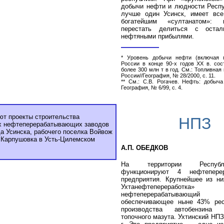
добычи нефти и людности Респу
лучше один Усинск, имеет вс
богатейшим «султанатом»: 
перестать делиться с остал
нефтяными прибылями.
* Уровень добычи нефти (включая г
России в конце 90-х годов ХХ в. со
более 300 млн т в год. См.: Топливна
России//География, № 28/2000, с. 11.
** См.: С.В. Рогачев. Нефть: добыча
География, № 6/99, с. 4.
т проекты строительства
НПЗ
х нефтеперерабатывающих заводов
да Усинска, рабочего поселка Войвож
 Карпушовка в Усть-Цилемском
А.П. ОБЕДКОВ
На территории Респуб
функционируют 4 нефтепере
предприятия. Крупнейшее из н
Ухтанефтепереработка» 
нефтеперерабатывающи
обеспечивающее ныне 43% рес
производства автобензина
топочного мазута. Ухтинский НПЗ