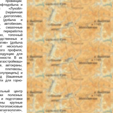
 провинции.
ефтедобыча и
ии «Лукойл-
(первичная
, дизтопливо,
» (добыча и
, автобензин,
т, смазочные
 переработка
во, топочный
водственных и
атив» (добыча
т несколько
ного профиля,
родукцию для
нности. В их
зстроймаш»
е, автокраны,
, плетевозы,
олуприцепы) и
од (башенные
ти для горно-
льный центр
ки полезных
 и подготовки
ены крупные
огопоисковые
згеология»,