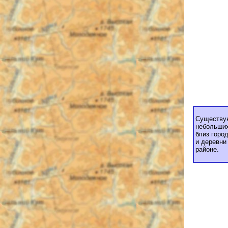
Существую
небольши
близ горо
и деревни
районе.