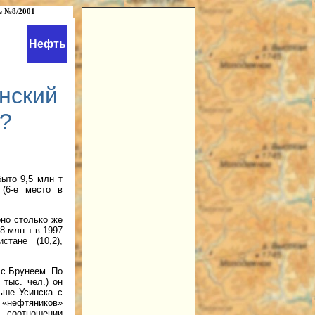
е №8/2001
Нефть
нский
т?
быто 9,5 млн т
 (6-е место в
рно столько же
8 млн т в 1997
истане (10,2),
с Брунеем. По
тыс. чел.) он
ьше Усинска с
нефтяников»
» соотношении