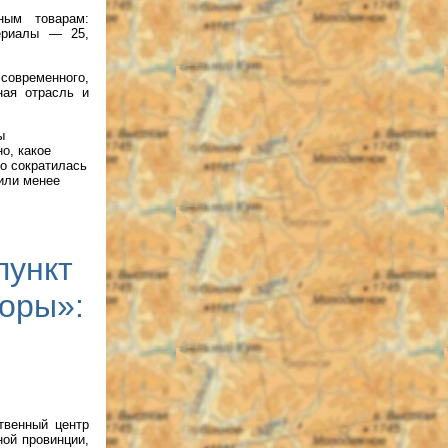
ным товарам:
ериалы — 25,
современного,
ная отрасль и
ы
о, какое
о сократилась
 или менее
пункт
оры»:
твенный центр
ой провинции,