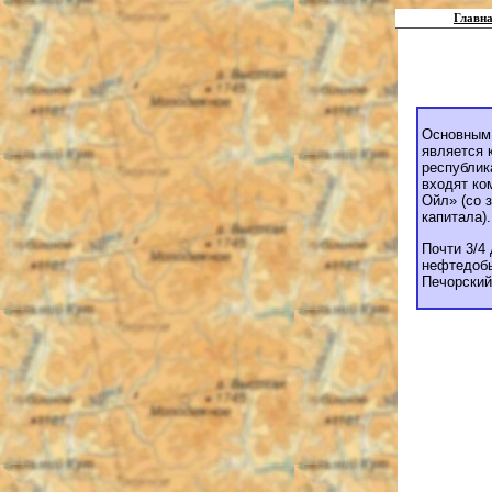
Главна
Основным 
является 
республик
входят ко
Ойл» (со 
капитала).
Почти 3/4
нефтедоб
Печорский