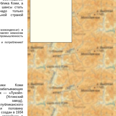
блика Коми, а
е шансы стать
надо только
ьной страной
азоконденсат) в
ставлял немногим
я промышленность
 и потребление//
лики Коми
рабатывающих
их — «Лукойл-
(Ухтинский
й завод),
публиканского
 и половину
 создан в 1934