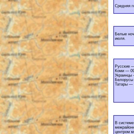
Средняя г
Белые ноч
июля.
Русские 
Коми — 0
Украинцы
Белорусы
Татары —
В системе
межрайонн
центром м