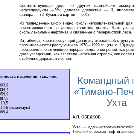
Соответствующая доля по другим важнейшим экспорт
нефтепродукты —3%, деловая древесина — 3, пиломат
фанера — 78, бумага и картон — 50%.
Из приведенных цифр видно, сколь непривлекательной для 
ориентированного на доллар капитала должна быть уголь
сколь лакомыми нефтяная и связанные с переработкой леса.
Из таблицы, характеризующей динамику отраслевой структур
промышленности республики за 1970—1999 гг., (см. с. 10) видн
произошло впечатляющее перераспределение ролей: как резк
доля угледобычи, как взлетела нефтяная отрасль, как более
стабильно держится лесная.
енность населения, тыс. чел.:
Командный 
003,9
«Тимано-Печ
034,4
059,9
087,5
Ухта
110,5
114,5 (максимум)
099,4
А.П. ОБЕДКОВ
Ухта — административно-хозяйс
Тимано-Печорской нефтегазоносн