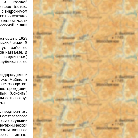
 и газовой
еверо-Востока
о с гидронимом
чает
волоковая
ральной части
орожной линии
снован в 1929
виков Чибью. В
тус рабочего
ое название. В
 подчинения)
спубликанского
водоразделе и
тока Чибью в
нского кряжа.
есторождения
вых (бокситы)
ьность вокруг
га.
 предприятия,
ефтегазового
овые функции
-технической
ромышленного
рсов Тимано-