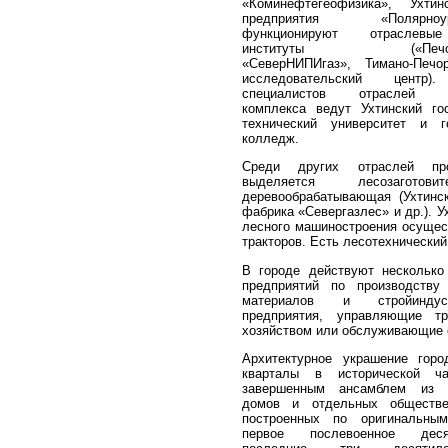
«Коминефтегеофизика», Ухти
предприятия «Полярноурал
функционируют отраслевы
институты («ПечорН
«СеверНИПИгаз», Тимано-Печо
исследовательский центр).
специалистов отраслей не
комплекса ведут Ухтинский го
технический университет и г
колледж.
Среди других отраслей про
выделяется лесозаготов
деревообрабатывающая (Ухтинс
фабрика «Севергазлес» и др.). У
лесного машиностроения осущес
тракторов. Есть лесотехнический
В городе действуют несколько
предприятий по производству
материалов и стройиндус
предприятия, управляющие тр
хозяйством или обслуживающие 
Архитектурное украшение гор
кварталы в исторической ч
завершенным ансамблем из 
домов и отдельных обществе
построенных по оригинальны
первое послевоенное дес