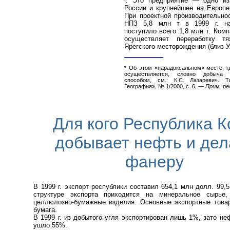
г. Это предприятие — одно и
России и крупнейшее на Европе
При проектной производительнос
НПЗ 5,8 млн т в 1999 г. на
поступило всего 1,8 млн т. Ком
осуществляет переработку т
Ярегского месторождения (близ У
* Об этом «парадоксальном» месте, 
осуществляется, словно добыча 
способом, см.: К.С. Лазаревич. Т
География», № 1/2000, с. 6. —
Прим. ре
Для кого Республика 
добывает нефть и дел
фанеру
В 1999 г. экспорт республики составил 654,1 млн долл. 99,
структуре экспорта приходится на минеральное сырье,
целлюлозно-бумажные изделия. Основные экспортные тов
бумага.
В 1999 г. из добытого угля экспортирован лишь 1%, зато не
ушло 55%.