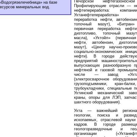
Печорской нефтегазоносной
«Водогрязелечебница» на базе
Профилирующие отрасли — н
есурсов минеральных вод.
нефтепереработка: компан
Ухтанефтепераработка» 
переработка нефти, автобензин
топочный мазут), «Битран
первичная переработка нефти
дизтопливо, топочный мазу
масла), «Ухтойл» (первичная
нефти, автобензин, дизтопли
мазут), «Центр научно-произ
социально-экономических иници
нефти). В городе действую
предприятий машиностроитель
выпускающих разнообразную п
нефтяной и газовой промышле
числе — завод «Ухтага
(электросварочное оборудовани
грузоподъемники, кран-балки
трубоукладчики, специальные п
Ухтинский механический зав
краны, опоры для ЛЭП, запчас
шахтного оборудования).
Ухта — важнейший региона
геологии, поиска и развед
ископаемых, отраслевой науки
кадров. В городе размещ
геологоразведочные и геол
организации («Ухтанефтега