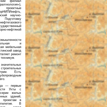
нский филиал
геология»),
е проектные
ИПИнефть,
рский научно-
 Подготовку
фтегазового
сударственный
орно-нефтяной
мышленности
ительная и
кая мебельная
хтинский завод
твляет ремонт
 техникум.
 значительных
 строительных
трии. Есть
убопроводным
его.
ода — первые
асти Ухты с
серии жилых
нных зданий,
м проектам в
ятилетие. В