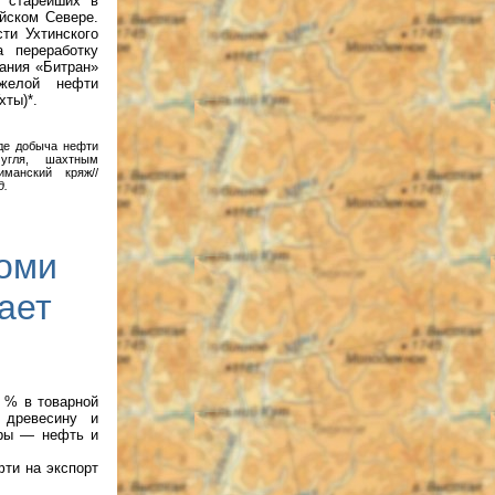
з старейших в
йском Севере.
ти Ухтинского
 переработку
пания «Битран»
яжелой нефти
хты)*.
где добыча нефти
угля, шахтным
иманский кряж//
д.
Коми
ает
5 % в товарной
 древесину и
ары — нефть и
фти на экспорт