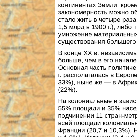
континентах Земли, кром
закономерность можно об
стало жить в четыре раза
1,5 млрд в 1900 г.), либ
умножение материальных
существования большего 
В конце ХХ в. независимы
больше, чем в его начале
Основная часть политиче
г. располагалась в Европ
33%), ныне же — в Африк
(22%).
На колониальные и завис
55% площади и 35% насел
подчинении 11 стран-мет
всей площади колониальн
Франции (20,7 и 10,3%), 