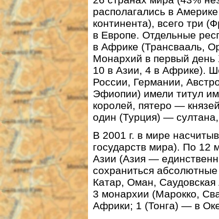
располагались в Америке
континента), всего три 
в Европе. Отдельные рес
в Африке (Трансвааль, О
Монархий в первый день Х
10 в Азии, 4 в Африке). 
России, Германии, Австро
Эфиопии) имели титул им
королей, пятеро — князей
один (Турция) — султана,
В 2001 г. в мире насчиты
государств мира). По 12
Азии (Азия — единственн
сохраниться абсолютные
Катар, Оман, Саудовская
3 монархии (Марокко, Св
Африки; 1 (Тонга) — в Ок