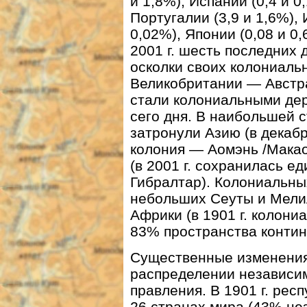
и 1,8%), Испании (0,4 и 0
Португалии (3,9 и 1,6%), 
0,02%), Японии (0,08 и 0,
2001 г. шесть последних
осколки своих колониаль
Великобритании — Австр
стали колониальными де
сего дня. В наибольшей 
затронули Азию (в декабр
колония — Аомэнь /Макао
(в 2001 г. сохранилась 
Гибралтар). Колониальны
небольших Сеуты и Мелил
Африки (в 1901 г. колон
83% пространства контин
Существенные изменения
распределении независи
правления. В 1901 г. рес
26 странах мира (43% нез