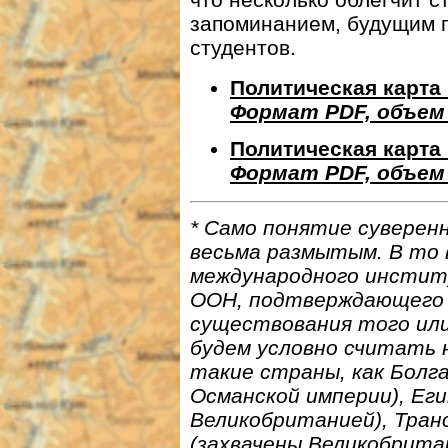
запоминанием, будущим 
студентов.
Политическая карта 
Формат PDF, объем 
Политическая карта 
Формат PDF, объем
* Само понятие суверенн
весьма размытым. В то 
международного институ
ООН, подтверждающего 
существования того или
будем условно считать н
такие страны, как Болг
Османской империи), Еги
Великобританией), Тран
(захвачены Великобритан