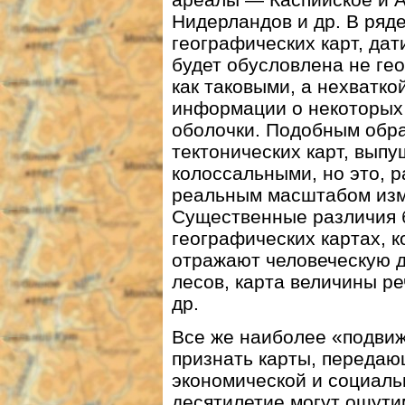
Нидерландов и др. В ряд
географических карт, да
будет обусловлена не г
как таковыми, а нехватк
информации о некоторых
оболочки. Подобным обра
тектонических карт, выпущ
колоссальными, но это, р
реальным масштабом из
Существенные различия б
географических картах, 
отражают человеческую 
лесов, карта величины ре
др.
Все же наиболее «подви
признать карты, передаю
экономической и социаль
десятилетие могут ощути