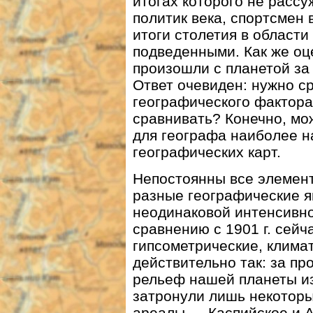
итогах которого не расс
политик века, спортсмен ве
итоги столетия в области
подведенными. Как же оц
произошли с планетой за
Ответ очевиден: нужно ср
географического фактора 
сравнивать? Конечно, мо
для географа наиболее н
географических карт.
Непостоянны все элемен
разные географические я
неодинаковой интенсивн
сравнению с 1901 г. сейч
гипсометрические, климат
действительно так: за п
рельеф нашей планеты и
затронули лишь некоторы
ареалы — Каспийское и А