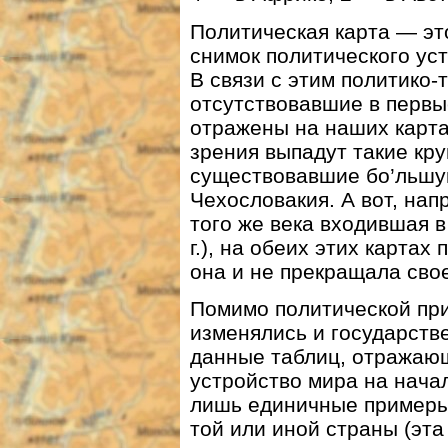
Политическая карта — э
снимок политического уст
В связи с этим политико
отсутствовавшие в первые
отражены на наших карта
зрения выпадут такие кр
существовавшие бо’льшую
Чехословакия. А вот, на
того же века входившая в
г.), на обеих этих картах
она и не прекращала сво
Помимо политической пр
изменялись и государств
данные таблиц, отражаю
устройство мира на начал
лишь единичные примеры
той или иной страны (эт