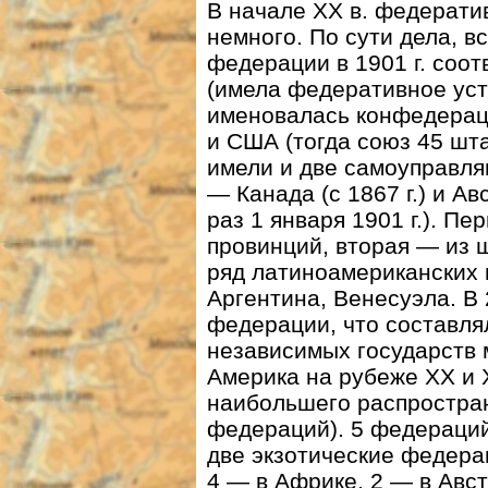
В начале ХХ в. федерати
немного. По сути дела, в
федерации в 1901 г. соо
(имела федеративное уст
именовалась конфедерацие
и США (тогда союз 45 шт
имели и две самоуправл
— Канада (с 1867 г.) и А
раз 1 января 1901 г.). Пе
провинций, вторая — из 
ряд латиноамериканских 
Аргентина, Венесуэла. В 
федерации, что составля
независимых государств м
Америка на рубеже XX и 
наибольшего распростра
федераций). 5 федераций
две экзотические федер
4 — в Африке, 2 — в Авс