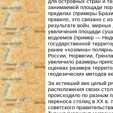
для островных стран и те
занимаемой площади пор
пределах (примеры Брази
правило, это связано с 
результате войн, мирных 
увеличения площади суши
водоемов (пример — Ниде
государственной террит
ранее «хозяина» полярны
России, Норвегии, Гренл
увеличило размеры припо
оценках размера террито
геодезических методов ее
За истекший век целый р
расположения своих стол
происходило по разным 
переноса столиц в ХХ в. 
советского правительства 