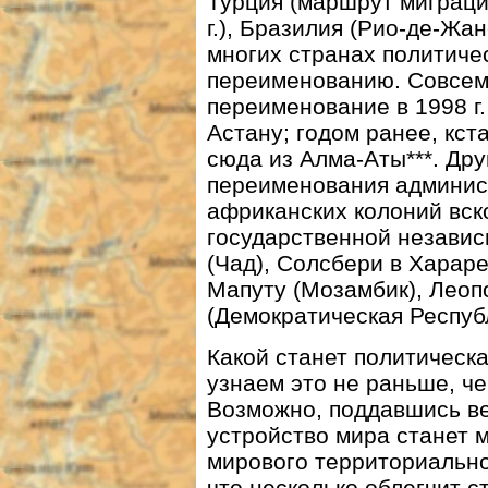
Турция (маршрут миграц
г.), Бразилия (Рио-де-Жан
многих странах политиче
переименованию. Совсем
переименование в 1998 г
Астану; годом ранее, кс
сюда из Алма-Аты***. Др
переименования админис
африканских колоний вск
государственной независ
(Чад), Солсбери в Харар
Мапуту (Мозамбик), Леоп
(Демократическая Республ
Какой станет политическа
узнаем это не раньше, че
Возможно, поддавшись ве
устройство мира станет 
мирового территориально
что несколько облегчит с