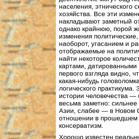
населения, этнического 
хозяйства. Все эти изме
накладывают заметный от
однако крайнюю, порой 
изменения политические,
наоборот, угасанием и ра
отображаемые на политич
найти некоторое количес
картами, датированными 
первого взгляда видно, чт
какая-нибудь головоломка
логического практикума. 
истории человечества — 
весьма заметно: сильнее
Азии, слабее — в Новом 
отношении в прошедшем 
консерватизм.
Хорошо известен реальны