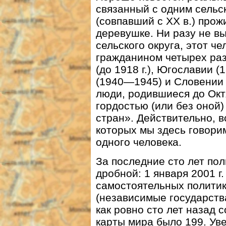
связанный с одним сельск
(совпавший с ХХ в.) про
деревушке. Ни разу не в
сельского округа, этот ч
гражданином четырех раз
(до 1918 г.), Югославии
(1940—1945) и Словении (
люди, родившиеся до Окт
гордостью (или без оной)
стран». Действительно, в
которых мы здесь говорим
одного человека.
За последние сто лет пол
дробной: 1 января 2001 г
самостоятельных полити
(независимые государств
как ровно сто лет назад 
карты мира было 199. Ув