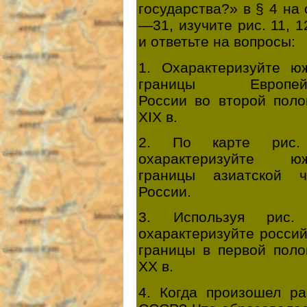
государства?» в § 4 на 
—31, изучите рис. 11, 1
и ответьте на вопросы:
1. Охарактеризуйте ю
границы Европейс
России во второй поло
XIX в.
2. По карте рис.
охарактеризуйте ю
границы азиатской ч
России.
3. Используя рис.
охарактеризуйте росси
границы в первой поло
XX в.
4. Когда произошел ра