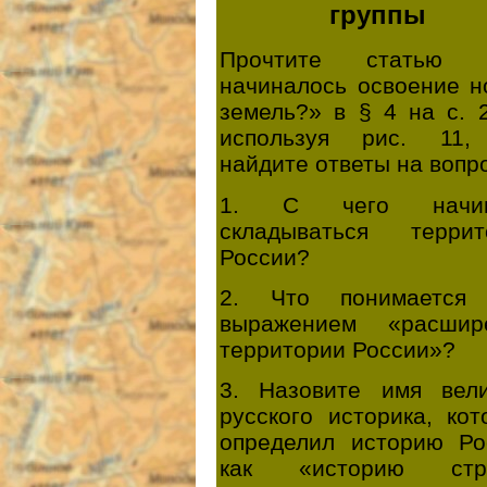
группы
Прочтите статью 
начиналось освоение н
земель?» в § 4 на с. 
используя рис. 11,
найдите ответы на вопр
1. С чего начин
складываться террит
России?
2. Что понимается
выражением «расшир
территории России»?
3. Назовите имя вели
русского историка, ко
определил историю Ро
как «историю стр