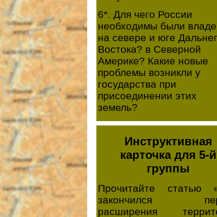
6*. Для чего России
необходимы были владе
на севере и юге Дальне
Востока? в Северной
Америке? Какие новые
проблемы возникли у
государства при
присоединении этих
земель?
Инструктивная
карточка для 5-й
группы
Прочитайте статью 
закончился пер
расширения террит