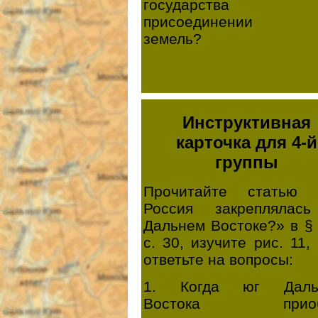
государства 
присоединении э
земель?
Инструктивная
карточка для 4-й
группы
Прочитайте статью 
Россия закреплялас
Дальнем Востоке?» в §
с. 30, изучите рис. 11,
ответьте на вопросы:
1. Когда юг Даль
Востока приоб