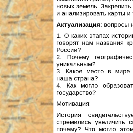
новых земель. Закрепить 
и анализировать карты и 
Актуализация:
вопросы н
1. О каких этапах истор
говорят нам названия к
России?
2. Почему географиче
уникальным?
3. Какое место в мире
наша страна?
4. Кaк могло образова
государство?
Мотивация:
История свидетельст
стремились увеличить с
почему? Что могло этом