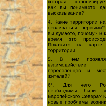
которая колонизирует
Как вы понимаете да
высказывание?
4. Какие территории н
осваиваться первыми?
вы думаете, почему? В 
время это происход
Покажите на карте
территории.
5. В чем проявля
взаимодействие
переселенцев и мес
жителей?
6*. Для чего Рос
необходимы были з
Европейского Севера? 
новые проблемы возник