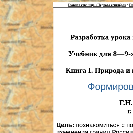
Главная страница «Первого сентября»
•
Гл
Разработка урока 
Учебник для 8—9-
Книга I. Природа и 
Формиров
Г.Н
г
Цель:
познакомиться с п
изменения границ России