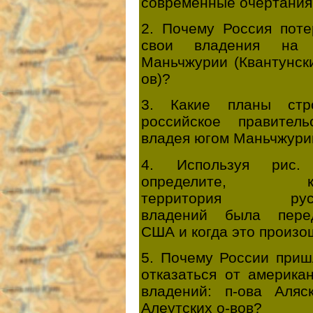
современные очертания
2. Почему Россия поте
свои владения на
Маньчжурии (Квантунск
ов)?
3. Какие планы стр
российское правительс
владея югом Маньчжури
4. Используя рис.
определите, ка
территория русс
владений была пере
США и когда это произ
5. Почему России приш
отказаться от америка
владений: п-ова Аляс
Алеутских о-вов?