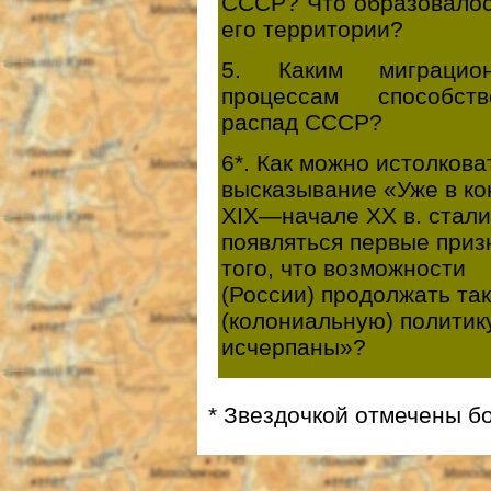
СССР? Что образовалос
его территории?
5. Каким миграцио
процессам способств
распад СССР?
6*. Как можно истолкова
высказывание «Уже в ко
XIX—начале XХ в. стали
появляться первые приз
того, что возможности
(России) продолжать та
(колониальную) политик
исчерпаны»?
* Звездочкой отмечены б