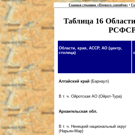
Главная страница «Первого сентября»
•
Гл
Таблица 16 Области
РСФСР 
Области, края, АССР, АО (центр,
столица)
Алтайский край
(Барнаул)
В т. ч. Ойротская АО (Ойрот-Тура)
Архангельская обл.
В т. ч. Ненецкий национальный округ
(Нарьян-Мар)