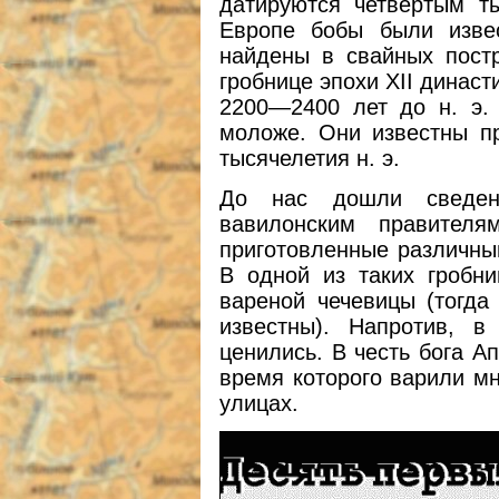
датируются четвертым т
Европе бобы были извес
найдены в свайных пост
гробнице эпохи ХII династ
2200—2400 лет до н. э.
моложе. Они известны п
тысячелетия н. э.
До нас дошли сведен
вавилонским правите
приготовленные различным
В одной из таких гробн
вареной чечевицы (тогда
известны). Напротив, 
ценились. В честь бога А
время которого варили мн
улицах.