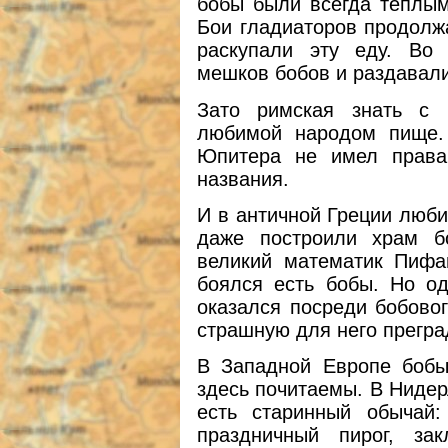
бобы были всегда теплым
Бои гладиаторов продолжа
раскупали эту еду. Во
мешков бобов и раздавали
Зато римская знать с 
любимой народом пище.
Юпитера не имел права
названия.
И в античной Греции люб
даже построили храм б
великий математик Пифаг
боялся есть бобы. Но од
оказался посреди бобовог
страшную для него прегра
В Западной Европе бобы
здесь почитаемы. В Нидер
есть старинный обычай:
праздничный пирог, за