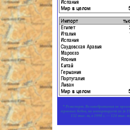
* Реэкспорт. Великобритания не прои
зерновых бобов, но импортирует их (в 19
132 тыс. т, в 1998 г. — 124 тыс. т