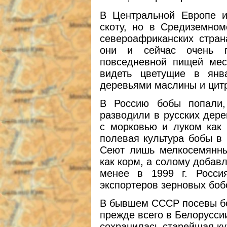
В Центральной Европе 
скоту, но в Средиземно
североафриканских стран
они и сейчас очень п
повседневной пищей мес
видеть цветущие в янв
деревьями маслины и цитр
В Россию бобы попали,
разводили в русских дере
с морковью и луком как 
полевая культура бобы в 
Сеют лишь мелкосемянны
как корм, а солому добав
менее в 1999 г. Росси
экспортеров зерновых боб
В бывшем СССР посевы боб
прежде всего в Белоруссии
сохранилась старейшая кул