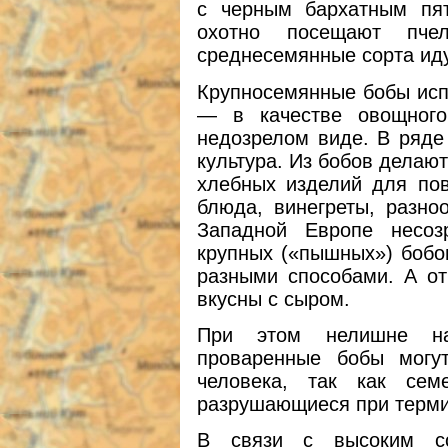
с черным бархатным пят
охотно посещают пч
среднесемянные сорта иду
Крупносемянные бобы испо
— в качестве овощного
недозрелом виде. В ряде
культура. Из бобов делаю
хлебных изделий для пов
блюда, винегреты, разн
Западной Европе несоз
крупных («пышных») бобо
разными способами. А от
вкусны с сыром.
При этом нелишне на
проваренные бобы могу
человека, так как сем
разрушающиеся при терми
В связи с высоким со