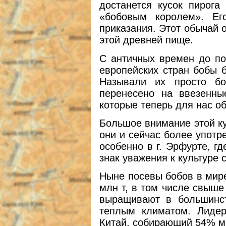
достанется кусок пирога
«бобовым королем». Ег
приказания. Этот обычай 
этой древней пище.
С античных времен до по
европейских стран бобы
Называли их просто бо
перенесено на ввезенн
которые теперь для нас о
Большое внимание этой ку
они и сейчас более употр
особенно в г. Эрфурте, г
знак уважения к культуре 
Ныне посевы бобов в мире
млн т, в том числе свыше 
выращивают в большинс
теплым климатом. Лидер
Китай, собирающий 54% м