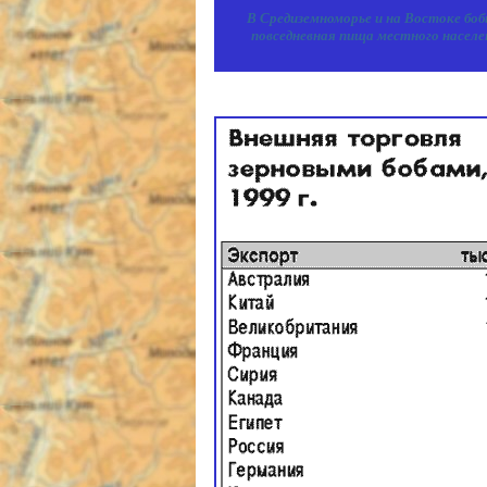
В Средиземноморье и на Востоке бо
повседневная пища местного населе