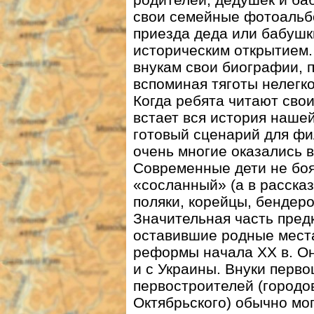
свои семейные фотоальб
приезда деда или бабушк
историческим открытием.
внукам свои биографии, 
вспоминая тяготы нелегк
Когда ребята читают свои
встает вся история наше
готовый сценарий для фи
очень многие оказались в
Современные дети не боя
«сосланный» (а в расска
поляки, корейцы, бендеро
Значительная часть пред
оставившие родные места
реформы начала ХХ в. Он
и с Украины. Внуки перво
первостроителей (городов
Октябрьского) обычно мо