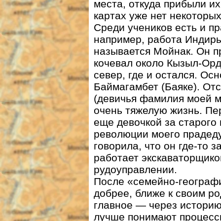
места, откуда прибыли и
картах уже нет некоторы
Среди учеников есть и пр
например, работа Индир
называется Мойнак. Он 
кочевал около Кызыл-Орд
север, где и остался. О
Баймагамбет (Баяке). О
(девичья фамилия моей 
очень тяжелую жизнь. Пе
еще девочкой за старого 
революции моего прадеду
говорила, что он где-то 
работает экскаваторщико
рудоуправлении.
После «семейно-географи
добрее, ближе к своим р
главное — через историю
лучше понимают процесс