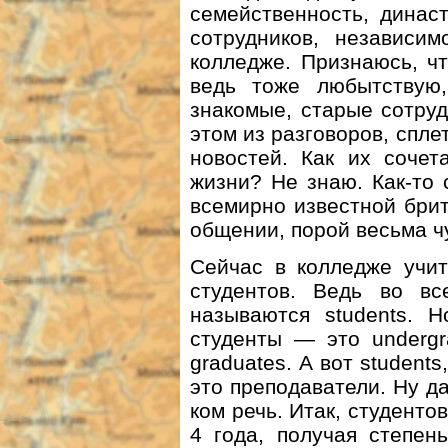
семейственность, динас
сотрудников, независим
колледже. Признаюсь, ч
ведь тоже любытствую,
знакомые, старые сотруд
этом из разговоров, спле
новостей. Как их сочет
жизни? Не знаю. Как-то 
всемирно известной бри
общении, порой весьма ч
Сейчас в колледже учит
студентов. Ведь во в
называются students. 
студенты — это undergr
graduates. А вот student
это преподаватели. Ну да
ком речь. Итак, студенто
4 года, получая степен