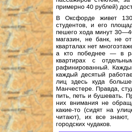
примерно 40 рублей) дост
В Оксфорде живет 130
студентов, и его площа
пешего хода минут 30—40
магазин, не банк, не о
кварталах нет многоэтаже
а кто победнее — в ра
квартирах с отдельн
рафинированный. Каждый
каждый десятый работае
лиц здесь куда больше
Манчестере. Правда, сту
пить, петь и бушевать. П
них внимания не обращ
какие-то (сидят на ули
читают), их все знают
городских чудаков.