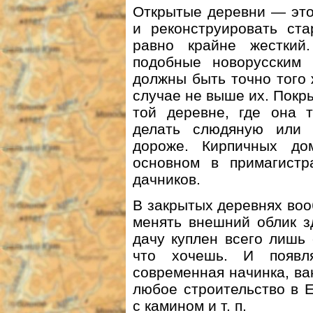
Открытые деревни — это
и реконструировать ста
равно крайне жесткий
подобные новорусским
должны быть точно того ж
случае не выше их. Покр
той деревне, где она 
делать слюдяную или 
дороже. Кирпичных до
основном в примагистр
дачников.
В закрытых деревнях воо
менять внешний облик з
дачу куплен всего лишь
что хочешь. И появл
современная начинка, ва
любое строительство в Е
с камином и т. п.