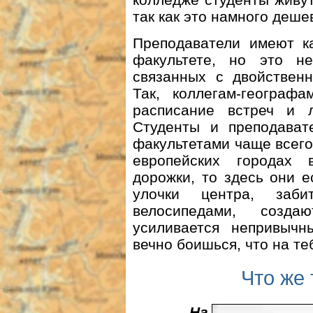
так как это намного деше
Преподаватели имеют ка
факультете, но это н
связанных с двойственн
Так, коллегам-географа
расписание встреч и 
Студенты и преподават
факультетами чаще всего
европейских городах 
дорожки, то здесь они е
улочки центра, заб
велосипедами, созд
усиливается непривыч
вечно боишься, что на те
Что же
На