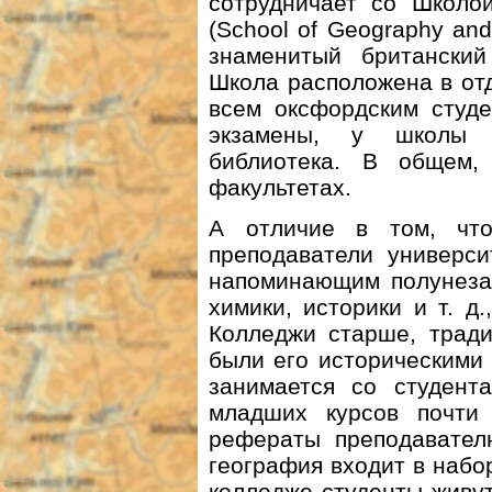
сотрудничает со Школо
(School of Geography and
знаменитый британский
Школа расположена в от
всем оксфордским студе
экзамены, у школы е
библиотека. В общем,
факультетах.
А отличие в том, чт
преподаватели универси
напоминающим полунезав
химики, историки и т. д
Колледжи старше, тради
были его историческими
занимается со студента
младших курсов почти
рефераты преподавателю
география входит в набо
колледже студенты живут