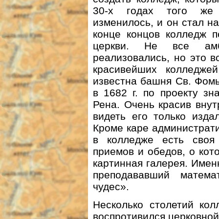
30-х годах того же 
изменилось, и он стал на
конце концов колледж п
церкви. Не все амб
реализовались, но это 
красивейших колледжей
известна башня Св. Фом
в 1682 г. по проекту з
Рена. Очень красив внут
видеть его только изда
Кроме каре администрати
в колледже есть своя
приемов и обедов, о кот
картинная галерея. Имен
преподававший матема
чудес».
Несколько столетий кол
воспротивился церковной