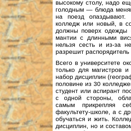
высокому столу, надо ещ
голодным — блюда меняю
на поезд опаздывают. 
колледж или новый, в с
должны поверх одежды 
мантии с длинными вися
нельзя сесть и из-за н
разрешит распорядитель 
Всего в университете ок
только для магистров и
набор дисциплин (географ
половине из 30 колледже
студент или аспирант пос
с одной стороны, обла
самым прикрепляя се
факультету-школе, а с д
обучаться и жить. Колл
дисциплин, но и составо