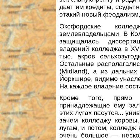
дает им кредиты, ссуды н
этакий новый феодализм
Оксфордские колле
землевладельцами. В Ко
защищалась диссерта
владений колледжа в XVI
тыс. акров сельхозуго
Остальные располагалис
(Midland), а из дальни
Йоркшире, видимо унасл
На каждое владение сост
Кроме того, прямо 
принадлежащие ему зал
этих лугах пасутся... ун
зачем колледжу коровы,
лугам, и потом, колледж 
очень большое — нескол