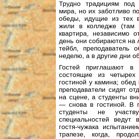
Трудно традициям под 
мира, но их заботливо 
обеды, идущие из тех в
жили в колледже (там 
квартира, независимо о
день они собираются на л
тейбл, преподаватель 
неделю, а в другие дни о
Гостей приглашают в 
состоящие из четырех
гостиной у камина; обед 
преподаватели сидят от
на сцене, а студенты вн
— снова в гостиной. В 
студенты не участв
специальностей ведут 
гостя-чужака испытание
трапезе, когда, прод