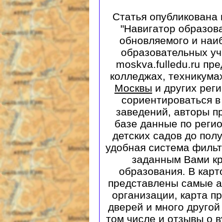
Статья опубликована 
"Навигатор образова
обновляемого и наи
образовательных уч
moskva.fulledu.ru пр
колледжах, техникума
Москвы
и других рег
сориентироваться в
заведений, авторы п
базе данные по реги
детских садов до пол
удобная система фильт
заданным Вами к
образования. В карт
представлены самые а
организации, карта п
дверей и много другой
том числе и отзывы о в