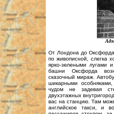
Адм
От Лондона до Оксфорда
по живописной, слегка 
ярко-зелеными лугами и
башни Оксфорда возн
сказочный мираж. Автоб
шикарными особняками, 
чудом не задевая ст
двухэтажных внутригород
вас на станцию. Там мож
английское такси, и в
пассажиров стеклом, з