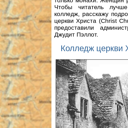
только монахи. Женщин 
Чтобы читатель лучше
колледж, расскажу подр
церкви Христа (Christ Ch
предоставили админис
Джудит Пэллот.
Колледж церкви Х