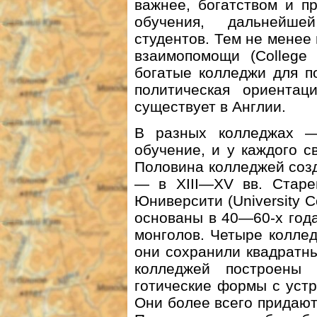
важнее, богатством и п
обучения, дальнейше
студентов. Тем не менее
взаимопомощи (College 
богатые колледжи для п
политическая ориентац
существует в Англии.
В разных колледжах —
обучение, и у каждого с
Половина колледжей созда
— в XIII—XV вв. Старей
Юниверсити (University C
основаны в 40—60-х годах
монголов. Четыре колле
они сохранили квадратн
колледжей построены
готические формы с уст
Они более всего придают