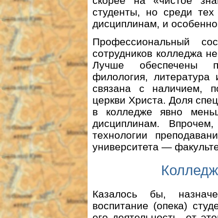
скорее на «чистое зна
студенты, но среди тех
дисциплинам, и особенно
Профессиональный со
сотрудников колледжа не
Лучше обеспечены пр
филология, литература 
связана с наличием, п
церкви Христа. Доля спе
в колледже явно мень
дисциплинам. Впрочем
технологии преподавани
университета — факульте
Колледж
Казалось бы, назна
воспитание (опека) студ
его деятельность, от эт