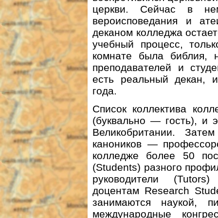
церкви. Сейчас в не
вероисповедания и ат
деканом колледжа остает
учебный процесс, тольк
комнате была библия, 
преподавателей и студе
есть реальный декан, 
года.
Список коллектива колле
(буквально — гость), и 
Великобритании. Зате
каноников — профессоро
колледже более 50 пос
(Students) разного профи
руководители (Tutor
доцентам Research Stud
занимаются наукой, п
международные конгр