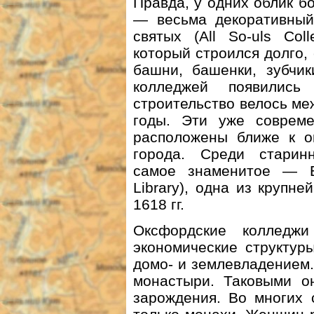
Правда, у одних облик бо
— весьма декоративный,
святых (All So-uls Co
который строился долго, 
башни, башенки, зубчик
колледжей появилис
строительство велось м
годы. Эти уже совреме
расположены ближе к ок
города. Среди старин
самое знаменитое — Бо
Library), одна из крупн
1618 гг.
Оксфордские коллед
экономические структур
домо- и землевладением
монастыри. Таковыми о
зарождения. Во многих 