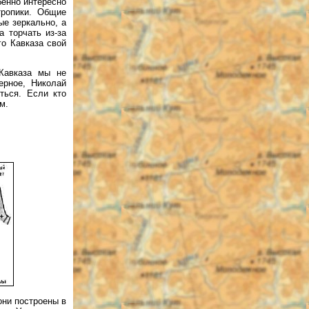
бенно интересно
тропики. Общие
ые зеркально, а
а торчать из-за
го Кавказа свой
Кавказа мы не
ерное, Николай
ться. Если кто
м.
они построены в