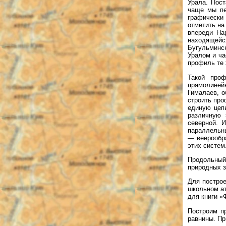
Урала. Пост
чаще мы пе
графически 
отметить на
впереди На
находящей
Бугульминс
Уралом и ча
профиль те 
Такой про
прямолиней
Гималаев, о
строить про
единую цепь
различную 
северной. 
параллельн
— веерообр
этих систем
Продольный
природных з
Для построе
школьном ат
для книги «Ф
Построим пр
равнины. Пр