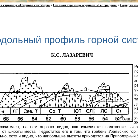
я страница «Первого сентября»
•
Главная страница журнала «География»
•
Содержани
дольный профиль горной си
К.С. ЛАЗАРЕВИЧ
Р
п
н
з
р
у
в
т
д
н
п
у
ж
разителен, на нем хорошо видно, как изменяется положение выс
 от широты места. Недостаток его в том, что гребень Уральских гор
ьно, хотя и видно, что наибольшие высоты приходятся на Приполярный 