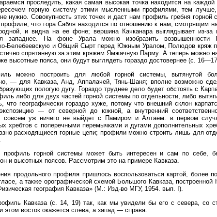
араемся проследить, какая самая высокая точка находится на каждой
ресечем горную систему этими мысленными профилями, тем лучше,
не нужно. Совокупность этих точек и даст нам профиль гребня горной
 профиле, что гора Сабля находится по отношению к нам, смотрящим на
родной, и видна на ее фоне; вершина Качканара выглядывает из-за 
ся западнее. На фоне Урала можно изобразить возвышенности
ко-Белебеевскую и Общий Сырт перед Южным Уралом, Полюдов кряж 
стично спрятанную за этим кряжем Ямжачную Парму. А теперь можно н
же высотные пояса, они будут выглядеть гораздо достовернее (с. 16—17
филь можно построить для любой горной системы, вытянутой бо
но, — для Кавказа, Анд, Аппалачей, Тянь-Шаня; вполне возможно сде
бразующих пологую дугу. Гораздо труднее дело будет обстоять с Карп
филь либо для двух частей горной системы по отдельности, либо вытяг
, что географически гораздо хуже, потому что внешний склон карпат
экспозицию — от северной до южной, а внутренний соответствен
И совсем уж ничего не выйдет с Памиром и Алтаем: в первом случ
ых хребтов с поперечными перемычками и дугами дополнительных хреб
азно расходящиеся горные цепи; профили можно строить лишь для отд
.
 профиль горной системы может быть интересен и сам по себе, б
он и высотных поясов. Рассмотрим это на примере Кавказа.
ния продольного профиля пришлось воспользоваться картой, более по
ласе, а также орографической схемой Большого Кавказа, построенной 
изическая география Кавказа» (М.: Изд-во МГУ, 1954. вып. I).
офиль Кавказа (с. 14, 19) так, как мы увидели бы его с севера, со 
и этом восток окажется слева, а запад — справа.