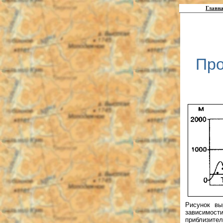
Главна
Про
Рисунок вы
зависимости
приблизител