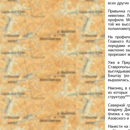
всех других 
Привычка г
невелики. Л
профиле. Ме
той же выс
полкилометр
На профиле
Главного К
породами и
наклонно за
прорезают м
Уже в Пред
Ставрополь
выглядываю
Бештау (из
выразилась,
Наконец, в 
из которых
структуру***
Северной г
впадину. Дн
близка к н
Азовского и
Нанести на 