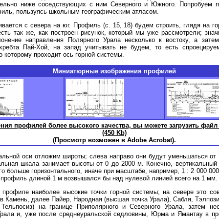
тельно ниже соседствующих с ним Северного и Южного. Попробуем п
филь, пользуясь школьным географическим атласом.
ивается с севера на юг. Профиль (с. 15, 18) будем строить, глядя на г
есть так же, как построен рисунок, который мы уже рассмотрели; знач
лонение направления Полярного Урала несколько к востоку, а затем
 хребта Пай-Хой, на запад учитывать не будем, то есть спроецируе
о которому проходит ось горной системы.
Миниатюрные изображения профилей
ния профилей более высокого качества, вы можете загрузить файл
(450 Kb)
(Просмотр возможен в Adobe Acrobat).
альной оси отложим широты; слева направо они будут уменьшаться от
альная шкала занимает высоты от 0 до 2000 м. Конечно, вертикальны
го больше горизонтального, иначе при масштабе, например, 1 : 2 000 000
 профиль длиной 1 м возвышался бы над нулевой линией всего на 1 мм.
 профиле наиболее высокие точки горной системы; на севере это со
в Камень, далее Пайер, Народная (высшая точка Урала), Сабля, Тэлпози
, Тельпосиз) на границе Приполярного и Северного Урала, затем не
Урала и, уже после среднеуральской седловины, Юрма и Ямантау в п