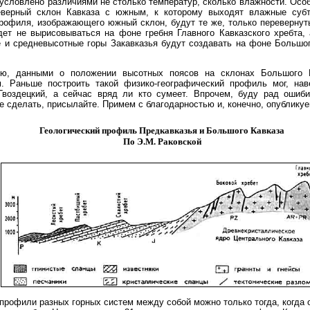
бусловлено различиями не столько температур, сколько влажности. Осо
еверный склон Кавказа с южным, к которому выходят влажные суб
рофиля, изображающего южный склон, будут те же, только перевернут
ет не вырисовываться на фоне гребня Главного Кавказского хребта, 
е и средневысотные горы Закавказья будут создавать на фоне Большо
ю, данными о положении высотных поясов на склонах Большого 
м. Раньше построить такой физико-географический профиль мог, нав
Гвоздецкий, а сейчас вряд ли кто сумеет. Впрочем, буду рад ошиби
е сделать, присылайте. Примем с благодарностью и, конечно, опубликуе
Геологический профиль Предкавказья и Большого Кавказа
По Э.М. Раковской
профили разных горных систем между собой можно только тогда, когда 