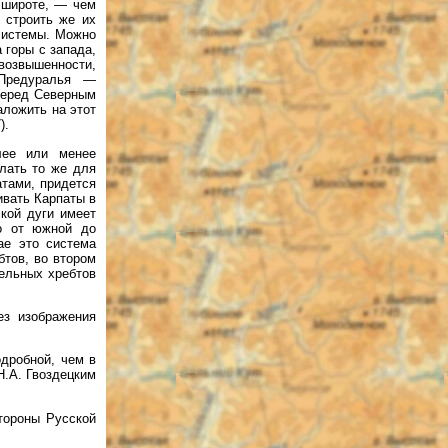
 широте, — чем
 строить же их
 системы. Можно
 горы с запада,
возвышенности,
 Предуралья —
перед Северным
аложить на этот
).
лее или менее
лать то же для
атами, придется
ивать Карпаты в
ской дуги имеет
но от южной до
ае это система
тов, во втором
ельных хребтов
ез изображения
дробной, чем в
Н.А. Гвоздецким
стороны Русской