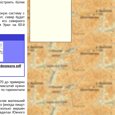
остроить более
орную систему с
ит, север будет
 его северного
м Урал на 60-й
 формата pdf
 70 до примерно
й масштаб нужно
 по горизонтали
всем маленький
з (иногда пишут
сколько вершин
ределах Южного