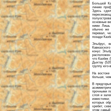
Большой Ка
линию проф
Здесь сдел
пересекающ
полуостров
основные ве
ними. Лишь 
обычно же 
перевал, че
позади Казб
Эльбрус, в
Кавказского
конус Эльб
расположен 
что Казбек 
Дыхтау (520
группу юго-
На востоке
больше, чем
В предгорья
асимметрич
прочными по
слоя и зал
известняки
которых об
хребет, се
этом самый