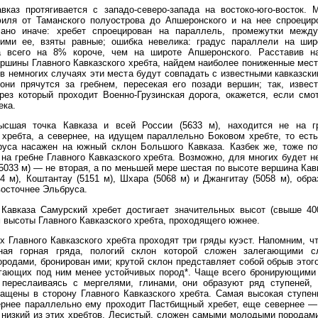
вказ протягивается с западо-северо-запада на востоко-юго-восток. 
иля от Таманского полуострова до Апшеронского и на нее спроецир
ано иначе: хребет спроецирован на параллель, промежутки межд
ими ее, взяты равные; ошибка невелика: градус параллели на шир
а всего на 8% короче, чем на широте Апшеронского. Расставив 
ршины Главного Кавказского хребта, найдем наиболее пониженные мес
в немногих случаях эти места будут совпадать с известными кавказск
они прячутся за гребнем, пересекая его позади вершин; так, извес
рез который проходит Военно-Грузинская дорога, окажется, если смо
ека.
ысшая точка Кавказа и всей России (5633 м), находится не на г
 хребта, а севернее, на идущем параллельно Боковом хребте, то ест
руса насажен на южный склон Большого Кавказа. Казбек же, тоже по
на гребне Главного Кавказского хребта. Возможно, для многих будет 
(5033 м) — не вторая, а по меньшей мере шестая по высоте вершина Кав
4 м), Коштантау (5151 м), Шхара (5068 м) и Джангитау (5058 м), об
восточнее Эльбруса.
 Кавказа Самурский хребет достигает значительных высот (свыше 40
 высоты Главного Кавказского хребта, проходящего южнее.
х Главного Кавказского хребта проходят три гряды куэст. Напомним, ч
ная горная гряда, пологий склон которой сложен залегающими с
родами, бронирован ими; крутой склон представляет собой обрыв это
егающих под ним менее устойчивых пород*. Чаще всего бронирующими
; переслаиваясь с мергелями, глинами, они образуют ряд ступеней,
ращены в сторону Главного Кавказского хребта. Самая высокая ступе
вернее параллельно ему проходит Пастбищный хребет, еще севернее —
 низкий из этих хребтов, Лесистый, сложен самыми молодыми породам