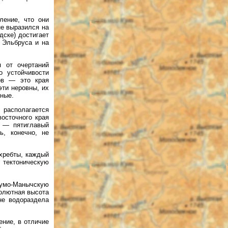
ление, что они
не выразился на
ске) достигает
 Эльбруса и на
я от очертаний
о устойчивости
тов — это края
эти неровны, их
вные.
 располагается
осточного края
х — пятиглавый
ь, конечно, не
хребты, каждый
 тектоническую
Кумо-Манычскую
солютная высота
не водораздела
ение, в отличие