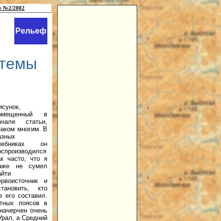
е №2/2002
Рельеф
стемы
исунок,
омещенный в
ачале статьи,
наком многим. В
азных
чебниках он
оспроизводился
ак часто, что я
аже не сумел
айти
ервоисточник и
становить, кто
е его составил.
отных поясов в
 начерчен очень
Урал, а Средний