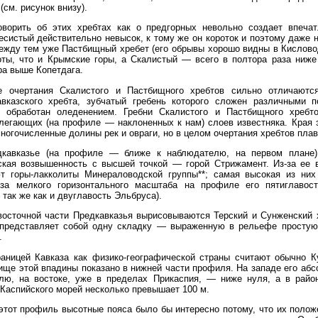
(см. рисунок внизу).
оворить об этих хребтах как о предгорных невольно создает впечат
есистый действительно невысок, к тому же он короток и поэтому даже 
жду тем уже Пастбищный хребет (его обрывы хорошо видны в Кисловод
оты, что и Крымские горы, а Скалистый — всего в полтора раза ниже
а выше Копетдага.
 очертания Скалистого и Пастбищного хребтов сильно отличаютс
авказского хребта, зубчатый гребень которого сложен различными п
 обработан оледенением. Гребни Скалистого и Пастбищного хреб
легающих (на профиле — наклоненных к нам) слоев известняка. Края 
ногочисленные долины рек и овраги, но в целом очертания хребтов пла
кавказье (на профиле — ближе к наблюдателю, на первом плане)
ская возвышенность с высшей точкой — горой Стрижамент. Из-за ее в
т горы-лакколиты Минераловодской группы**; самая высокая из ни
-за мелкого горизонтального масштаба на профиле его пятиглавост
 так же как и двуглавость Эльбруса).
восточной части Предкавказья вырисовываются Терский и Сунженский 
 представляет собой одну складку — выраженную в рельефе простую
.
раницей Кавказа как физико-географической страны считают обычно 
ище этой впадины показано в нижней части профиля. На западе его аб
улю, на востоке, уже в пределах Прикаспия, — ниже нуля, а в райо
 Каспийского морей несколько превышает 100 м.
этот профиль высотные пояса было бы интересно потому, что их полож