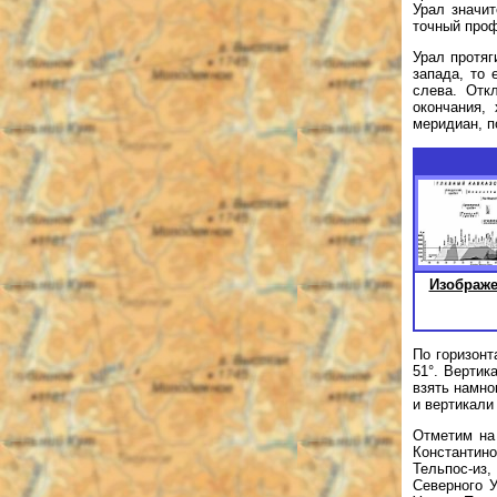
Урал значи
точный про
Урал протяг
запада, то 
слева. Отк
окончания,
меридиан, п
Изображе
По горизонт
51°. Вертик
взять намно
и вертикали
Отметим на
Константино
Тельпос-из
Северного 