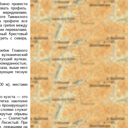
Можно провести
овать профиль.
у меридианами,
оте Таманского
на профиле все
та гребня между
ими перевалами,
тный Крестовый
треть с севера,
ребне Главного
ь вулканический
тухший вулкан,
неожиданностью,
каза, выше него
разующие тесную
00 м), местами
то куэста — это
легка наклонно
го бронирующего
 слоями служат
 крутые обрывы
нь — Скалистый
 Лесистый. При
и, лежащими на