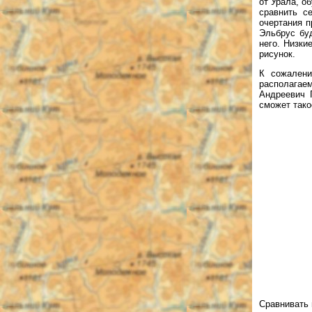
от Урала, о
сравнить с
очертания п
Эльбрус буд
него. Низки
рисунок.
К сожалени
располагае
Андреевич 
сможет тако
Сравнивать 