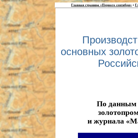
Главная страница «Первого сентября»
•
Г
Производст
основных золот
Российс
По данным
золотопро
и журнала «М