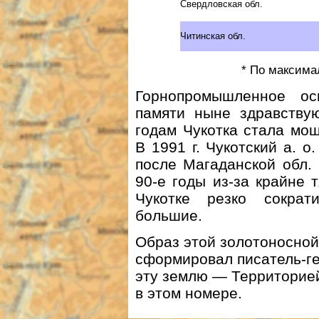
Свердловская обл.
Читинская обл.
* По максима
Горнопромышленное ос
памяти ныне здравствую
годам Чукотка стала мо
В 1991 г. Чукотский а. о
после Магаданской обл. 
90-е годы из-за крайне
Чукотке резко сократ
большие.
Образ этой золотоносно
сформировал писатель-ге
эту землю — Территорией
в этом номере.