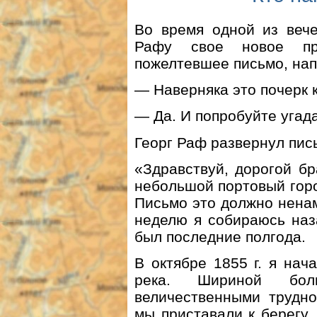
Во время одной из вече
Рафу свое новое пр
пожелтевшее письмо, нап
— Наверняка это почерк 
— Да. И попробуйте угада
Георг Раф развернул пись
«Здравствуй, дорогой бр
небольшой портовый гор
Письмо это должно ненам
неделю я собираюсь наза
был последние полгода.
В октябре 1855 г. я нач
река. Шириной бол
величественными трудн
мы приставали к берегу. 