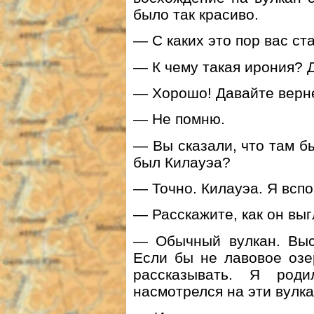
было так красиво.
— С каких это пор вас с
— К чему такая ирония? Д
— Хорошо! Давайте верне
— Не помню.
— Вы сказали, что там б
был Килауэа?
— Точно. Килауэа. Я всп
— Расскажите, как он вы
— Обычный вулкан. Высо
Если бы не лавовое озе
рассказывать. Я род
насмотрелся на эти вулка