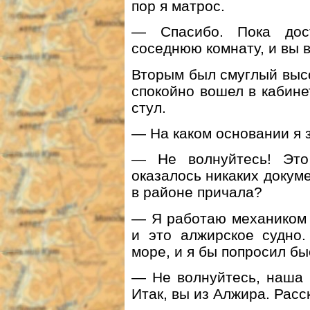
пор я матрос.
— Спасибо. Пока дос
соседнюю комнату, и вы в
Вторым был смуглый высо
спокойно вошел в кабин
стул.
— На каком основании я 
— Не волнуйтесь! Это
оказалось никаких докуме
в районе причала?
— Я работаю механиком 
и это алжирское судно.
море, и я бы попросил бы
— Не волнуйтесь, наша 
Итак, вы из Алжира. Расс