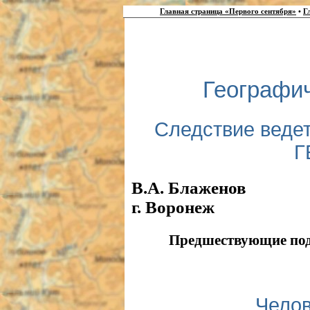
Главная страница «Первого сентября»
•
Г
Географи
Следствие ведет
Г
В.А. Блаженов
г. Воронеж
Предшествующие подб
Челов