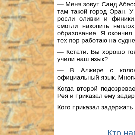
— Меня зовут Саид Абесс
там такой город Оран. У
росли оливки и финики
смогли накопить непло
образование. Я окончил
тех пор работаю на судн
— Кстати. Вы хорошо гов
учили наш язык?
— В Алжире с колон
официальный язык. Многи
Когда второй подозрева
Рея и приказал ему задер
Кого приказал задержать
Кто на