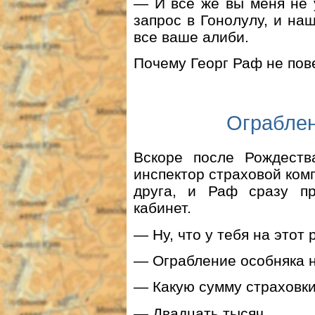
— И все же вы меня не 
запрос в Гонолулу, и на
все ваше алиби.
Почему Георг Раф не пов
Ограблен
Вскоре после Рождест
инспектор страховой ком
друга, и Раф сразу пр
кабинет.
— Ну, что у тебя на этот
— Ограбление особняка н
— Какую сумму страховки 
— Двадцать тысяч.