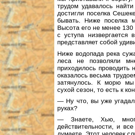
трудом удавалось найти
достигли поселка Сешек
бывать. Ниже поселка 
Высота его не менее 130
с уступа низвергается 
представляет собой удив
Ниже водопада река сужа
леса не позволяли мн
приходилось проводить 
оказалось весьма трудое
затянулось. К морю мы
сухой сезон, то есть к ко
— Ну что, вы уже угадал
руках?
— Знаете, Хью, мног
действительности, и все
думаете. Этот человек с