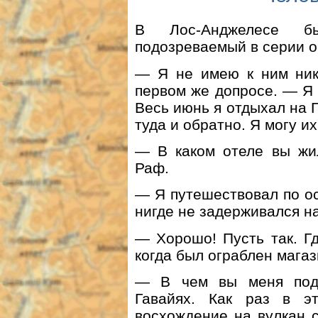
В Лос-Анджелесе б
подозреваемый в серии о
— Я не имею к ним ник
первом же допросе. — Я 
Весь июнь я отдыхал на 
туда и обратно. Я могу и
— В каком отеле вы жи
Раф.
— Я путешествовал по ос
нигде не задерживался н
— Хорошо! Пусть так. Г
когда был ограблен магаз
— В чем вы меня подо
Гавайях. Как раз в э
восхождение на вулкан 