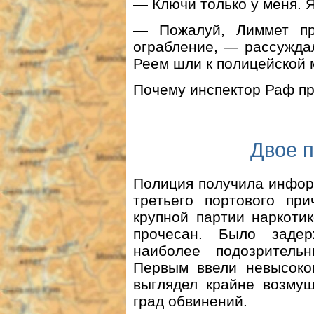
— Ключи только у меня. Я
— Пожалуй, Лиммет пр
ограбление, — рассуждал
Реем шли к полицейской
Почему инспектор Раф пр
Двое 
Полиция получила инфор
третьего портового пр
крупной партии наркоти
прочесан. Было задер
наиболее подозрител
Первым ввели невысоког
выглядел крайне возму
град обвинений.