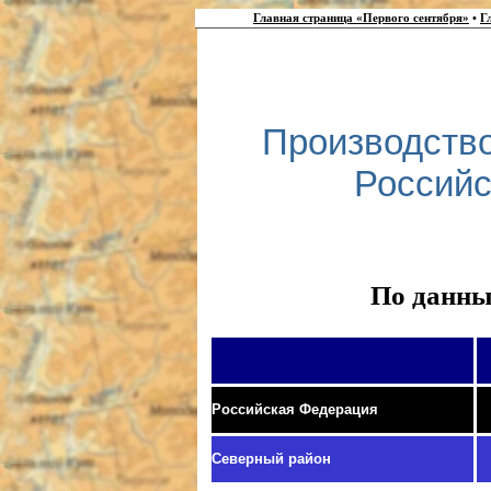
Главная страница «Первого сентября»
•
Г
Производство
Российс
По данны
Российская Фе
дерация
Северный район