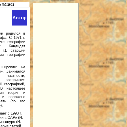
е №7/2002
Автор
кий родился в
афа. С 1971 г.
уте географии
к. Кандидат
 г.), старший
ии географии
 широкие: не
ы». Занимался
астности,
и восприятия
й географией,
 В настоящее
ия теория и
к и положено
вать (по его
).
ает с 1993 г.
ски «ЮАР» (№
Сингапур» (№
серия статей