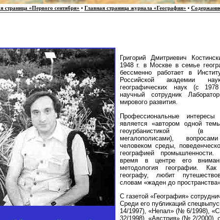
я страница «Первого сентября»
•
Главная страница журнала «География»
•
Содержани
Григорий Дмитриевич Костинс
1948 г. в Москве в семье геогр
бессменно работает в Инстит
Российской академии нау
географических наук (с 1978
научный сотрудник Лаборатор
мирового развития.
Профессиональные интересы
является «автором одной тем
геоурбанистикой (в ч
мегалополисами), вопросам
человеком среды, поведенческо
географией промышленности.
время в центре его вниман
методология географии. Ка
географу, любит путешество
словам «жаден до пространства»
С газетой «География» сотруднич
Среди его публикаций спецвыпу
14/1997), «Непал» (№ 6/1998), «
32/1998), «Австрия» (№ 2/2000), 