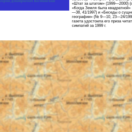
горий Дмитриевич Костинский
«Штат за штатом» (1999—2000) (
«Когда Земля была квадратной» 
—38, 41/1997) и «Беседы о сущн
географии» (№ 9—10, 23—24/199
газета удостоила его приза чита
симпатий за 1999 г.