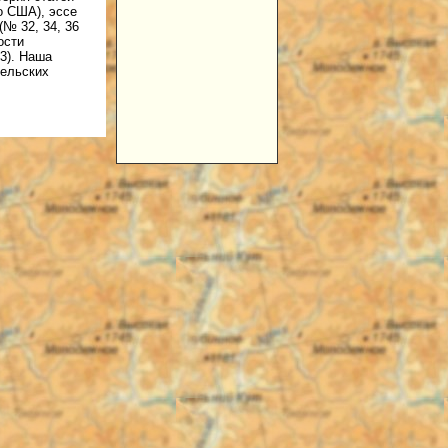
о США), эссе
(№ 32, 34, 36
ости
3). Наша
тельских