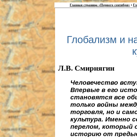
Главная страница «Первого сентября»
•
Гл
Глобализм и н
Л.В. Смирнягин
Человечество вступ
Впервые в его ист
становятся все об
только войны межд
торговля, но и сам
культура. Именно 
перелом, который
историю от преды