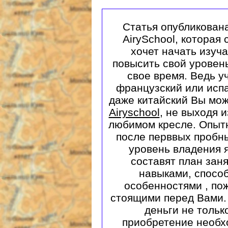
Статья опубликован
AirySchool, которая 
хочет начать изуч
повысить свой уровень
свое время. Ведь у
французский или испа
даже китайский Вы мож
Airyschool
, не выходя 
любимом кресле. Опыт
после перввых пробн
уровень владения 
составят план зан
навыками, спосо
особенностями , по
стоящими перед Вами. 
деньги не только
приобретение необх