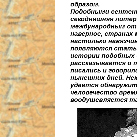
образом.
Подобными сентен
сегодняшняя литер
международным отн
наверное, странах
настолько навязчи
появляются статьи
истории подобных 
рассказывается о 
писались и говорил
нынешних дней. Не
удается обнаружит
человечество врем
воодушевляется та