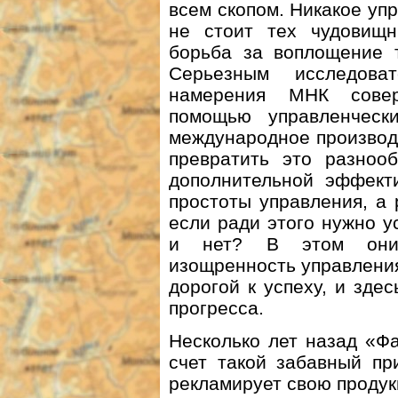
всем скопом. Никакое уп
не стоит тех чудовищн
борьба за воплощение т
Серьезным исследова
намерения МНК совер
помощью управленческ
международное производ
превратить это разнооб
дополнительной эффект
простоты управления, а
если ради этого нужно у
и нет? В этом они 
изощренность управления
дорогой к успеху, и зде
прогресса.
Несколько лет назад «Ф
счет такой забавный п
рекламирует свою продук