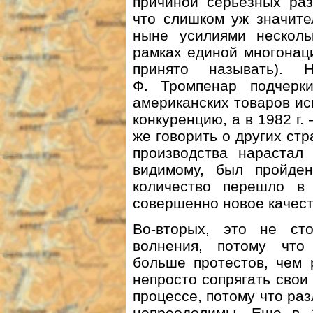
причиной серьезных раз
что слишком уж значите
ныне усилиями нескол
рамках единой многонац
принято называть). 
Ф. Тромпенар подчерк
американских товаров и
конкуренцию, а в 1982 г.
же говорить о других ст
производства нарастал 
видимому, был пройден
количество перешло в
совершенно новое качест
Во-вторых, это не сто
волнения, потому что
больше протестов, чем 
непросто сопрягать свои
процессе, потому что раз
непреодолимы. Еще в 1