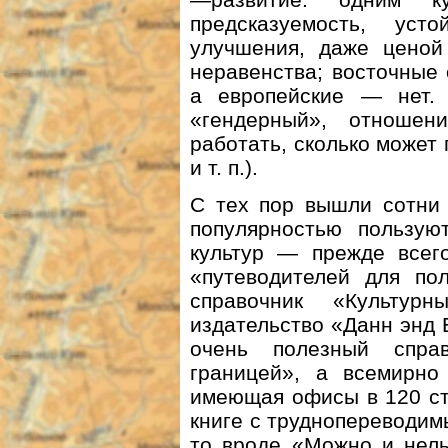
предсказуемость, уст
улучшения, даже ценой
неравенства; восточные
а европейские — нет.
«гендерный», отноше
работать, сколько может 
и т. п.).
С тех пор вышли сотни 
популярностью пользую
культур — прежде всего
«путеводителей для по
справочник «Культур
издательство «Данн энд 
очень полезный спра
границей», а всемирно
имеющая офисы в 120 ст
книге с труднопереводим
то вроде «Можно и нель