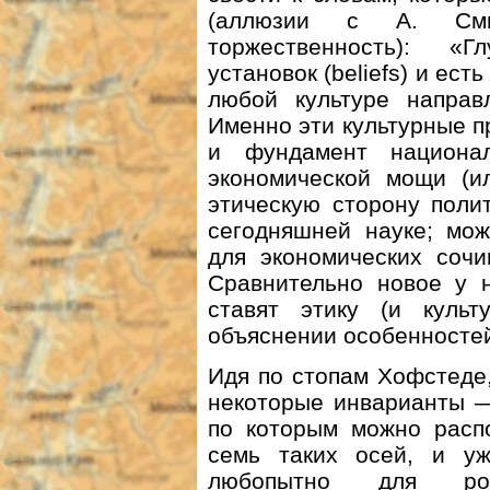
(аллюзии с А. Сми
торжественность): «Г
установок (beliefs) и ест
любой культуре направл
Именно эти культурные п
и фундамент национал
экономической мощи (и
этическую сторону поли
сегодняшней науке; мож
для экономических сочи
Сравнительно новое у 
ставят этику (и куль
объяснении особенностей
Идя по стопам Хофстеде
некоторые инварианты —
по которым можно распо
семь таких осей, и у
любопытно для рос