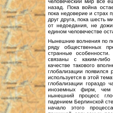
человеческий мир все е
назад. Пока война оста
пока недоверие и страх 
друг друга, пока шесть 
от недоедания, не дожи
едином человечестве ост
Нынешние волнения по по
ряду общественных пр
странные особенности. 
связаны с каким-либ
качестве такового впол
глобализации появился 
используется в этой тем
глобализации гораздо 
иноземных фирм, чем 
нынешний процесс гло
падением Берлинской сте
начало этого процесс