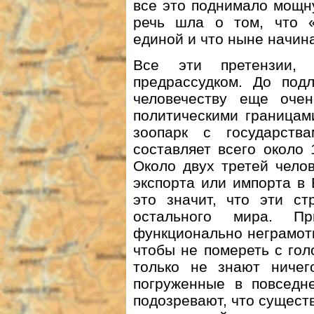
все это поднимало мощн
речь шла о том, что «
единой и что ныне начина
Все эти претензии, 
предрассудком. До под
человечеству еще очен
политическими границам
зоопарк с государства
составляет всего около
Около двух третей челов
экспорта или импорта в
это значит, что эти ст
остального мира. Пр
функционально неграмотн
чтобы не помереть с го
только не знают ничег
погруженные в повседн
подозревают, что существ