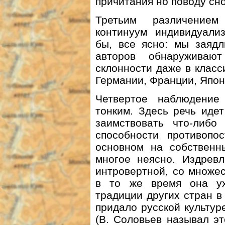
причитания но поводу сн
Третьим различением
континуум индивидуализ
бы, все ясно: мы заядл
авторов обнаруживают
склонности даже в класс
Германии, Франции, Япон
Четвертое наблюдение
тонким. Здесь речь иде
заимствовать что-либо
способности противопо
основном на собственн
многое неясно. Издревл
интровертной, со множе
в то же время она ух
традиции других стран в
придало русской культу
(В. Соловьев называл эт