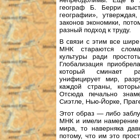
географ Б. Берри выст
географии», утверждая
законов экономики, пото
разный подход к труду.
В связи с этим все шире
МНК стараются слома
культуры ради простот
Глобализация приобрела
который сминает ра
унифицирует мир, разр
каждой страны, котор
Отсюда печально знам
Сиэтле, Нью-Йорке, Праг
Этот образ — либо заблу
МНК и имели намерение 
мира, то наверняка дав
потому, что им это прос