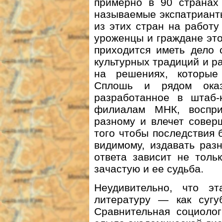
примерно в 90 странах
называемые экспатрианты
из этих стран на работ
уроженцы и граждане это
приходится иметь дело
культурных традиций и р
на решениях, которы
Сплошь и рядом оказ
разработанное в штаб-
филиалам МНК, воспри
разному и влечет совер
того чтобы последствия 
видимому, издавать раз
ответа зависит не толь
зачастую и ее судьба.
Неудивительно, что э
литературу — как сугу
Сравнительная социолог