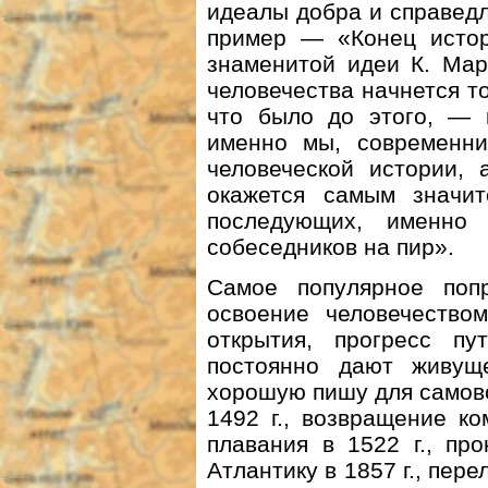
идеалы добра и справедл
пример — «Конец истор
знаменитой идеи К. Мар
человечества начнется то
что было до этого, — 
именно мы, современни
человеческой истории,
окажется самым значи
последующих, именно 
собеседников на пир».
Самое популярное поп
освоение человечество
открытия, прогресс п
постоянно дают живу
хорошую пишу для самов
1492 г., возвращение к
плавания в 1522 г., пр
Атлантику в 1857 г., пер