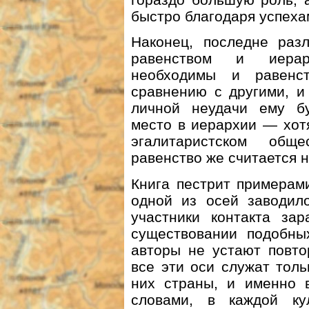
быстро благодаря успехам
Наконец, последне раз
равенством и иерар
необходимы и равенс
сравнению с другими, и
личной неудачи ему бу
место в иерархии — хот
эгалитаристском общ
равенство же считается 
Книга пестрит примерами
одной из осей заводило
участники контакта за
существовании подобны
авторы не устают повто
все эти оси служат толь
них страны, и именно 
словами, в каждой ку