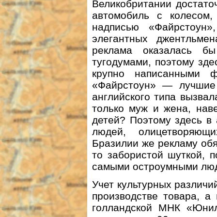
Великобритании достато
автомобиль с колесом
надписью «Файрстоун»
элегантных джентльме
реклама оказалась бы
тугодумами, поэтому зд
крупно написанными 
«Файрстоун» — лучшие
английского типа вызвал
только муж и жена, нав
детей? Поэтому здесь в
людей, олицетворяю
Бразилии же рекламу обя
то забористой шуткой, 
самыми остроумными люд
Учет культурных различий
производстве товара, а 
голландской МНК «Юнил