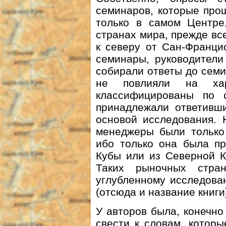
семинаров, которые про
только в самом Центре
странах мира, прежде вс
к северу от Сан-Франци
семинары, руководители
собирали ответы до семи
не повлияли на хар
классифицированы по 
принадлежали ответивши
основой исследования. 
менеджеры были только 
ибо только она была пр
Кубы или из Северной К
Таких рыночных стра
углубленному исследова
(отсюда и название книги
У авторов была, конечно
свести к словам, котор