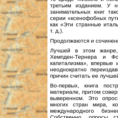
третьим изданием. У н
занимательных книг так
серии «ксенофобных путе
как «Эти странные итал
т. д.).
Продолжаются и сочинени
Лучшей в этом жанре,
Хемпден-Тернера и Ф
капитализма», впервые 
неоднократно переиздав
причин считать ее лучше
Во-первых, книга пос
материале, притом сове
выверенном. Это опро
многих стран мира, к
международного бизн
Собственно, опросы с