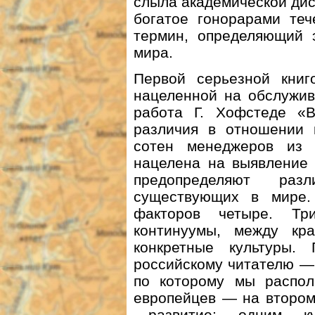
слыла академической дис
богатое гонорарами теч
термин, определяющий 
мира.
Первой серьезной книг
нацеленной на обслужив
работа Г. Хофстеде «В
различия в отношении 
сотен менеджеров из
нацелена на выявление 
предопределяют раз
существующих в мире.
факторов четыре. Тр
континуумы, между кра
конкретные культуры
российскому читателю —
по которому мы распол
европейцев — на втором
—развитие: одним ку