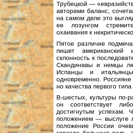
Трубецкой — «евразийств
авторами баланс, сочета
на самом деле это выгля
ее лозунгом стремит
охаивания к некритическ
Пятое различие подмеча
пишет американский 
склонность к последова
Скандинавы и немцы лю
Испанцы и итальянцы
одновременно. Россияне о
но качества первого типа
В-шестых, культуры по-р
он соответствует либ
достигнутым успехам. 
положением — выслуге л
положение России очеви
гораздо большую роль, 