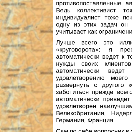
противопоставленные ав
Ведь коллективист то
индивидуалист тоже пе
одну из этих задач он 
учитывает как ограничени
Лучше всего это илл
«круговорота»: я п
автоматически ведет к т
нужды своих клиент
автоматически веде
удовлетворению моег
развернуть с другого к
заботиться прежде всег
автоматически приведет
удовлетворен наилучши
Великобритания, Ниде
Германия, Франция.
Сам по себе вопросник в 