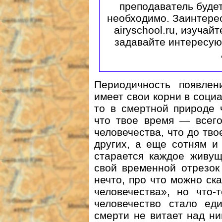
преподаватель будет
необходимо. Заинтерес
airyschool.ru, изуча
задавайте интересую
Периодичность появлен
имеет свои корни в соци
то в смертной природе 
что твое время — всего
человечества, что до тво
других, а еще сотням и
старается каждое живущ
свой временной отрезок
нечто, про что можно ск
человечества», но что-
человечество стало еди
смерти не витает над ни